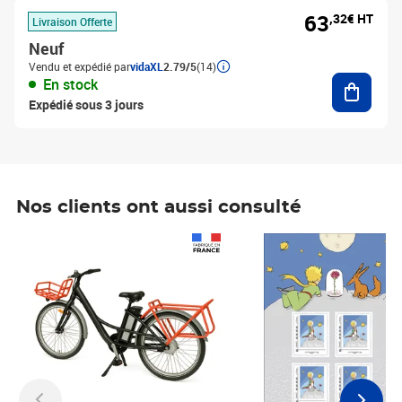
63
,32€ HT
Livraison Offerte
Neuf
Vendu et expédié par
vidaXL
2.79/5
(14)
Ajouter
En stock
Expédié sous 3 jours
Nos clients ont aussi consulté
Prix 1 241,67€ HT
Prix 6,25€ HT