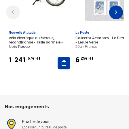
Nouvelle Attitude
La Poste
Vélo électrique du facteur,
Collector 4 timbres - Le Petit P
reconditionné - Taille normale -
- Lettre Verte
Noir/ Rouge
20g / France
1 241
6
,67€ HT
,25€ HT
Ajouter au panier
Nos engagements
Proche de vous
Localiser un bureau de poste