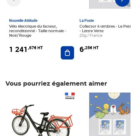
Nouvelle Attitude
La Poste
Vélo électrique du facteur,
Collector 4 timbres - Le Petit P
reconditionné - Taille normale -
- Lettre Verte
Noir/ Rouge
20g / France
1 241
6
,67€ HT
,25€ HT
Ajouter au panier
Vous pourriez également aimer
Prix 1 241,67€ HT
Prix 6,25€ HT