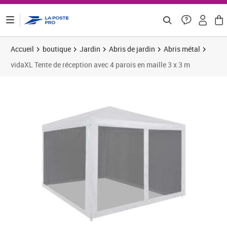
ontenu de la page
Accueil
boutique
Jardin
Abris de jardin
Abris métal
vidaXL Tente de réception avec 4 parois en maille 3 x 3 m
Prix barré 72,49 €
Prix 63,24€
Prix 6