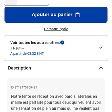
mauvais temps, tel que vent fort, pluie abondante, neige, tempête,
etc.Couleur : blanc et noirMatériau de toit : polyéthylèneMatériau
de la paroi : 100 % polyesterMatériau du cadre : acier enduit de
Ajouter au panier
poudreDimensions : 3 x 3 x 2,55 m (L x l x H)Hauteur d'avant-toit :
2 mRésistance aux UV et à l'eau4 parois latérales en maille dont
une avec une entrée à fermeture éclairLa livraison comprend des
Garantie légale
accessoires de montage
Voir toutes les autres offres
1
1 Neuf
—
À partir de 63,32 € HT
Description
ID 8718475709497
Notre tente de réception avec parois latérales en
maille est parfaite pour tous ceux qui veulent avoir
une sensation de plein air mais qui ne veulent pas