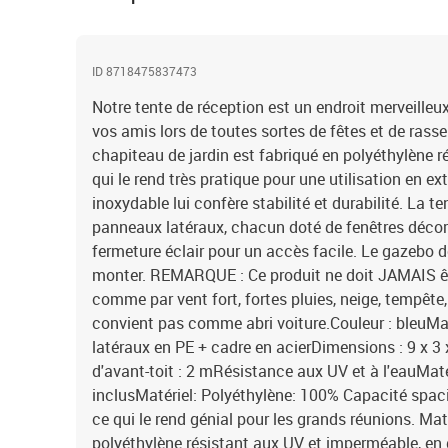
ID 8718475837473
Notre tente de réception est un endroit merveilleux
vos amis lors de toutes sortes de fêtes et de rass
chapiteau de jardin est fabriqué en polyéthylène ré
qui le rend très pratique pour une utilisation en ext
inoxydable lui confère stabilité et durabilité. La t
panneaux latéraux, chacun doté de fenêtres décora
fermeture éclair pour un accès facile. Le gazebo de
monter. REMARQUE : Ce produit ne doit JAMAIS êt
comme par vent fort, fortes pluies, neige, tempête
convient pas comme abri voiture.Couleur : bleuMat
latéraux en PE + cadre en acierDimensions : 9 x 3 
d'avant-toit : 2 mRésistance aux UV et à l'eauMa
inclusMatériel: Polyéthylène: 100% Capacité spac
ce qui le rend génial pour les grands réunions. Ma
polyéthylène résistant aux UV et imperméable, en ga