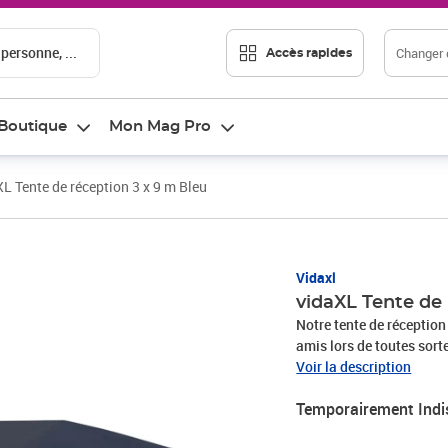
 personne, ...
Changer d
Accès rapides
Boutique
Mon Mag Pro
L Tente de réception 3 x 9 m Bleu
Vidaxl
vidaXL Tente de 
Notre tente de réception 
amis lors de toutes sort
jardin est fabriqué en po
Voir la description
pratique pour une utilisa
Temporairement Indi
stabilité et durabilité.
doté de fenêtres décorati