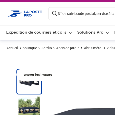
ontenu de la page
N° de suivi, code postal, service à la
Expédition de courriers et colis
Solutions Pro
Accueil
boutique
Jardin
Abris de jardin
Abris métal
vidaX
Ignorer les images