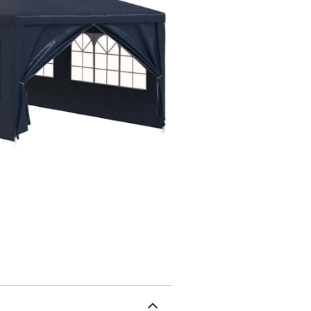
Le gazebo de jardin est
utilisé par mauvais temp
etc.Remarque : Ce produ
: toit et panneaux latéra
H)Hauteur d'avant-toit 
inclusMatériel: Polyéth
qui le rend génial pour 
polyéthylène résistant a
distance Grands fenêtres
sensation lumineuse et aé
Assemblage rapide: confi
outils de base comme un 
tous les types d'événeme
ajout pratique à votre configura
panneaux latéraux en PE + cadre en acier Dimen
Hauteur d'avant-toit : 2 m Résistance aux UV et à l'eau Matériaux de montage 
Matériel: Polyéthylène: 100% EAN : 8718475837473 SKU : 90339 Marq
produit ne convient pas a
les conditions météorol