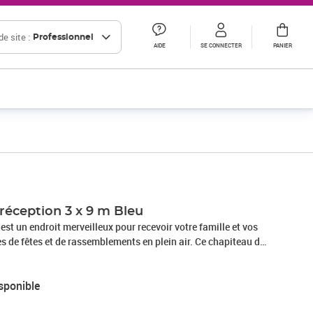
e site :
Professionnel
AIDE
SE CONNECTER
PANIER
réception 3 x 9 m Bleu
est un endroit merveilleux pour recevoir votre famille et vos
es de fêtes et de rassemblements en plein air. Ce chapiteau de
lyéthylène résistant aux UV et à l'eau, ce qui le rend très
tion en extérieur. Sa structure en acier inoxydable lui confère
sponible
 La tente de réception est dotée de panneaux latéraux, chacun
ves, et d'une porte avec fermeture éclair pour un accès facile.