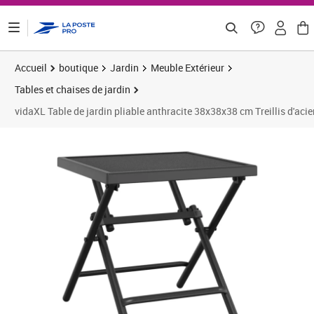
ontenu de la page
Accueil
boutique
Jardin
Meuble Extérieur
Tables et chaises de jardin
vidaXL Table de jardin pliable anthracite 38x38x38 cm Treillis d'acie
Prix 35,67€
Prix 3