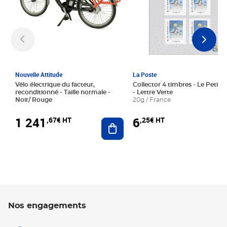
Nouvelle Attitude
La Poste
Vélo électrique du facteur,
Collector 4 timbres - Le Petit P
reconditionné - Taille normale -
- Lettre Verte
Noir/ Rouge
20g / France
1 241
6
,67€ HT
,25€ HT
Ajouter au panier
Nos engagements