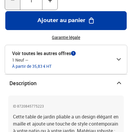
repliée pour être rangée et gagner de la place.Design en maille :
cette table à manger de jardin, avec la conception de table en
maille, peut efficacement éviter l'accumulation d'eau, ajoutant une
Ajouter au panier
apparence élégante à votre espace de vie extérieur. Remarque
:Pour que vos meubles d'extérieur restent beaux, nous vous
recommandons de les protéger avec une housse
Garantie légale
imperméable.Couleur : anthraciteMatériau : acier (traité avec un
revêtement électronique et un revêtement en poudre)Dimensions :
Voir toutes les autres offres
1
38 x 38 x 38 cm (L x l x H)L'assemblage est requis
1 Neuf
—
À partir de 35,83 € HT
Description
ID 8720845775223
Cette table de jardin pliable a un design élégant en
maille et ajoute une touche de style contemporain
à votre patio ou à votre jardin. Matériau robuste :