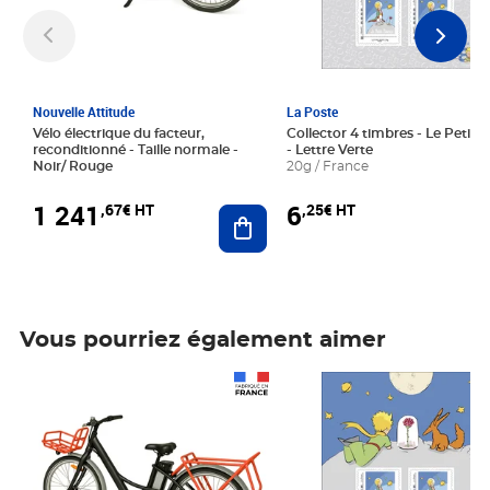
Nouvelle Attitude
La Poste
Vélo électrique du facteur,
Collector 4 timbres - Le Petit P
reconditionné - Taille normale -
- Lettre Verte
Noir/ Rouge
20g / France
1 241
6
,67€ HT
,25€ HT
Ajouter au panier
Vous pourriez également aimer
Prix 1 241,67€ HT
Prix 6,25€ HT