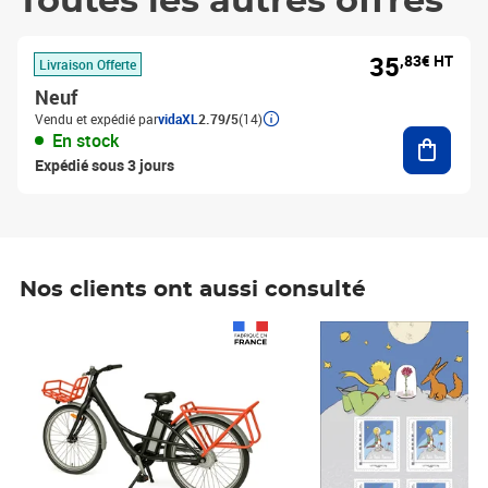
Toutes les autres offres
35
,83€ HT
Livraison Offerte
Neuf
Vendu et expédié par
vidaXL
2.79/5
(14)
Ajouter
En stock
Expédié sous 3 jours
Nos clients ont aussi consulté
Prix 1 241,67€ HT
Prix 6,25€ HT