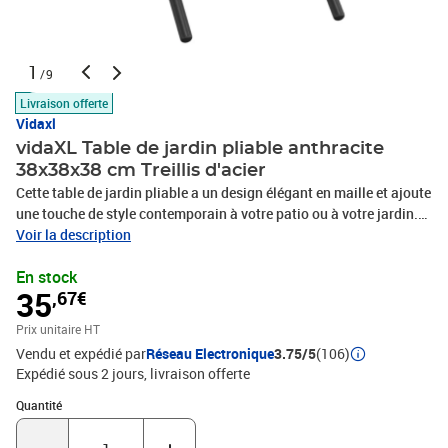
1
/9
Livraison offerte
Vidaxl
vidaXL Table de jardin pliable anthracite
38x38x38 cm Treillis d'acier
Cette table de jardin pliable a un design élégant en maille et ajoute
une touche de style contemporain à votre patio ou à votre jardin.
Matériau robuste : l'acier est un matériau exceptionnellement dur
Voir la description
et solide. Il offre robustesse et stabilité. Le revêtement par poudre
En stock
et le revêtement électronique de l'acier créent une couche
35
,67€
protectrice contre l'usure et la corrosion.Structure stable : le cadre
en acier revêtu de poudre et d'un revêtement électronique garantit
Prix unitaire HT
la robustesse et la stabilité de la table d'extérieur.Dessus de table
Vendu et expédié par
Réseau Electronique
3.75/5
(106)
pratique : le dessus de table robuste de la table de patio est parfait
Expédié sous 2 jours
livraison offerte
pour placer des repas, des boissons et d'autres objets
décoratifs.Design pliable : grâce à sa fonction pliable, vous
Quantité : 1
Quantité
pouvez facilement transporter la table à manger à l'extérieur.
Lorsqu'elle n'est pas utilisée, la table de pique-nique peut être