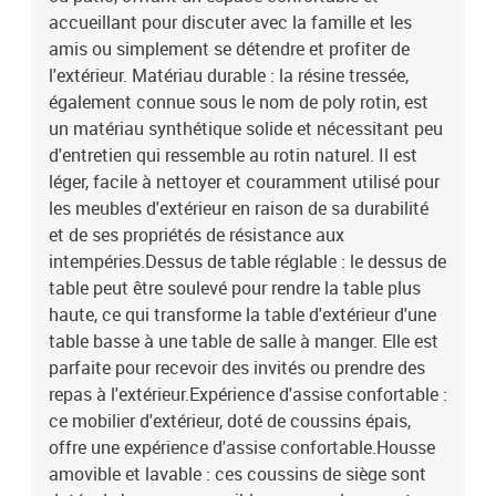
:Couleur : beigeMatériau : résine tressée, acier enduit de poudre,
accueillant pour discuter avec la famille et les
verre trempéDimensions : 100 x 55 x 44/73 cm (L x l x H)Coussin
amis ou simplement se détendre et profiter de
:Couleur : gris clair Matériau de la couverture : tissu (100 %
l'extérieur. Matériau durable : la résine tressée,
polyester)Matériau de remplissage du coussin de siège :
également connue sous le nom de poly rotin, est
mousseMatériau de remplissage du coussin de dossier : fibre de
un matériau synthétique solide et nécessitant peu
cotonDimensions du coussin de siège : 55 x 55 x 3 cm (l x P x
é)Dimensions du coussin de dossier : 55 x 45 x 13 cm (L x l x é)La
d'entretien qui ressemble au rotin naturel. Il est
livraison contient :3 x siège d'angle4 x siège central1 x repose-
léger, facile à nettoyer et couramment utilisé pour
pieds1 x table de jardin10 x coussin de dossier8 x coussin d'assise
les meubles d'extérieur en raison de sa durabilité
avec housse amovible et lavable
et de ses propriétés de résistance aux
intempéries.Dessus de table réglable : le dessus de
table peut être soulevé pour rendre la table plus
haute, ce qui transforme la table d'extérieur d'une
table basse à une table de salle à manger. Elle est
parfaite pour recevoir des invités ou prendre des
repas à l'extérieur.Expérience d'assise confortable :
ce mobilier d'extérieur, doté de coussins épais,
offre une expérience d'assise confortable.Housse
amovible et lavable : ces coussins de siège sont