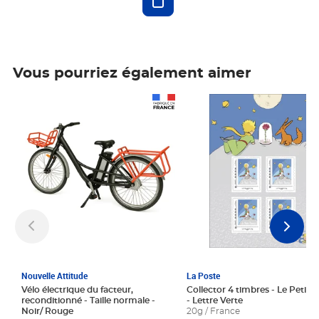
Vous pourriez également aimer
Prix 1 241,67€ HT
Prix 6,25€ HT
Nouvelle Attitude
La Poste
Vélo électrique du facteur,
Collector 4 timbres - Le Petit P
reconditionné - Taille normale -
- Lettre Verte
Noir/ Rouge
20g / France