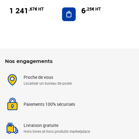
1 241
6
,67€ HT
,25€ HT
Ajouter au panier
Nos engagements
Proche de vous
Localiser un bureau de poste
Paiements 100% sécurisés
Livraison gratuite
Hors livres et hors produits marketplace