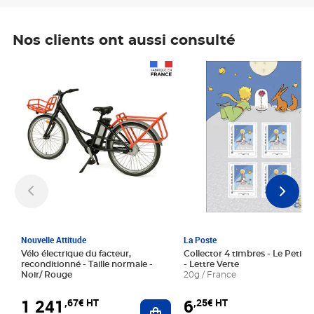
Nos clients ont aussi consulté
Prix 1 241,67€ HT
Prix 6,25€ HT
Nouvelle Attitude
La Poste
Vélo électrique du facteur,
Collector 4 timbres - Le Petit P
reconditionné - Taille normale -
- Lettre Verte
Noir/ Rouge
20g / France
1 241
6
,67€ HT
,25€ HT
Ajouter au panier