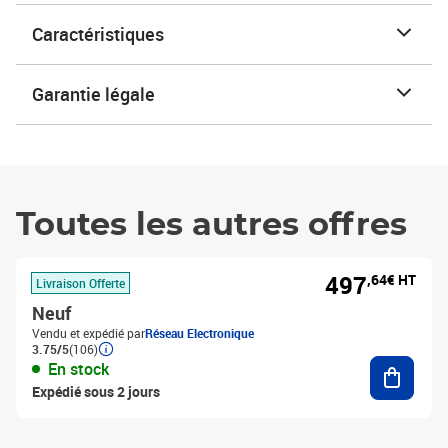
Caractéristiques
Garantie légale
Toutes les autres offres
497
,64€ HT
Livraison Offerte
Neuf
Vendu et expédié par
Réseau Electronique
3.75/5
(106)
Ajouter
En stock
Expédié sous 2 jours