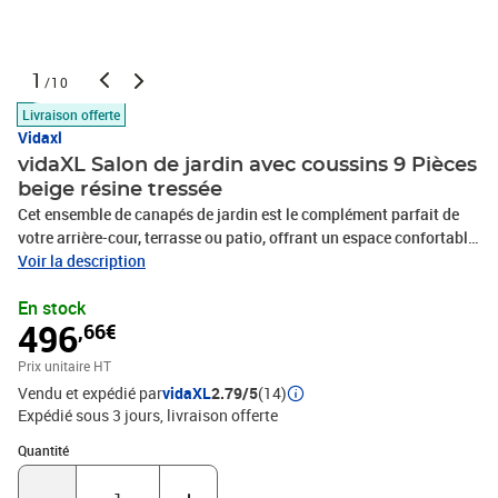
1
/10
Livraison offerte
Vidaxl
vidaXL Salon de jardin avec coussins 9 Pièces
beige résine tressée
Cet ensemble de canapés de jardin est le complément parfait de
votre arrière-cour, terrasse ou patio, offrant un espace confortable
et accueillant pour discuter avec la famille et les amis ou
Voir la description
simplement se détendre et profiter de l'extérieur. Matériau durable :
En stock
la résine tressée, également connue sous le nom de poly rotin, est
496
,66€
un matériau synthétique solide et nécessitant peu d'entretien qui
ressemble au rotin naturel. Il est léger, facile à nettoyer et
Prix unitaire HT
couramment utilisé pour les meubles d'extérieur en raison de sa
Vendu et expédié par
vidaXL
2.79/5
(14)
durabilité et de ses propriétés de résistance aux
Expédié sous 3 jours
livraison offerte
intempéries.Dessus de table réglable : le dessus de table peut être
soulevé pour rendre la table plus haute, ce qui transforme la table
Quantité : 1
Quantité
d'extérieur d'une table basse à une table de salle à manger. Elle est
parfaite pour recevoir des invités ou prendre des repas à