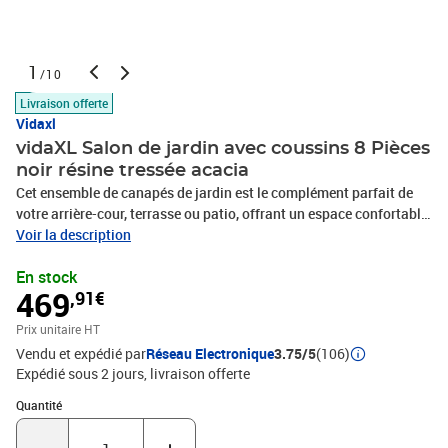
1
/10
Livraison offerte
Vidaxl
vidaXL Salon de jardin avec coussins 8 Pièces
noir résine tressée acacia
Cet ensemble de canapés de jardin est le complément parfait de
votre arrière-cour, terrasse ou patio, offrant un espace confortable
et accueillant pour discuter avec la famille et les amis ou
Voir la description
simplement se détendre et profiter de l'extérieur.Matériau durable :
En stock
la résine tressée, également connue sous le nom de poly rotin, est
469
,91€
un matériau synthétique solide et nécessitant peu d'entretien qui
ressemble au rotin naturel. Elle est légère, facile à nettoyer et
Prix unitaire HT
couramment utilisée pour les meubles d'extérieur en raison de sa
Vendu et expédié par
Réseau Electronique
3.75/5
(106)
durabilité et de ses propriétés de résistance aux
Expédié sous 2 jours
livraison offerte
intempéries.Fonction de rangement avec sac résistant à l'eau :
chaque siège de jardin dispose d'un espace de rangement sous
Quantité : 1
Quantité
l'assise, complété par un sac résistant à l'eau pour ranger les
coussins, les jouets et d'autres objets. Les sacs intérieurs sont