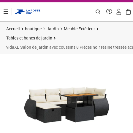
ontenu de la page
Accueil
boutique
Jardin
Meuble Extérieur
Tables et bancs de jardin
vidaXL Salon de jardin avec coussins 8 Pièces noir résine tressée ac
Prix 469,91€
Prix 