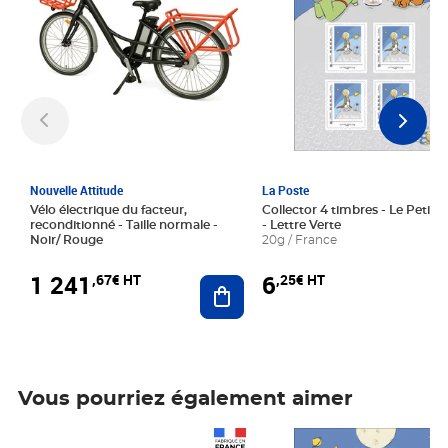
Nouvelle Attitude
La Poste
Vélo électrique du facteur,
Collector 4 timbres - Le Petit P
reconditionné - Taille normale -
- Lettre Verte
Noir/ Rouge
20g / France
1 241
6
,67€ HT
,25€ HT
Ajouter au panier
Vous pourriez également aimer
Prix 1 241,67€ HT
Prix 6,25€ HT