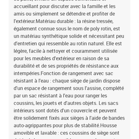
H)Dimension du siège : 55 x 55 cm (l x P)Hauteur du siège à partir
accueillant pour discuter avec la famille et les
du sol (sans coussin) : 37 cmHauteur des accoudoirs à partir du
amis ou simplement se détendre et profiter de
sol : 55 cmRepose-pieds :Couleur : noirMatériau : résine tressée,
l'extérieur.Matériau durable : la résine tressée,
acier enduit de poudreDimensions : 55 x 55 x 37 cm (l x P x H)Table
également connue sous le nom de poly rotin, est
:Couleur : noirMatériau : résine tressée, acier enduit de poudre,
un matériau synthétique solide et nécessitant peu
bois d'acacia massif avec finition à l'huileDimensions : 100 x 55 x
44/73 cm (L x l x H)Coussin :Couleur : blanc crèmeMatériau de la
d'entretien qui ressemble au rotin naturel. Elle est
couverture : tissu (100 % polyester)Matériau de remplissage du
légère, facile à nettoyer et couramment utilisée
coussin de siège : mousseMatériau de remplissage du coussin de
pour les meubles d'extérieur en raison de sa
dossier : fibre de cotonDimensions du coussin de siège : 55 x 55 x
durabilité et de ses propriétés de résistance aux
3 cm (l x P x é)Dimensions du coussin de dossier : 55 x 45 x 13 cm
intempéries.Fonction de rangement avec sac
(L x l x é)La livraison contient :3 x siège central incluant une
résistant à l'eau : chaque siège de jardin dispose
fonction de rangement avec un sac résistant à l'eau1 x siège
d'un espace de rangement sous l'assise, complété
d'angle avec fonction de rangement et sac résistant à l'eau2 x
canapé d'accoudoir avec fonction de rangement et sac résistant à
par un sac résistant à l'eau pour ranger les
l'eau1 x repose-pieds incluant une fonction de rangement avec un
coussins, les jouets et d'autres objets. Les sacs
sac résistant à l'eau1 x table7 x coussin de dossier7 x coussin de
intérieurs sont dotés d'un couvercle et peuvent
siège avec housse amovible et lavable
être solidement fixés aux sièges à l'aide de bandes
auto-agrippantes pour plus de stabilité.Housse
amovible et lavable : ces coussins de siège sont