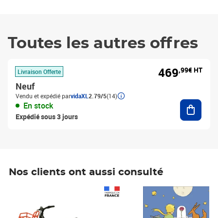
Toutes les autres offres
469
,99€ HT
Livraison Offerte
Neuf
Vendu et expédié par
vidaXL
2.79/5
(14)
Ajouter
En stock
Expédié sous 3 jours
Nos clients ont aussi consulté
Prix 1 241,67€ HT
Prix 6,25€ HT