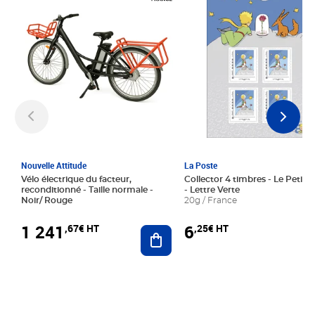
Nouvelle Attitude
La Poste
Vélo électrique du facteur,
Collector 4 timbres - Le Petit P
reconditionné - Taille normale -
- Lettre Verte
Noir/ Rouge
20g / France
1 241
6
,67€ HT
,25€ HT
Ajouter au panier