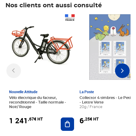
Nos clients ont aussi consulté
Prix 1 241,67€ HT
Prix 6,25€ HT
Nouvelle Attitude
La Poste
Vélo électrique du facteur,
Collector 4 timbres - Le Petit P
reconditionné - Taille normale -
- Lettre Verte
Noir/ Rouge
20g / France
1 241
6
,67€ HT
,25€ HT
Ajouter au panier