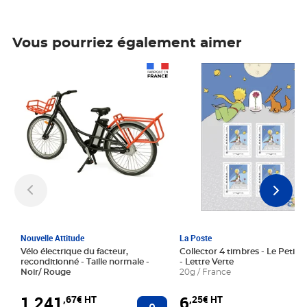
Vous pourriez également aimer
Prix 1 241,67€ HT
Prix 6,25€ HT
Nouvelle Attitude
La Poste
Vélo électrique du facteur,
Collector 4 timbres - Le Petit P
reconditionné - Taille normale -
- Lettre Verte
Noir/ Rouge
20g / France
1 241
6
,67€ HT
,25€ HT
Ajouter au panier