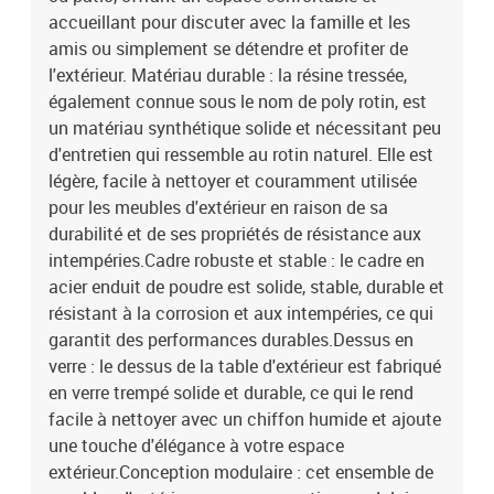
crèmeMatériau de la couverture : tissu (100 % polyester)Matériau
accueillant pour discuter avec la famille et les
de remplissage du coussin de siège : mousseMatériau de
amis ou simplement se détendre et profiter de
remplissage du coussin de dossier : fibre de cotonDimensions du
l'extérieur. Matériau durable : la résine tressée,
coussin de siège : 55/63 x 55 x 3 cm (l x P x é)Dimensions du
également connue sous le nom de poly rotin, est
coussin de dossier (L) : 68 x 37 cm (l x P)Dimensions du coussin de
un matériau synthétique solide et nécessitant peu
dossier (M) : 61 x 38 cm (l x P)Dimensions du coussin de dossier
(S) : 46 x 38 cm (l x P)La livraison contient :3 x canapé d'angle3 x
d'entretien qui ressemble au rotin naturel. Elle est
canapé central1 x table basse9 x coussin de dossier6 x coussin de
légère, facile à nettoyer et couramment utilisée
siège
pour les meubles d'extérieur en raison de sa
durabilité et de ses propriétés de résistance aux
intempéries.Cadre robuste et stable : le cadre en
acier enduit de poudre est solide, stable, durable et
résistant à la corrosion et aux intempéries, ce qui
garantit des performances durables.Dessus en
verre : le dessus de la table d'extérieur est fabriqué
en verre trempé solide et durable, ce qui le rend
facile à nettoyer avec un chiffon humide et ajoute
une touche d'élégance à votre espace
extérieur.Conception modulaire : cet ensemble de