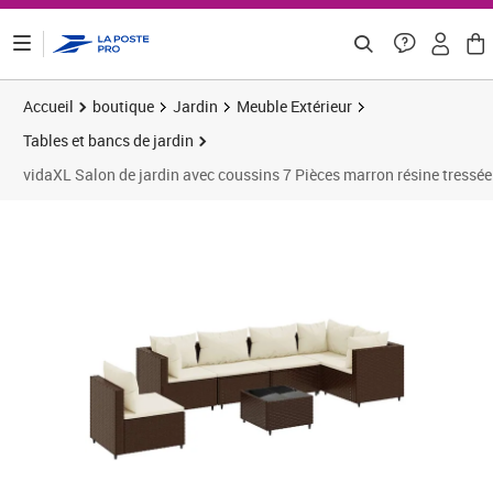
ontenu de la page
Accueil
boutique
Jardin
Meuble Extérieur
Tables et bancs de jardin
vidaXL Salon de jardin avec coussins 7 Pièces marron résine tressée
Prix 371,58€
Prix 