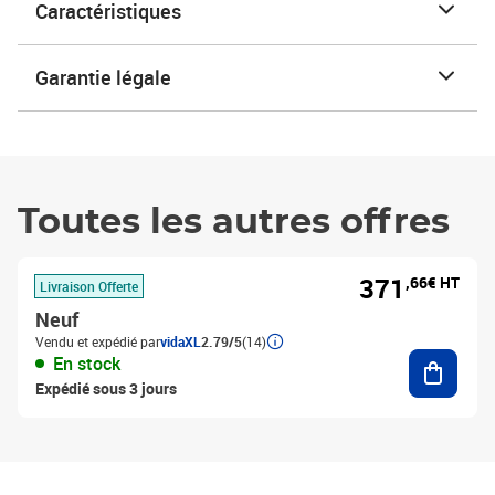
Caractéristiques
Garantie légale
Toutes les autres offres
371
,66€ HT
Livraison Offerte
Neuf
Vendu et expédié par
vidaXL
2.79/5
(14)
Ajouter
En stock
Expédié sous 3 jours