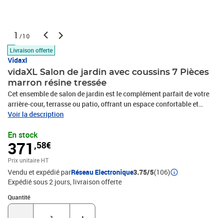
1
/10
Livraison offerte
Vidaxl
vidaXL Salon de jardin avec coussins 7 Pièces
marron résine tressée
Cet ensemble de salon de jardin est le complément parfait de votre
arrière-cour, terrasse ou patio, offrant un espace confortable et
accueillant pour discuter avec la famille et les amis ou simplement
Voir la description
se détendre et profiter de l'extérieur. Matériau durable : la résine
En stock
tressée, également connue sous le nom de poly rotin, est un
371
,58€
matériau synthétique solide et nécessitant peu d'entretien qui
ressemble au rotin naturel. Elle est légère, facile à nettoyer et
Prix unitaire HT
couramment utilisée pour les meubles d'extérieur en raison de sa
Vendu et expédié par
Réseau Electronique
3.75/5
(106)
durabilité et de ses propriétés de résistance aux intempéries.Cadre
Expédié sous 2 jours
livraison offerte
robuste et stable : le cadre en acier enduit de poudre est solide,
stable, durable et résistant à la corrosion et aux intempéries, ce
Quantité : 1
Quantité
qui garantit des performances durables.Dessus en verre : le dessus
de la table d'extérieur est fabriqué en verre trempé solide et