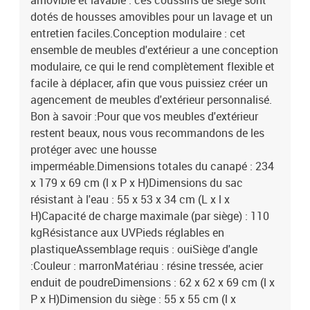
amovible et lavable : ces coussins de siège sont
dotés de housses amovibles pour un lavage et un
entretien faciles.Conception modulaire : cet
ensemble de meubles d'extérieur a une conception
modulaire, ce qui le rend complètement flexible et
facile à déplacer, afin que vous puissiez créer un
agencement de meubles d'extérieur personnalisé.
Bon à savoir :Pour que vos meubles d'extérieur
restent beaux, nous vous recommandons de les
protéger avec une housse
imperméable.Dimensions totales du canapé : 234
x 179 x 69 cm (l x P x H)Dimensions du sac
résistant à l'eau : 55 x 53 x 34 cm (L x l x
H)Capacité de charge maximale (par siège) : 110
kgRésistance aux UVPieds réglables en
plastiqueAssemblage requis : ouiSiège d'angle
:Couleur : marronMatériau : résine tressée, acier
enduit de poudreDimensions : 62 x 62 x 69 cm (l x
P x H)Dimension du siège : 55 x 55 cm (l x