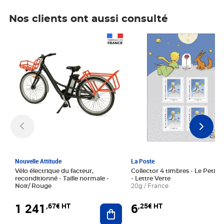
Nos clients ont aussi consulté
Prix 1 241,67€ HT
Prix 6,25€ HT
Nouvelle Attitude
La Poste
Vélo électrique du facteur,
Collector 4 timbres - Le Petit P
reconditionné - Taille normale -
- Lettre Verte
Noir/ Rouge
20g / France
1 241
6
,67€ HT
,25€ HT
Ajouter au panier