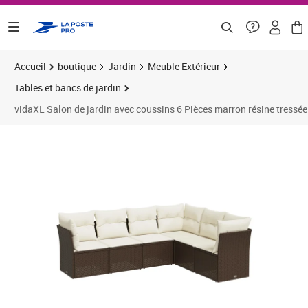
ontenu de la page
Accueil
boutique
Jardin
Meuble Extérieur
Tables et bancs de jardin
vidaXL Salon de jardin avec coussins 6 Pièces marron résine tressée
Prix barré 359,99 €
Prix 321,48€
Prix 