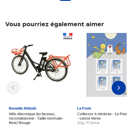
Vous pourriez également aimer
Prix 1 241,67€ HT
Prix 6,25€ HT
Nouvelle Attitude
La Poste
Vélo électrique du facteur,
Collector 4 timbres - Le Petit P
reconditionné - Taille normale -
- Lettre Verte
Noir/ Rouge
20g / France