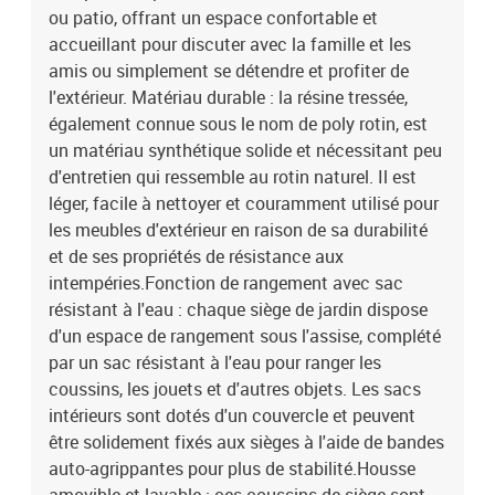
polyester)Matériau de remplissage du coussin de siège :
ou patio, offrant un espace confortable et
mousseMatériau de remplissage du coussin de dossier : fibre de
accueillant pour discuter avec la famille et les
cotonDimensions du coussin de siège : 55 x 55 x 3 cm (l x P x
amis ou simplement se détendre et profiter de
é)Dimensions du coussin de dossier : 55 x 45 x 13 cm (L x l x é)La
l'extérieur. Matériau durable : la résine tressée,
livraison contient :3 x siège d'angle avec fonction de rangement et
également connue sous le nom de poly rotin, est
sac résistant à l'eau3 x siège central incluant une fonction de
un matériau synthétique solide et nécessitant peu
rangement avec un sac résistant à l'eau9 x coussin de dossier6 x
coussin de siège avec housse amovible et lavable
d'entretien qui ressemble au rotin naturel. Il est
léger, facile à nettoyer et couramment utilisé pour
les meubles d'extérieur en raison de sa durabilité
et de ses propriétés de résistance aux
intempéries.Fonction de rangement avec sac
résistant à l'eau : chaque siège de jardin dispose
d'un espace de rangement sous l'assise, complété
par un sac résistant à l'eau pour ranger les
coussins, les jouets et d'autres objets. Les sacs
intérieurs sont dotés d'un couvercle et peuvent
être solidement fixés aux sièges à l'aide de bandes
auto-agrippantes pour plus de stabilité.Housse