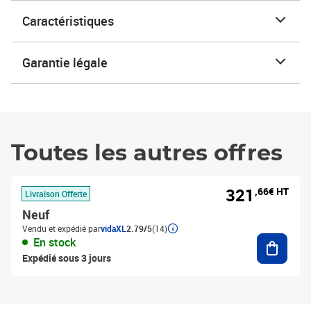
Caractéristiques
Garantie légale
Toutes les autres offres
321
,66€ HT
Livraison Offerte
Neuf
Vendu et expédié par
vidaXL
2.79/5
(14)
Ajouter
En stock
Expédié sous 3 jours