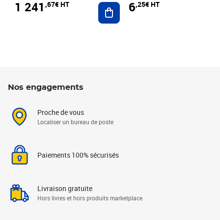
1 241
6
,67€ HT
,25€ HT
Ajouter au panier
Nos engagements
Proche de vous
Localiser un bureau de poste
Paiements 100% sécurisés
Livraison gratuite
Hors livres et hors produits marketplace