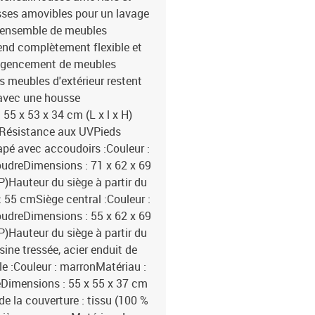
usses amovibles pour un lavage
t ensemble de meubles
rend complètement flexible et
n agencement de meubles
s meubles d'extérieur restent
avec une housse
55 x 53 x 34 cm (L x l x H)
g Résistance aux UVPieds
apé avec accoudoirs :Couleur :
poudreDimensions : 71 x 62 x 69
P)Hauteur du siège à partir du
: 55 cmSiège central :Couleur :
poudreDimensions : 55 x 62 x 69
P)Hauteur du siège à partir du
ine tressée, acier enduit de
le :Couleur : marronMatériau :
péDimensions : 55 x 55 x 37 cm
de la couverture : tissu (100 %