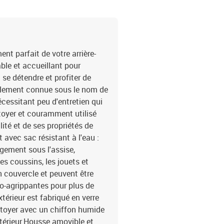
poudreDimensions : 55 x 
P)Hauteur du siège à par
tressée, acier enduit de
marronMatériau : résine 
x 55 x 37 cm (l x P x H)
t parfait de votre arrière-
(100 % polyester)Matéri
able et accueillant pour
remplissage du coussin d
 se détendre et profiter de
55 x 55 x 3 cm (l x P x é
également connue sous le nom de
La livraison contient :1 
écessitant peu d'entretien qui
rangement avec un sac r
ettoyer et couramment utilisé
rangement et sac résista
rangement avec un sac ré
lité et de ses propriétés de
avec housse amovible et
avec sac résistant à l'eau :
gement sous l'assise,
es coussins, les jouets et
n couvercle et peuvent être
to-agrippantes pour plus de
xtérieur est fabriqué en verre
ettoyer avec un chiffon humide
térieur.Housse amovible et