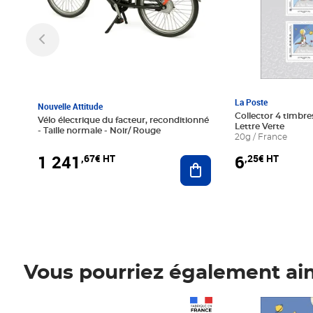
La Poste
Nouvelle Attitude
Collector 4 timbres
Vélo électrique du facteur, reconditionné
Lettre Verte
- Taille normale - Noir/ Rouge
20g / France
1 241
6
,67€ HT
,25€ HT
Ajouter au panier
Vous pourriez également ai
Prix 1 241,67€ HT
Prix 6,25€ HT