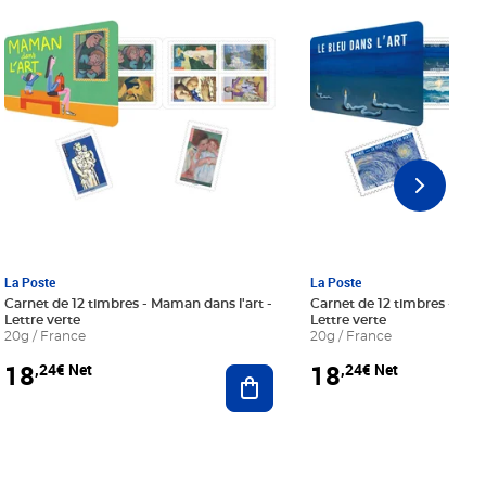
La Poste
La Poste
Carnet de 12 timbres - Maman dans l'art -
Carnet de 12 timbres - Le bl
Lettre verte
Lettre verte
20g / France
20g / France
18
18
,24€ Net
,24€ Net
r au panier
Ajouter au panier