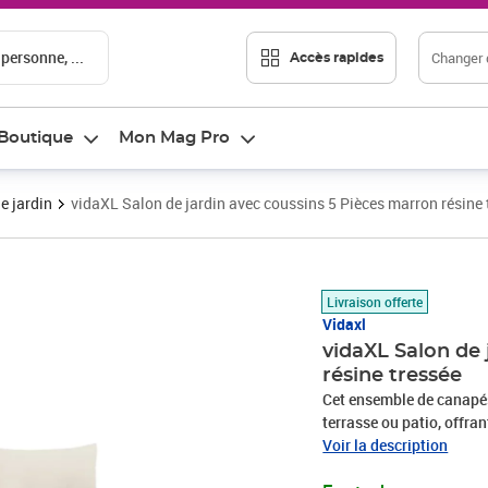
 personne, ...
Changer d
Accès rapides
Boutique
Mon Mag Pro
e jardin
vidaXL Salon de jardin avec coussins 5 Pièces marron résine 
Prix 298,47€
Livraison offerte
Vidaxl
vidaXL Salon de 
résine tressée
Cet ensemble de canapés 
terrasse ou patio, offra
famille et les amis ou si
Voir la description
durable : la résine tres