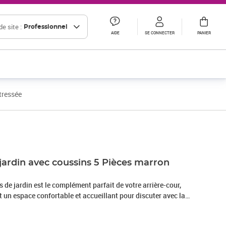
e site :
Professionnel
AIDE
SE CONNECTER
PANIER
tressée
Prix 301,66€ HT
jardin avec coussins 5 Pièces marron
de jardin est le complément parfait de votre arrière-cour,
nt un espace confortable et accueillant pour discuter avec la
mplement se détendre et profiter de l'extérieur. Matériau
sée, également connue sous le nom de poly rotin, est un