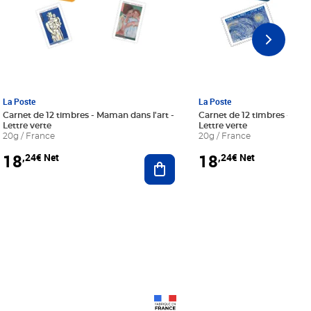
La Poste
La Poste
Carnet de 12 timbres - Maman dans l'art -
Carnet de 12 timbres - Le bl
Lettre verte
Lettre verte
20g / France
20g / France
18
18
,24€ Net
,24€ Net
r au panier
Ajouter au panier
Prix 18,24€ Net
Prix 18,24€ Net