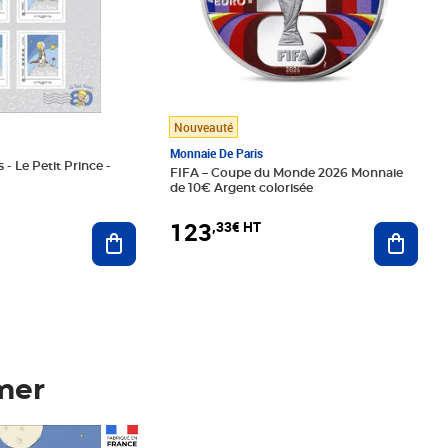
Nouveauté
Monnaie De Paris
 - Le Petit Prince -
FIFA – Coupe du Monde 2026 Monnaie
de 10€ Argent colorisée
123
,33€ HT
Ajoute
Ajouter au panier
mer
Prix 123,33€ HT