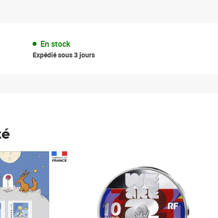
En stock
Expédié sous 3 jours
té
Prix 123,33€ HT