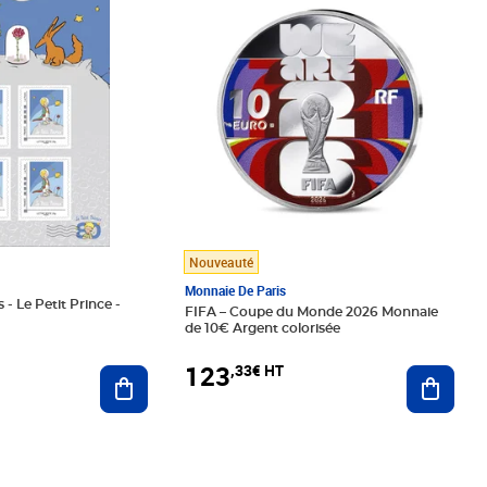
Nouveauté
Monnaie De Paris
 - Le Petit Prince -
FIFA – Coupe du Monde 2026 Monnaie
de 10€ Argent colorisée
123
,33€ HT
Ajoute
Ajouter au panier