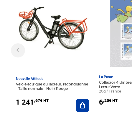
La Poste
Nouvelle Attitude
Collector 4 timbres
Vélo électrique du facteur, reconditionné
Lettre Verte
- Taille normale - Noir/ Rouge
20g / France
1 241
6
,67€ HT
,25€ HT
Ajouter au panier