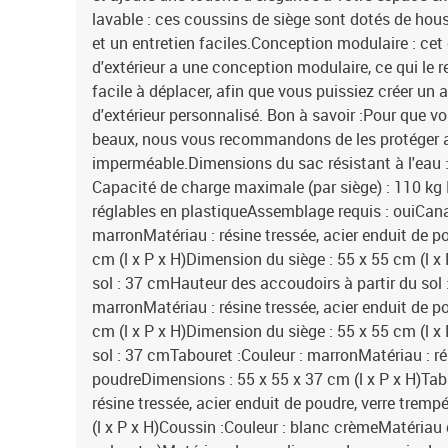
lavable : ces coussins de siège sont dotés de ho
et un entretien faciles.Conception modulaire : ce
d'extérieur a une conception modulaire, ce qui le 
facile à déplacer, afin que vous puissiez créer u
d'extérieur personnalisé. Bon à savoir :Pour que vo
beaux, nous vous recommandons de les protéger 
imperméable.Dimensions du sac résistant à l'eau : 
Capacité de charge maximale (par siège) : 110 k
réglables en plastiqueAssemblage requis : ouiCan
marronMatériau : résine tressée, acier enduit de 
cm (l x P x H)Dimension du siège : 55 x 55 cm (l x 
sol : 37 cmHauteur des accoudoirs à partir du sol 
marronMatériau : résine tressée, acier enduit de 
cm (l x P x H)Dimension du siège : 55 x 55 cm (l x 
sol : 37 cmTabouret :Couleur : marronMatériau : rés
poudreDimensions : 55 x 55 x 37 cm (l x P x H)Tab
résine tressée, acier enduit de poudre, verre trem
(l x P x H)Coussin :Couleur : blanc crèmeMatériau 