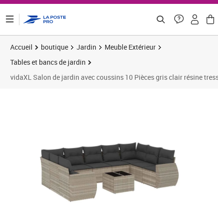
ontenu de la page
Accueil
boutique
Jardin
Meuble Extérieur
Tables et bancs de jardin
vidaXL Salon de jardin avec coussins 10 Pièces gris clair résine tres
Prix 533,24€
Prix 