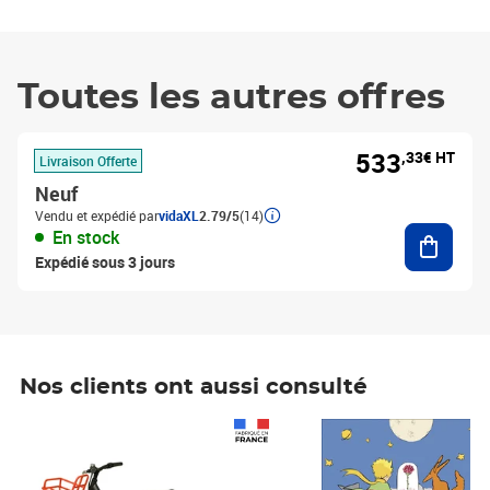
Toutes les autres offres
533
,33€ HT
Livraison Offerte
Neuf
Vendu et expédié par
vidaXL
2.79/5
(14)
Ajouter
En stock
Expédié sous 3 jours
Nos clients ont aussi consulté
Prix 1 241,67€ HT
Prix 6,25€ HT