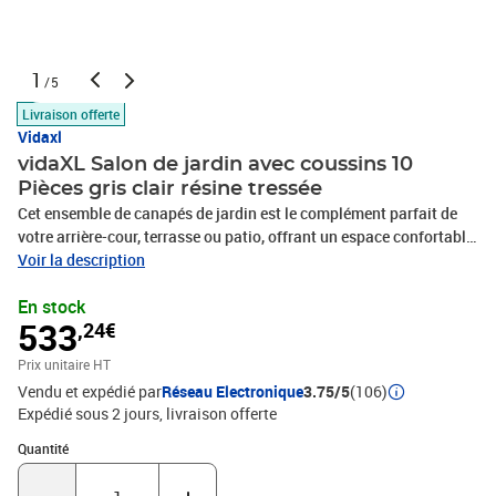
1
/5
Livraison offerte
Vidaxl
vidaXL Salon de jardin avec coussins 10
Pièces gris clair résine tressée
Cet ensemble de canapés de jardin est le complément parfait de
votre arrière-cour, terrasse ou patio, offrant un espace confortable
et accueillant pour discuter avec la famille et les amis ou
Voir la description
simplement se détendre et profiter de l'extérieur. Matériau durable :
En stock
la résine tressée, également connue sous le nom de poly rotin, est
533
,24€
un matériau synthétique solide et nécessitant peu d'entretien qui
ressemble au rotin naturel. Il est léger, facile à nettoyer et
Prix unitaire HT
couramment utilisé pour les meubles d'extérieur en raison de sa
Vendu et expédié par
Réseau Electronique
3.75/5
(106)
durabilité et de ses propriétés de résistance aux
Expédié sous 2 jours
livraison offerte
intempéries.Fonction de rangement avec sac résistant à l'eau :
chaque siège de jardin dispose d'un espace de rangement sous
Quantité : 1
Quantité
l'assise, complété par un sac résistant à l'eau pour ranger les
coussins, les jouets et d'autres objets. Les sacs intérieurs sont