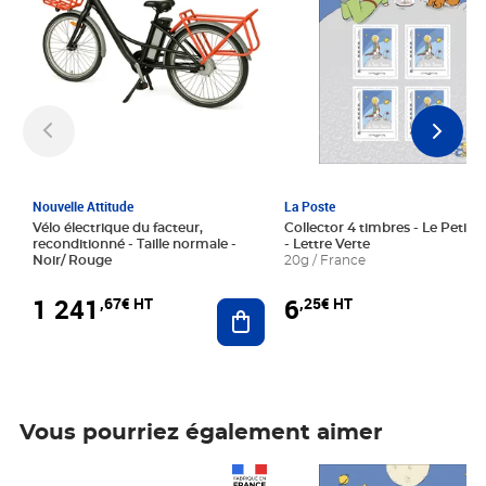
Nouvelle Attitude
La Poste
Vélo électrique du facteur,
Collector 4 timbres - Le Petit P
reconditionné - Taille normale -
- Lettre Verte
Noir/ Rouge
20g / France
1 241
6
,67€ HT
,25€ HT
Ajouter au panier
Vous pourriez également aimer
Prix 1 241,67€ HT
Prix 6,25€ HT