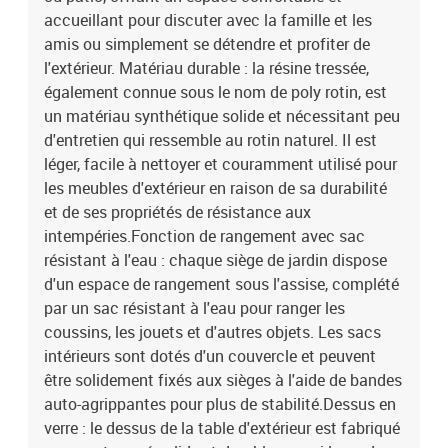
de poudreDimensions : 62 x 62 x 69 cm (l x P x H)Dimension du
accueillant pour discuter avec la famille et les
siège : 55 x 55 cm (l x P)Hauteur du siège à partir du sol : 37
amis ou simplement se détendre et profiter de
cmSiège central :Couleur : gris clairMatériau : résine tressée, acier
l'extérieur. Matériau durable : la résine tressée,
enduit de poudreDimensions : 55 x 62 x 69 cm (l x P x H)Dimension
également connue sous le nom de poly rotin, est
du siège : 55 x 55 cm (l x P)Hauteur du siège à partir du sol : 37
un matériau synthétique solide et nécessitant peu
cmTable :Couleur : gris clairMatériau : résine tressée, acier enduit
de poudre, verre trempéDimensions : 55 x 55 x 37 cm (l x P x
d'entretien qui ressemble au rotin naturel. Il est
H)Coussin :Couleur : gris foncéMatériau de la couverture : tissu
léger, facile à nettoyer et couramment utilisé pour
(100 % polyester)Matériau de remplissage du coussin de siège :
les meubles d'extérieur en raison de sa durabilité
mousseMatériau de remplissage du coussin de dossier : fibre de
et de ses propriétés de résistance aux
cotonDimensions du coussin de siège : 55 x 55 x 3 cm (l x P x
intempéries.Fonction de rangement avec sac
é)Dimensions du coussin de dossier : 55 x 45 x 13 cm (L x l x é) La
résistant à l'eau : chaque siège de jardin dispose
livraison contient :1 x table de jardin2 x canapé d'accoudoir avec
d'un espace de rangement sous l'assise, complété
fonction de rangement et sac résistant à l'eau2 x siège d'angle
avec fonction de rangement et sac résistant à l'eau5 x siège central
par un sac résistant à l'eau pour ranger les
incluant une fonction de rangement avec un sac résistant à l'eau11
coussins, les jouets et d'autres objets. Les sacs
x coussin de dossier9 x coussin d'assise avec housse amovible et
intérieurs sont dotés d'un couvercle et peuvent
lavable
être solidement fixés aux sièges à l'aide de bandes
auto-agrippantes pour plus de stabilité.Dessus en
verre : le dessus de la table d'extérieur est fabriqué