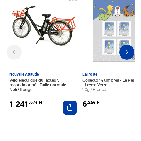
Nouvelle Attitude
La Poste
Vélo électrique du facteur,
Collector 4 timbres - Le Petit P
reconditionné - Taille normale -
- Lettre Verte
Noir/ Rouge
20g / France
1 241
6
,67€ HT
,25€ HT
Ajouter au panier