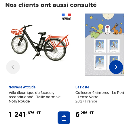
Nos clients ont aussi consulté
Prix 1 241,67€ HT
Prix 6,25€ HT
Nouvelle Attitude
La Poste
Vélo électrique du facteur,
Collector 4 timbres - Le Petit P
reconditionné - Taille normale -
- Lettre Verte
Noir/ Rouge
20g / France
1 241
6
,67€ HT
,25€ HT
Ajouter au panier