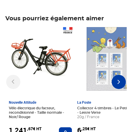
Vous pourriez également aimer
Prix 1 241,67€ HT
Prix 6,25€ HT
Nouvelle Attitude
La Poste
Vélo électrique du facteur,
Collector 4 timbres - Le Petit P
reconditionné - Taille normale -
- Lettre Verte
Noir/ Rouge
20g / France
1 241
6
,67€ HT
,25€ HT
Ajouter au panier