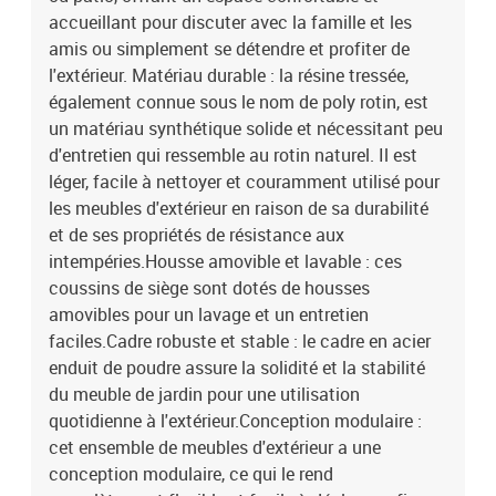
cotonDimensions du coussin de siège : 55 x 55 x 3 cm (l x P x
accueillant pour discuter avec la famille et les
é)Dimensions du coussin de dossier : 55 x 45 x 13 cm (L x l x é)La
amis ou simplement se détendre et profiter de
livraison contient :3 x siège central incluant une fonction de
l'extérieur. Matériau durable : la résine tressée,
rangement avec un sac résistant à l'eau4 x canapé d'accoudoir
également connue sous le nom de poly rotin, est
avec fonction de rangement et sac résistant à l'eau2 x repose-
un matériau synthétique solide et nécessitant peu
pieds incluant une fonction de rangement avec un sac résistant à
l'eau7 x coussin de dossier9 x coussin d'assise avec housse
d'entretien qui ressemble au rotin naturel. Il est
amovible et lavable
léger, facile à nettoyer et couramment utilisé pour
les meubles d'extérieur en raison de sa durabilité
et de ses propriétés de résistance aux
intempéries.Housse amovible et lavable : ces
coussins de siège sont dotés de housses
amovibles pour un lavage et un entretien
faciles.Cadre robuste et stable : le cadre en acier
enduit de poudre assure la solidité et la stabilité
du meuble de jardin pour une utilisation
quotidienne à l'extérieur.Conception modulaire :
cet ensemble de meubles d'extérieur a une
conception modulaire, ce qui le rend