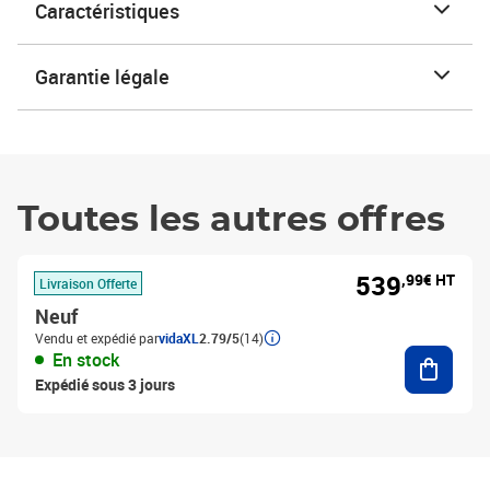
Caractéristiques
Garantie légale
Toutes les autres offres
539
,99€ HT
Livraison Offerte
Neuf
Vendu et expédié par
vidaXL
2.79/5
(14)
Ajouter
En stock
Expédié sous 3 jours