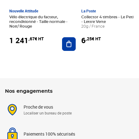
Nouvelle Attitude
La Poste
Vélo électrique du facteur,
Collector 4 timbres - Le Petit P
reconditionné - Taille normale -
- Lettre Verte
Noir/ Rouge
20g / France
1 241
6
,67€ HT
,25€ HT
Ajouter au panier
Nos engagements
Proche de vous
Localiser un bureau de poste
Paiements 100% sécurisés