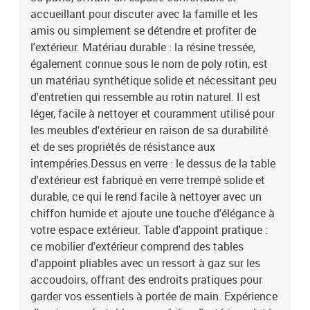
du sol : 37 cmHauteur des accoudoirs à partir du sol : 55
accueillant pour discuter avec la famille et les
cmDimensions de la table d'appoint : 25 x 23 cm (L x l)Table
amis ou simplement se détendre et profiter de
:Couleur : noirMatériau : résine tressée, acier enduit de poudre,
l'extérieur. Matériau durable : la résine tressée,
verre trempéDimensions : 55 x 55 x 37 cm (L x l x H)Coussin
également connue sous le nom de poly rotin, est
:Couleur : blanc crème Matériau de la couverture : tissu (100 %
un matériau synthétique solide et nécessitant peu
polyester)Matériau de remplissage du coussin de siège :
mousseMatériau de remplissage du coussin de dossier : fibre de
d'entretien qui ressemble au rotin naturel. Il est
cotonDimensions du coussin de siège : 55 x 55 x 3 cm (l x P x
léger, facile à nettoyer et couramment utilisé pour
é)Dimensions du coussin de dossier : 55 x 45 x 13 cm (L x l x é)La
les meubles d'extérieur en raison de sa durabilité
livraison contient :2 x siège d'angle4 x siège central2 x canapé
et de ses propriétés de résistance aux
avec accoudoirs1 x table de jardin10 x coussin de dossier8 x
intempéries.Dessus en verre : le dessus de la table
coussin d'assise avec housse amovible et lavable
d'extérieur est fabriqué en verre trempé solide et
durable, ce qui le rend facile à nettoyer avec un
chiffon humide et ajoute une touche d'élégance à
votre espace extérieur. Table d'appoint pratique :
ce mobilier d'extérieur comprend des tables
d'appoint pliables avec un ressort à gaz sur les
accoudoirs, offrant des endroits pratiques pour
garder vos essentiels à portée de main. Expérience