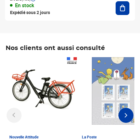
Ajouter
En stock
Expédié sous 2 jours
Nos clients ont aussi consulté
Prix 1 241,67€ HT
Prix 6,25€ HT
Nouvelle Attitude
La Poste