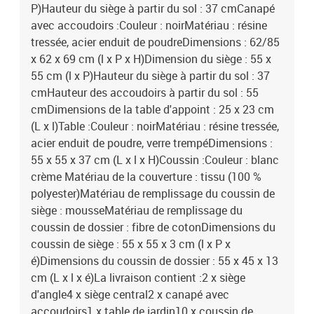
P)Hauteur du siège à partir du sol : 37 cmCanapé
avec accoudoirs :Couleur : noirMatériau : résine
tressée, acier enduit de poudreDimensions : 62/85
x 62 x 69 cm (l x P x H)Dimension du siège : 55 x
55 cm (l x P)Hauteur du siège à partir du sol : 37
cmHauteur des accoudoirs à partir du sol : 55
cmDimensions de la table d'appoint : 25 x 23 cm
(L x l)Table :Couleur : noirMatériau : résine tressée,
acier enduit de poudre, verre trempéDimensions :
55 x 55 x 37 cm (L x l x H)Coussin :Couleur : blanc
crème Matériau de la couverture : tissu (100 %
polyester)Matériau de remplissage du coussin de
siège : mousseMatériau de remplissage du
coussin de dossier : fibre de cotonDimensions du
coussin de siège : 55 x 55 x 3 cm (l x P x
é)Dimensions du coussin de dossier : 55 x 45 x 13
cm (L x l x é)La livraison contient :2 x siège
d'angle4 x siège central2 x canapé avec
accoudoirs1 x table de jardin10 x coussin de