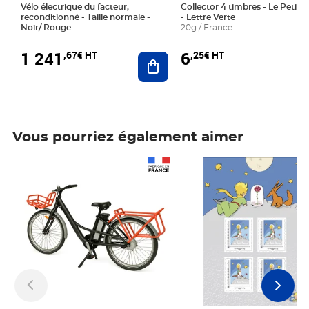
Vélo électrique du facteur,
Collector 4 timbres - Le Petit P
reconditionné - Taille normale -
- Lettre Verte
Noir/ Rouge
20g / France
1 241
6
,67€ HT
,25€ HT
Ajouter au panier
Vous pourriez également aimer
Prix 1 241,67€ HT
Prix 6,25€ HT