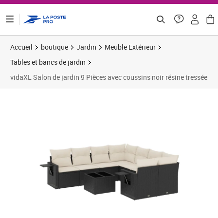
ontenu de la page
Accueil
boutique
Jardin
Meuble Extérieur
Tables et bancs de jardin
vidaXL Salon de jardin 9 Pièces avec coussins noir résine tressée
Prix 430,83€
Prix b
Prix 