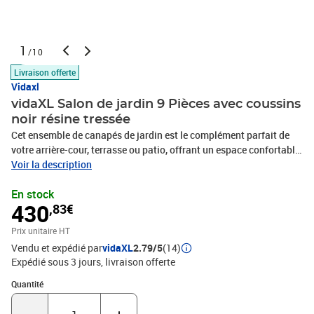
1
/10
Livraison offerte
Vidaxl
vidaXL Salon de jardin 9 Pièces avec coussins
noir résine tressée
Cet ensemble de canapés de jardin est le complément parfait de
votre arrière-cour, terrasse ou patio, offrant un espace confortable
et accueillant pour discuter avec la famille et les amis ou
Voir la description
simplement se détendre et profiter de l'extérieur. Matériau durable :
En stock
la résine tressée, également connue sous le nom de poly rotin, est
430
,83€
un matériau synthétique solide et nécessitant peu d'entretien qui
ressemble au rotin naturel. Il est léger, facile à nettoyer et
Prix unitaire HT
couramment utilisé pour les meubles d'extérieur en raison de sa
Vendu et expédié par
vidaXL
2.79/5
(14)
durabilité et de ses propriétés de résistance aux
Expédié sous 3 jours
livraison offerte
intempéries.Dessus en verre : le dessus de la table d'extérieur est
fabriqué en verre trempé solide et durable, ce qui le rend facile à
Quantité : 1
Quantité
nettoyer avec un chiffon humide et ajoute une touche d'élégance à
votre espace extérieur. Table d'appoint pratique : ce mobilier