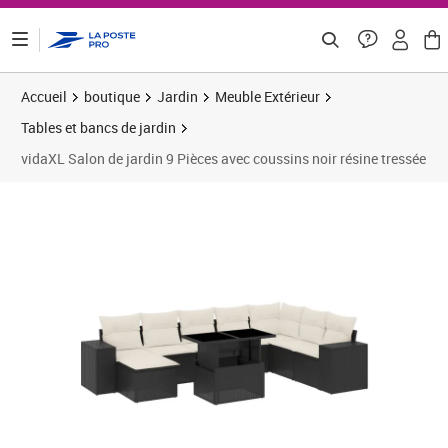
ontenu de la page
Accueil
boutique
Jardin
Meuble Extérieur
Tables et bancs de jardin
vidaXL Salon de jardin 9 Pièces avec coussins noir résine tressée
Prix barré 608,33 €
Prix 514,91€
Prix 