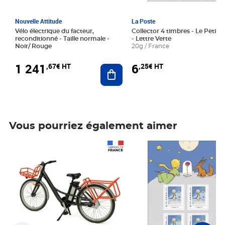
Nouvelle Attitude
La Poste
Vélo électrique du facteur,
Collector 4 timbres - Le Petit P
reconditionné - Taille normale -
- Lettre Verte
Noir/ Rouge
20g / France
1 241
6
,67€ HT
,25€ HT
Ajouter au panier
Vous pourriez également aimer
Prix 1 241,67€ HT
Prix 6,25€ HT