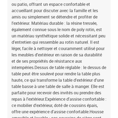
cmHauteur des accoudoirs à partir du sol : 55 cmRepose-pied
ou patio, offrant un espace confortable et
:Couleur : noirMatériau : résine tressée, acier enduit de
accueillant pour discuter avec la famille et les
poudreDimensions : 55 x 55 x 37 cm (l x P x H)Dimension du siège :
amis ou simplement se détendre et profiter de
55 x 55 cm (l x P)Hauteur du siège à partir du sol : 37 cmTable
l'extérieur. Matériau durable : la résine tressée,
:Couleur : noirMatériau : résine tressée, acier enduit de poudre,
également connue sous le nom de poly rotin, est
verre trempéDimensions : 100 x 55 x 44/73 cm (L x l x H)Coussin
un matériau synthétique solide et nécessitant peu
:Couleur : blanc crème Matériau de la couverture : tissu (100 %
polyester)Matériau de remplissage du coussin de siège :
d'entretien qui ressemble au rotin naturel. Il est
mousseMatériau de remplissage du coussin de dossier : fibre de
léger, facile à nettoyer et couramment utilisé pour
cotonDimensions du coussin de siège : 55 x 55 x 3 cm (l x P x
les meubles d'extérieur en raison de sa durabilité
é)Dimensions du coussin de dossier : 55 x 45 x 13 cm (L x l x é)La
et de ses propriétés de résistance aux
livraison contient :1 x canapé d'angle4 x siège central2 x canapé
intempéries.Dessus de table réglable : le dessus de
avec accoudoirs1 x repose-pied1 x table de jardin8 x coussin de
table peut être soulevé pour rendre la table plus
dossier8 x coussin d'assise avec housse amovible et lavable
haute, ce qui transforme la table d'extérieur d'une
table basse à une table de salle à manger. Elle est
parfaite pour recevoir des invités ou prendre des
repas à l'extérieur.Expérience d'assise confortable :
ce mobilier d'extérieur, doté de coussins épais,
offre une expérience d'assise confortable.Housse