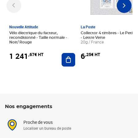
Nouvelle Attitude
La Poste
Vélo électrique du facteur,
Collector 4 timbres - Le Petit P
reconditionné - Taille normale -
- Lettre Verte
Noir/ Rouge
20g / France
1 241
6
,67€ HT
,25€ HT
Ajouter au panier
Nos engagements
Proche de vous
Localiser un bureau de poste