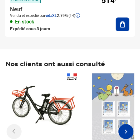
514
Neuf
Vendu et expédié par
vidaXL
2.79/5
(14)
Ajouter
En stock
Expédié sous 3 jours
Nos clients ont aussi consulté
Prix 1 241,67€ HT
Prix 6,25€ HT