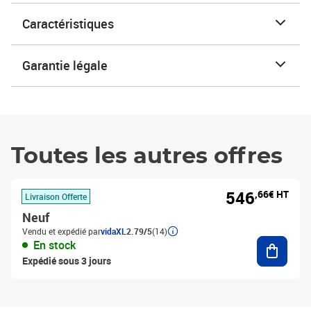
Caractéristiques
Garantie légale
Toutes les autres offres
546
,66€ HT
Livraison Offerte
Neuf
Vendu et expédié par
vidaXL
2.79/5
(14)
Ajouter
En stock
Expédié sous 3 jours