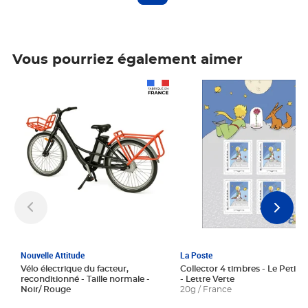
Vous pourriez également aimer
Prix 1 241,67€ HT
Prix 6,25€ HT
Nouvelle Attitude
La Poste
Vélo électrique du facteur,
Collector 4 timbres - Le Petit P
reconditionné - Taille normale -
- Lettre Verte
Noir/ Rouge
20g / France