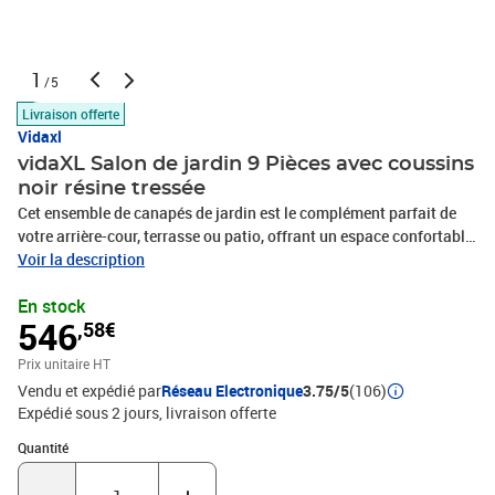
1
/5
Livraison offerte
Vidaxl
vidaXL Salon de jardin 9 Pièces avec coussins
noir résine tressée
Cet ensemble de canapés de jardin est le complément parfait de
votre arrière-cour, terrasse ou patio, offrant un espace confortable
et accueillant pour discuter avec la famille et les amis ou
Voir la description
simplement se détendre et profiter de l'extérieur. Matériau durable :
En stock
la résine tressée, également connue sous le nom de poly rotin, est
546
,58€
un matériau synthétique solide et nécessitant peu d'entretien qui
ressemble au rotin naturel. Il est léger, facile à nettoyer et
Prix unitaire HT
couramment utilisé pour les meubles d'extérieur en raison de sa
Vendu et expédié par
Réseau Electronique
3.75/5
(106)
durabilité et de ses propriétés de résistance aux
Expédié sous 2 jours
livraison offerte
intempéries.Dessus stable et facile à nettoyer : cette table de
jardin a un dessus en bois d'acacia robuste, durable et facile à
Quantité : 1
Quantité
nettoyer avec un chiffon humide. Expérience d'assise confortable :
ce mobilier d'extérieur, doté de coussins épais, offre une expérience