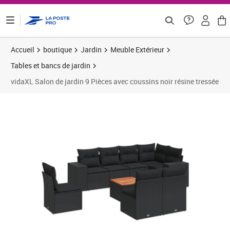
ontenu de la page
Accueil
boutique
Jardin
Meuble Extérieur
Tables et bancs de jardin
vidaXL Salon de jardin 9 Pièces avec coussins noir résine tressée
Prix 546,58€
Prix 