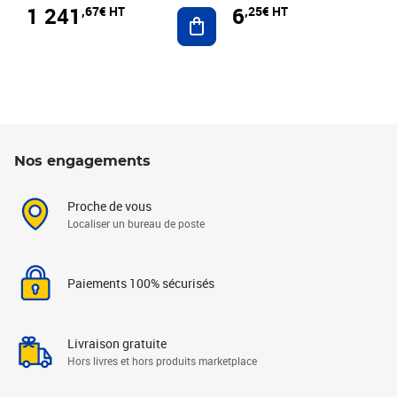
1 241
6
,67€ HT
,25€ HT
Ajouter au panier
Nos engagements
Proche de vous
Localiser un bureau de poste
Paiements 100% sécurisés
Livraison gratuite
Hors livres et hors produits marketplace