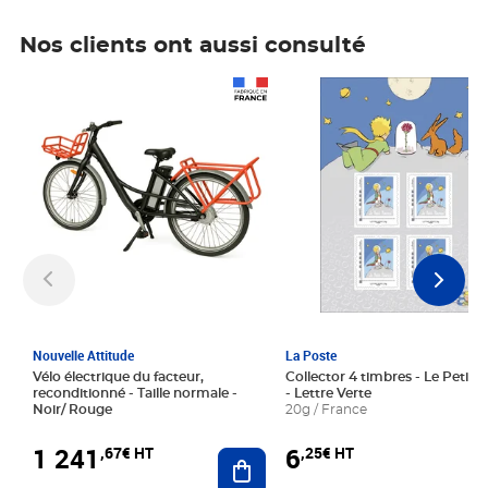
Nos clients ont aussi consulté
Prix 1 241,67€ HT
Prix 6,25€ HT
Nouvelle Attitude
La Poste
Vélo électrique du facteur,
Collector 4 timbres - Le Petit P
reconditionné - Taille normale -
- Lettre Verte
Noir/ Rouge
20g / France
1 241
6
,67€ HT
,25€ HT
Ajouter au panier