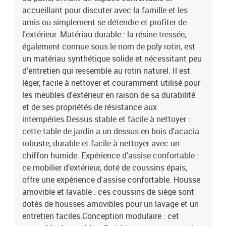
massif avec finition à l'huileDimensions : 55 x 55 x 37 cm (L x l x
accueillant pour discuter avec la famille et les
H)Coussin :Couleur : noirMatériau de la couverture : tissu (100 %
amis ou simplement se détendre et profiter de
polyester)Matériau de remplissage du coussin de siège :
l'extérieur. Matériau durable : la résine tressée,
mousseMatériau de remplissage du coussin de dossier : fibre de
également connue sous le nom de poly rotin, est
cotonDimensions du coussin de siège : 55 x 55 x 3 cm (l x P x
un matériau synthétique solide et nécessitant peu
é)Dimensions du coussin de dossier : 55 x 45 x 13 cm (L x l x é)La
livraison contient :1 x canapé d'angle5 x siège central2 x canapé
d'entretien qui ressemble au rotin naturel. Il est
avec accoudoirs1 x table de jardin9 x coussin de dossier8 x
léger, facile à nettoyer et couramment utilisé pour
coussin d'assise avec housse amovible et lavable
les meubles d'extérieur en raison de sa durabilité
et de ses propriétés de résistance aux
intempéries.Dessus stable et facile à nettoyer :
cette table de jardin a un dessus en bois d'acacia
robuste, durable et facile à nettoyer avec un
chiffon humide. Expérience d'assise confortable :
ce mobilier d'extérieur, doté de coussins épais,
offre une expérience d'assise confortable. Housse
amovible et lavable : ces coussins de siège sont
dotés de housses amovibles pour un lavage et un
entretien faciles.Conception modulaire : cet