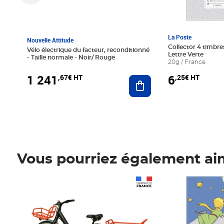
La Poste
Nouvelle Attitude
Collector 4 timbres
Vélo électrique du facteur, reconditionné
Lettre Verte
- Taille normale - Noir/ Rouge
20g / France
1 241
6
,67€ HT
,25€ HT
Ajouter au panier
Vous pourriez également ai
Prix 1 241,67€ HT
Prix 6,25€ HT