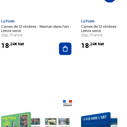
La Poste
La Poste
Carnet de 12 timbres - Maman dans l'art -
Carnet de 12 timbres - Le bl
Lettre verte
Lettre verte
20g / France
20g / France
18
18
,24€ Net
,24€ Net
r au panier
Ajouter au panier
Prix 18,24€ Net
Prix 18,24€ Net