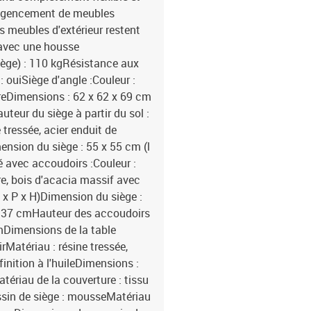
n agencement de meubles
s meubles d'extérieur restent
avec une housse
ège) : 110 kgRésistance aux
 ouiSiège d'angle :Couleur :
dreDimensions : 62 x 62 x 69 cm
uteur du siège à partir du sol :
 tressée, acier enduit de
ension du siège : 55 x 55 cm (l
é avec accoudoirs :Couleur :
re, bois d'acacia massif avec
l x P x H)Dimension du siège :
l : 37 cmHauteur des accoudoirs
cmDimensions de la table
irMatériau : résine tressée,
inition à l'huileDimensions :
atériau de la couverture : tissu
ssin de siège : mousseMatériau