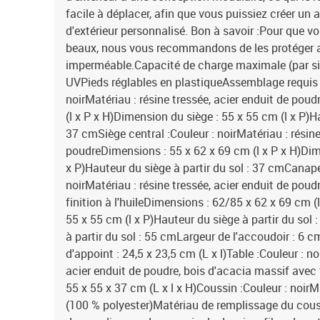
facile à déplacer, afin que vous puissiez créer u
d'extérieur personnalisé. Bon à savoir :Pour que vo
beaux, nous vous recommandons de les protéger 
imperméable.Capacité de charge maximale (par si
UVPieds réglables en plastiqueAssemblage requis :
noirMatériau : résine tressée, acier enduit de pou
(l x P x H)Dimension du siège : 55 x 55 cm (l x P)Ha
37 cmSiège central :Couleur : noirMatériau : résine
poudreDimensions : 55 x 62 x 69 cm (l x P x H)Dim
x P)Hauteur du siège à partir du sol : 37 cmCanap
noirMatériau : résine tressée, acier enduit de poud
finition à l'huileDimensions : 62/85 x 62 x 69 cm (
55 x 55 cm (l x P)Hauteur du siège à partir du so
à partir du sol : 55 cmLargeur de l'accoudoir : 6 
d'appoint : 24,5 x 23,5 cm (L x l)Table :Couleur : no
acier enduit de poudre, bois d'acacia massif avec f
55 x 55 x 37 cm (L x l x H)Coussin :Couleur : noirM
(100 % polyester)Matériau de remplissage du cou