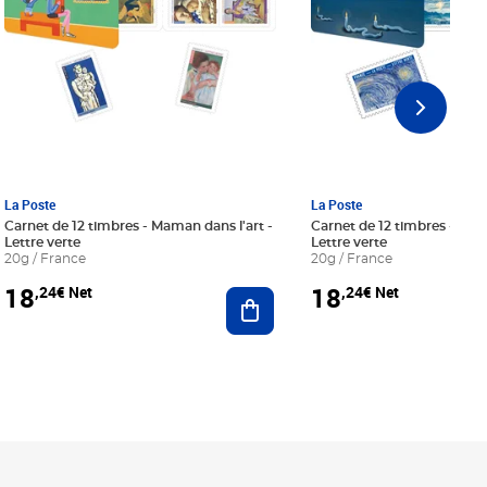
La Poste
La Poste
Carnet de 12 timbres - Maman dans l'art -
Carnet de 12 timbres - Le bl
Lettre verte
Lettre verte
20g / France
20g / France
18
18
,24€ Net
,24€ Net
r au panier
Ajouter au panier