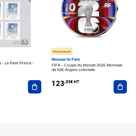
Nouveauté
Monnaie De Paris
 - Le Petit Prince -
FIFA – Coupe du Monde 2026 Monnaie
de 10€ Argent colorisée
123
,33€ HT
Ajoute
Ajouter au panier