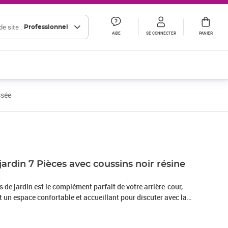
e site :
Professionnel
AIDE
SE CONNECTER
PANIER
ssée
Prix 382,88€ HT
jardin 7 Pièces avec coussins noir résine
de jardin est le complément parfait de votre arrière-cour,
nt un espace confortable et accueillant pour discuter avec la
mplement se détendre et profiter de l'extérieur. Matériau
sée, également connue sous le nom de poly rotin, est un