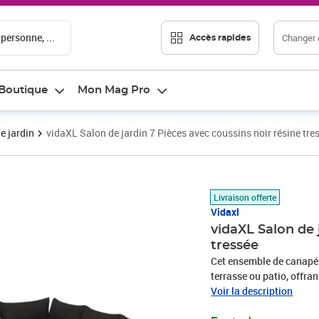
 personne, ...
Changer d
Accès rapides
Boutique
Mon Mag Pro
e jardin
vidaXL Salon de jardin 7 Pièces avec coussins noir résine tre
Prix 381,66€
Livraison offerte
Vidaxl
vidaXL Salon de 
tressée
Cet ensemble de canapés 
terrasse ou patio, offra
famille et les amis ou si
Voir la description
durable : la résine tres