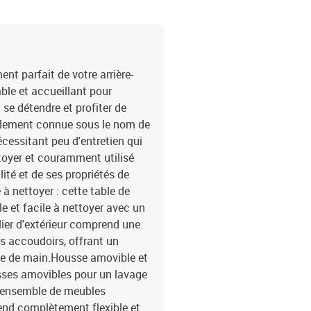
55 cm (l x P)Hauteur du 
du sol : 55 cmLargeur de
23,5 cm (L x l)Table :Cou
bois d'acacia massif avec
H)Coussin :Couleur : noi
t parfait de votre arrière-
de remplissage du couss
able et accueillant pour
dossier : fibre de cotonD
 se détendre et profiter de
é)Dimensions du coussin d
également connue sous le nom de
x canapé d'angle3 x sièg
écessitant peu d'entretien qui
dossier6 x coussin de s
ettoyer et couramment utilisé
lité et de ses propriétés de
à nettoyer : cette table de
e et facile à nettoyer avec un
lier d'extérieur comprend une
es accoudoirs, offrant un
tée de main.Housse amovible et
usses amovibles pour un lavage
t ensemble de meubles
rend complètement flexible et