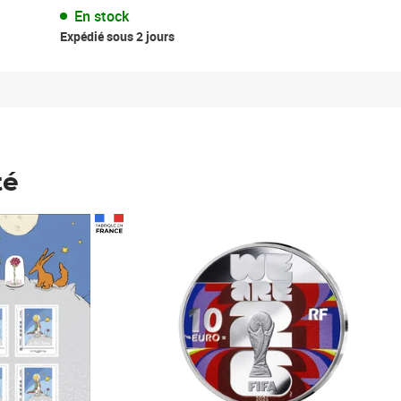
En stock
Expédié sous 2 jours
té
Prix 123,33€ HT