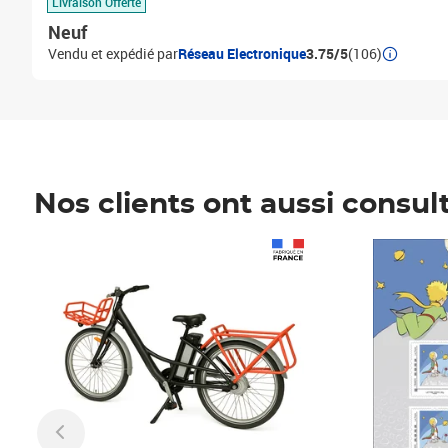
Livraison Offerte
Neuf
Vendu et expédié par
Réseau Electronique
3.75/5
(106)
Nos clients ont aussi consul
Prix 1 241,67€ HT
Prix 6,25€ HT