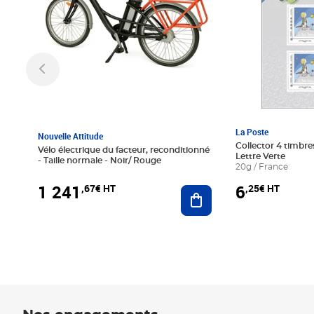
La Poste
Nouvelle Attitude
Collector 4 timbres
Vélo électrique du facteur, reconditionné
Lettre Verte
- Taille normale - Noir/ Rouge
20g / France
1 241
6
,67€ HT
,25€ HT
Ajouter au panier