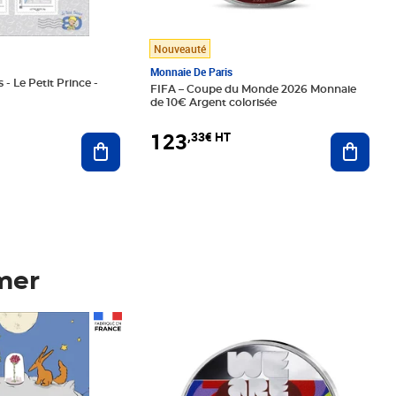
Nouveauté
Monnaie De Paris
 - Le Petit Prince -
FIFA – Coupe du Monde 2026 Monnaie
de 10€ Argent colorisée
123
,33€ HT
Ajoute
Ajouter au panier
mer
Prix 123,33€ HT