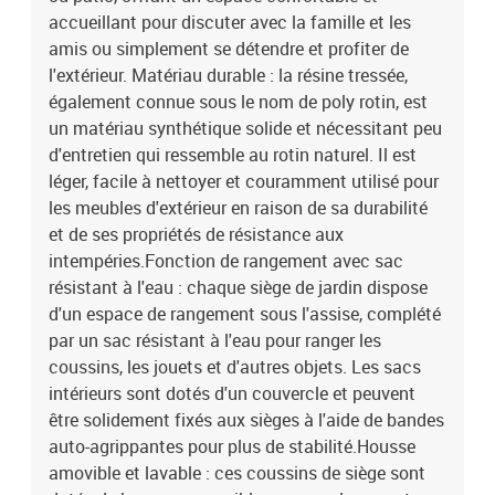
noirMatériau de la couverture : tissu (100 % polyester)Matériau de
accueillant pour discuter avec la famille et les
remplissage du coussin de siège : mousseMatériau de remplissage
amis ou simplement se détendre et profiter de
du coussin de dossier : fibre de cotonDimensions du coussin de
l'extérieur. Matériau durable : la résine tressée,
siège : 55 x 55 x 3 cm (l x P x é)Dimensions du coussin de dossier :
également connue sous le nom de poly rotin, est
55 x 45 x 13 cm (L x l x é)La livraison contient :2 x siège d'angle
un matériau synthétique solide et nécessitant peu
avec fonction de rangement et sac résistant à l'eau5 x siège central
incluant une fonction de rangement avec un sac résistant à l'eau9
d'entretien qui ressemble au rotin naturel. Il est
x coussin de dossier7 x coussin de siège avec housse amovible et
léger, facile à nettoyer et couramment utilisé pour
lavable
les meubles d'extérieur en raison de sa durabilité
et de ses propriétés de résistance aux
intempéries.Fonction de rangement avec sac
résistant à l'eau : chaque siège de jardin dispose
d'un espace de rangement sous l'assise, complété
par un sac résistant à l'eau pour ranger les
coussins, les jouets et d'autres objets. Les sacs
intérieurs sont dotés d'un couvercle et peuvent
être solidement fixés aux sièges à l'aide de bandes
auto-agrippantes pour plus de stabilité.Housse
amovible et lavable : ces coussins de siège sont