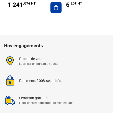
1 241
6
,67€ HT
,25€ HT
Ajouter au panier
Nos engagements
Proche de vous
Localiser un bureau de poste
Paiements 100% sécurisés
Livraison gratuite
Hors livres et hors produits marketplace