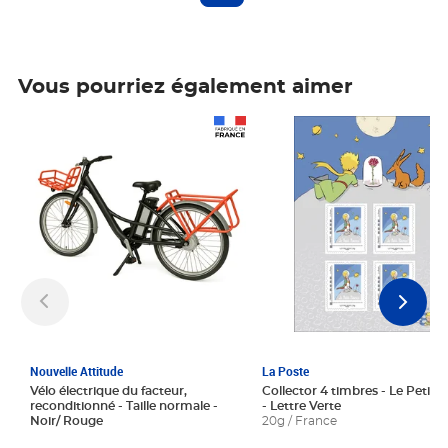
Vous pourriez également aimer
Prix 1 241,67€ HT
Prix 6,25€ HT
Nouvelle Attitude
La Poste
Vélo électrique du facteur,
Collector 4 timbres - Le Petit P
reconditionné - Taille normale -
- Lettre Verte
Noir/ Rouge
20g / France