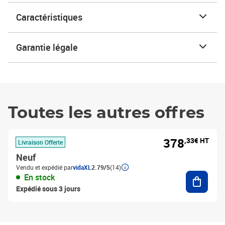
Caractéristiques
Garantie légale
Toutes les autres offres
378
,33€ HT
Livraison Offerte
Neuf
Vendu et expédié par
vidaXL
2.79/5
(14)
Ajouter
En stock
Expédié sous 3 jours