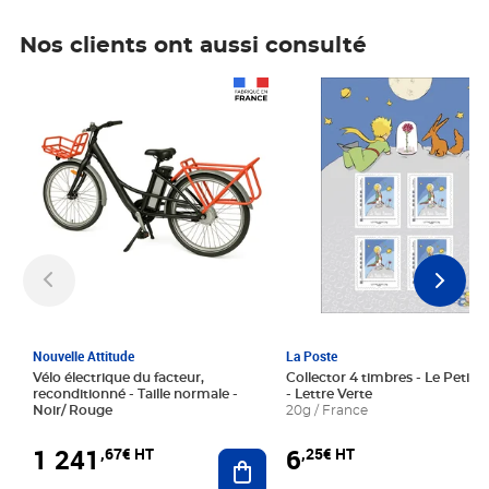
Nos clients ont aussi consulté
Prix 1 241,67€ HT
Prix 6,25€ HT
Nouvelle Attitude
La Poste
Vélo électrique du facteur,
Collector 4 timbres - Le Petit P
reconditionné - Taille normale -
- Lettre Verte
Noir/ Rouge
20g / France
1 241
6
,67€ HT
,25€ HT
Ajouter au panier