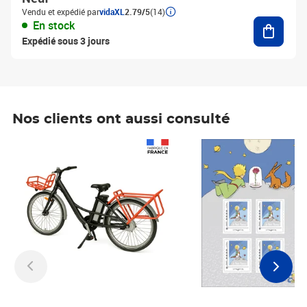
Vendu et expédié par
vidaXL
2.79/5
(14)
Ajouter
En stock
Expédié sous 3 jours
Nos clients ont aussi consulté
Prix 1 241,67€ HT
Prix 6,25€ HT