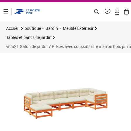
ontenu de la page
Accueil
boutique
Jardin
Meuble Extérieur
Tables et bancs de jardin
vidaXL Salon de jardin 7 Pièces avec coussins cire marron bois pin 
Prix barré 616,66 €
Prix 484,08€
Prix 