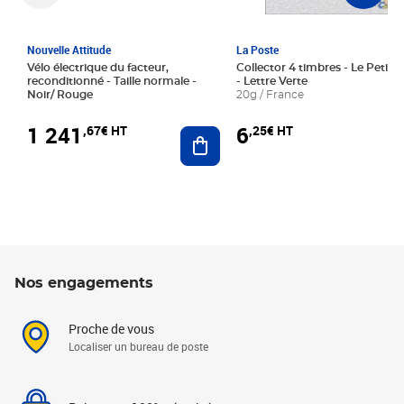
Nouvelle Attitude
La Poste
Vélo électrique du facteur,
Collector 4 timbres - Le Petit P
reconditionné - Taille normale -
- Lettre Verte
Noir/ Rouge
20g / France
1 241
6
,67€ HT
,25€ HT
Ajouter au panier
Nos engagements
Proche de vous
Localiser un bureau de poste