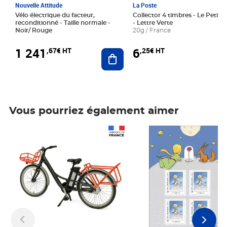
Nouvelle Attitude
La Poste
Vélo électrique du facteur,
Collector 4 timbres - Le Petit P
reconditionné - Taille normale -
- Lettre Verte
Noir/ Rouge
20g / France
1 241
6
,67€ HT
,25€ HT
Ajouter au panier
Vous pourriez également aimer
Prix 1 241,67€ HT
Prix 6,25€ HT