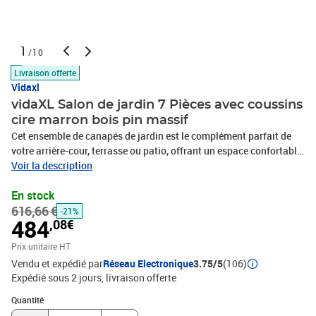
1
/10
Livraison offerte
Vidaxl
vidaXL Salon de jardin 7 Pièces avec coussins
cire marron bois pin massif
Cet ensemble de canapés de jardin est le complément parfait de
votre arrière-cour, terrasse ou patio, offrant un espace confortable
et accueillant pour discuter avec la famille et les amis ou
Voir la description
simplement se détendre et profiter de l'extérieur. Matériau robuste
En stock
et durable : le bois de pin massif est connu pour sa résistance et sa
616,66 €
durabilité. Ses grains droits et ses nœuds distinctifs contribuent à
-21%
484
,08€
son charme rustique.Expérience d'assise confortable : ce mobilier
d'extérieur, doté de coussins épais, offre une expérience d'assise
Prix unitaire HT
confortable.Bien ventilé et prévention de l'accumulation d'eau : la
Vendu et expédié par
Réseau Electronique
3.75/5
(106)
conception à lattes favorise une circulation optimale de l'air et
Expédié sous 2 jours
livraison offerte
empêche efficacement l'accumulation d'eau, assurant ainsi une
Quantité : 1
assise sèche et confortable.Conception modulaire : cet ensemble
Quantité
de meubles d'extérieur a une conception modulaire, ce qui le rend