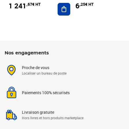
1 241
6
,67€ HT
,25€ HT
Ajouter au panier
Nos engagements
Proche de vous
Localiser un bureau de poste
Paiements 100% sécurisés
Livraison gratuite
Hors livres et hors produits marketplace