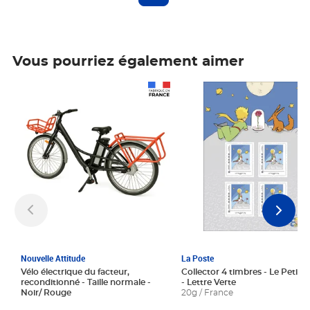
Vous pourriez également aimer
Prix 1 241,67€ HT
Prix 6,25€ HT
Nouvelle Attitude
La Poste
Vélo électrique du facteur,
Collector 4 timbres - Le Petit P
reconditionné - Taille normale -
- Lettre Verte
Noir/ Rouge
20g / France