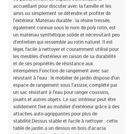
: 55 cmTable :Couleur : grisMatériau : résine tressée, acier enduit
accueillant pour discuter avec la famille et les
de poudre, bois d'acacia massif avec finition à l'huileDimensions :
amis ou simplement se détendre et profiter de
55 x 55 x 37 cm (L x l x H)Coussin :Couleur : gris foncéMatériau de
l'extérieur. Matériau durable : la résine tressée,
la couverture : tissu (100 % polyester)Matériau de remplissage du
également connue sous le nom de poly rotin, est
coussin de siège : mousseMatériau de remplissage du coussin de
un matériau synthétique solide et nécessitant peu
dossier : fibre de cotonDimensions du coussin de siège : 55 x 55 x
3 cm (l x P x é)Dimensions du coussin de dossier : 55 x 45 x 13 cm
d'entretien qui ressemble au rotin naturel. Il est
(L x l x é)La livraison contient :1 x table de jardin1 x siège central
léger, facile à nettoyer et couramment utilisé pour
incluant une fonction de rangement avec un sac résistant à l'eau4
les meubles d'extérieur en raison de sa durabilité
x siège d'angle avec accoudoir en acacia comprenant une fonction
et de ses propriétés de résistance aux
de rangement avec un sac résistant à l'eau5 x coussin de dossier5
intempéries.Fonction de rangement avec sac
x coussin de siège avec housse amovible et lavable
résistant à l'eau : le mobilier de jardin dispose d'un
espace de rangement sous l'assise, complété par
un sac résistant à l'eau pour ranger coussins,
jouets et autres objets. Le sac intérieur peut être
solidement fixé au mobilier d'extérieur grâce à des
attaches auto-agrippantes pour plus de
stabilité.Dessus stable et facile à nettoyer : cette
table de jardin a un dessus en bois d'acacia