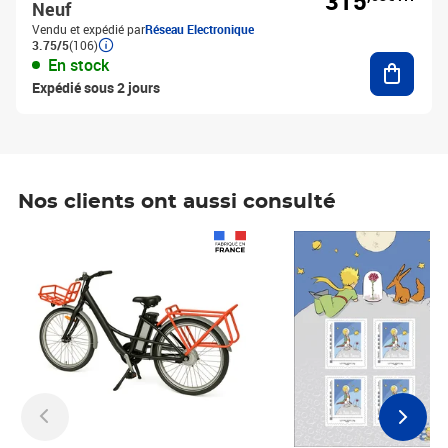
315
Neuf
Vendu et expédié par
Réseau Electronique
3.75/5
(106)
Ajouter
En stock
Expédié sous 2 jours
Nos clients ont aussi consulté
Prix 1 241,67€ HT
Prix 6,25€ HT