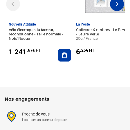
Nouvelle Attitude
La Poste
Vélo électrique du facteur,
Collector 4 timbres - Le Petit P
reconditionné - Taille normale -
- Lettre Verte
Noir/ Rouge
20g / France
1 241
6
,67€ HT
,25€ HT
Ajouter au panier
Nos engagements
Proche de vous
Localiser un bureau de poste