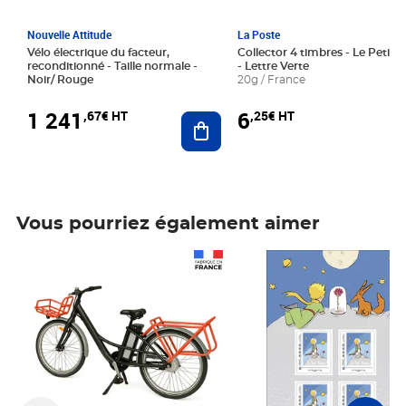
Nouvelle Attitude
La Poste
Vélo électrique du facteur,
Collector 4 timbres - Le Petit P
reconditionné - Taille normale -
- Lettre Verte
Noir/ Rouge
20g / France
1 241
6
,67€ HT
,25€ HT
Ajouter au panier
Vous pourriez également aimer
Prix 1 241,67€ HT
Prix 6,25€ HT