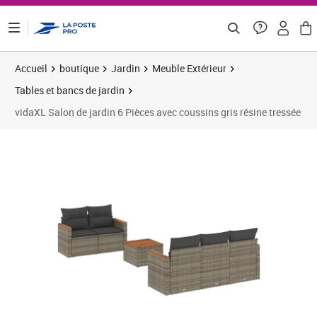
ontenu de la page
Accueil
boutique
Jardin
Meuble Extérieur
Tables et bancs de jardin
vidaXL Salon de jardin 6 Pièces avec coussins gris résine tressée
Prix 313,33€
Prix b
Prix 