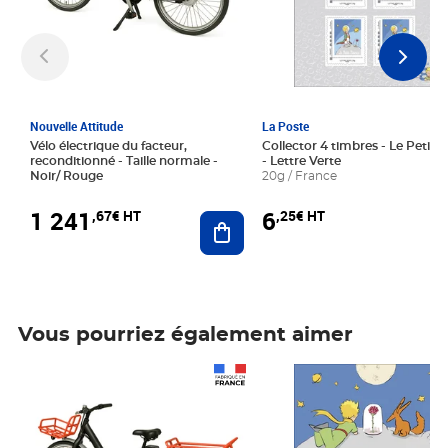
Nouvelle Attitude
La Poste
Vélo électrique du facteur,
Collector 4 timbres - Le Petit P
reconditionné - Taille normale -
- Lettre Verte
Noir/ Rouge
20g / France
1 241
6
,67€ HT
,25€ HT
Ajouter au panier
Vous pourriez également aimer
Prix 1 241,67€ HT
Prix 6,25€ HT