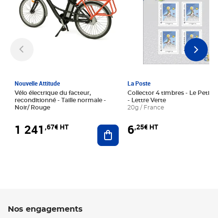
Nouvelle Attitude
La Poste
Vélo électrique du facteur,
Collector 4 timbres - Le Petit P
reconditionné - Taille normale -
- Lettre Verte
Noir/ Rouge
20g / France
1 241
6
,67€ HT
,25€ HT
Ajouter au panier
Nos engagements