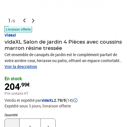
1
/5
Livraison offerte
Vidaxl
vidaXL Salon de jardin 4 Pièces avec coussins
marron résine tressée
Cet ensemble de canapés de jardin est le complément parfait de
votre arrière-cour, terrasse ou patio, offrant un espace confortable
et accueillant pour discuter avec la famille et les amis ou
Voir la description
simplement se détendre et profiter de l'extérieur. Matériau durable :
En stock
la résine tressée, également connue sous le nom de poly rotin, est
204
,99€
un matériau synthétique solide et nécessitant peu d'entretien qui
ressemble au rotin naturel. Il est léger, facile à nettoyer et
Prix unitaire HT
couramment utilisé pour les meubles d'extérieur en raison de sa
Vendu et expédié par
vidaXL
2.79/5
(14)
durabilité et de ses propriétés de résistance aux
Expédié sous 3 jours
livraison offerte
intempéries.Expérience d'assise confortable : cet ensemble de
meubles d'extérieur, doté de coussins épais, offre une expérience
Quantité : 1
Quantité
d'assise confortable.Housse amovible et lavable : ces coussins de
siège sont dotés de housses amovibles pour un lavage et un