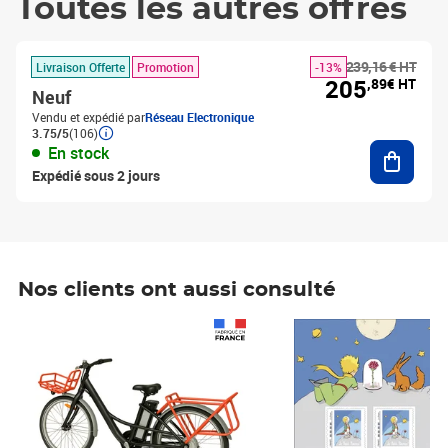
Toutes les autres offres
239,16 € HT
Livraison Offerte
Promotion
-13%
205
,89€ HT
Neuf
Vendu et expédié par
Réseau Electronique
3.75/5
(106)
Ajouter
En stock
Expédié sous 2 jours
Nos clients ont aussi consulté
Prix 1 241,67€ HT
Prix 6,25€ HT