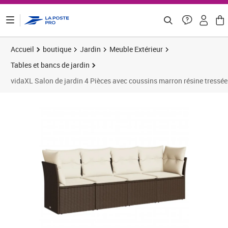
ontenu de la page
Accueil
boutique
Jardin
Meuble Extérieur
Tables et bancs de jardin
vidaXL Salon de jardin 4 Pièces avec coussins marron résine tressée
Prix 204,99€
Prix b
Prix 