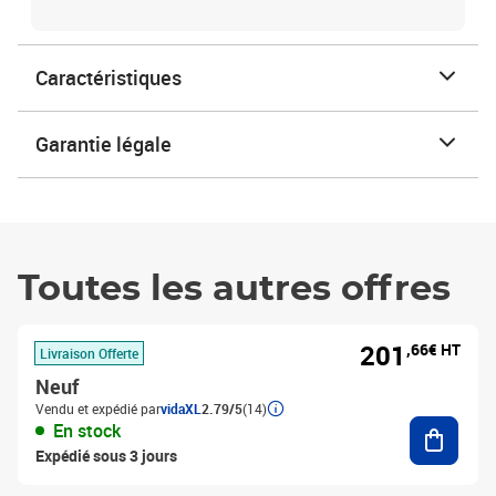
Caractéristiques
Garantie légale
Toutes les autres offres
201
,66€ HT
Livraison Offerte
Neuf
Vendu et expédié par
vidaXL
2.79/5
(14)
Ajouter
En stock
Expédié sous 3 jours