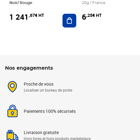
Noir/ Rouge
20g / France
1 241
6
,67€ HT
,25€ HT
Ajouter au panier
Nos engagements
Proche de vous
Localiser un bureau de poste
Paiements 100% sécurisés
Livraison gratuite
Hors livres et hors produits marketplace