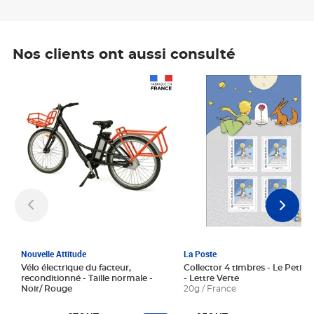
Nos clients ont aussi consulté
Prix 1 241,67€ HT
Prix 6,25€ HT
Nouvelle Attitude
La Poste
Vélo électrique du facteur,
Collector 4 timbres - Le Petit P
reconditionné - Taille normale -
- Lettre Verte
Noir/ Rouge
20g / France