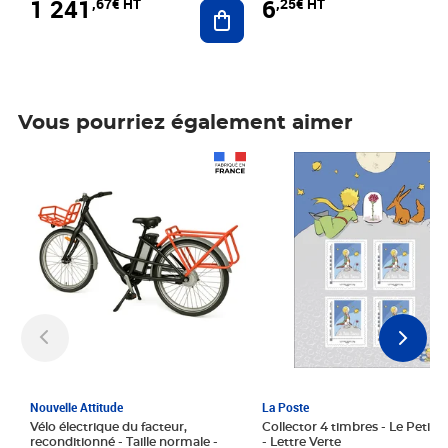
1 241
6
,67€ HT
,25€ HT
Ajouter au panier
Vous pourriez également aimer
Prix 1 241,67€ HT
Prix 6,25€ HT
Nouvelle Attitude
La Poste
Vélo électrique du facteur,
Collector 4 timbres - Le Petit P
reconditionné - Taille normale -
- Lettre Verte