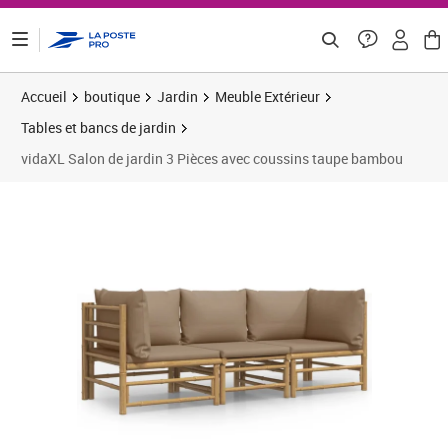
ontenu de la page
Accueil
boutique
Jardin
Meuble Extérieur
Tables et bancs de jardin
vidaXL Salon de jardin 3 Pièces avec coussins taupe bambou
Prix barré 266,66 €
Prix 201,58€
Prix 