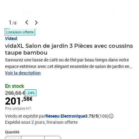
1
/8
Livraison offerte
Vidaxl
vidaXL Salon de jardin 3 Pièces avec coussins
taupe bambou
Savourez une tasse de café ou de thé par beau temps dans votre
espace extérieur avec cet élégant ensemble de salon de jardin en
bambou ! Matériau durable : le bambou est connu pour sa
Voir la description
flexibilité et sa dureté. Les meubles en bambou sont une bonne
En stock
option lorsque vous voulez des meubles d'extérieur solides
266,66 €
fabriqués à partir de matériaux naturels.Expérience d'assise
-24%
201
,58€
confortable : le dossier et l'accoudoir ajoutent un confort d'assise
supplémentaire pour l'ensemble de canapé de jardin. De plus, les
Prix unitaire HT
coussins d'assise et de dossier moelleux offrent un confort
Vendu et expédié par
Réseau Electronique
3.75/5
(106)
pendant votre temps d'assise.Conception modulaire : l'ensemble
Expédié sous 2 jours
livraison offerte
de salon est flexible et facile à déplacer, vous pouvez donc le
Quantité : 1
combiner avec d'autres segments modulaires dans la boutique en
Quantité
ligne pour créer vos propres configurations d'ensemble de salon