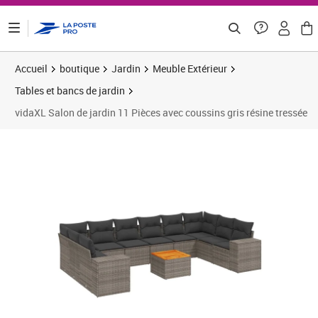
ontenu de la page
Accueil
boutique
Jardin
Meuble Extérieur
Tables et bancs de jardin
vidaXL Salon de jardin 11 Pièces avec coussins gris résine tressée
Prix barré 654,99 €
Prix 547,41€
Prix 