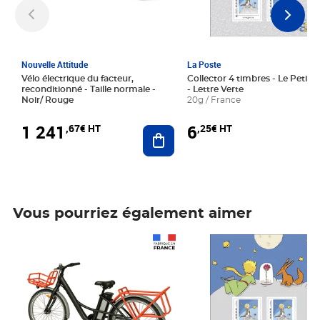
Nouvelle Attitude
La Poste
Vélo électrique du facteur,
Collector 4 timbres - Le Petit P
reconditionné - Taille normale -
- Lettre Verte
Noir/ Rouge
20g / France
1 241
6
,67€ HT
,25€ HT
Ajouter au panier
Vous pourriez également aimer
Prix 1 241,67€ HT
Prix 6,25€ HT