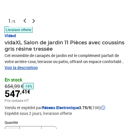
1
/5
Livraison offerte
Vidaxl
vidaXL Salon de jardin 11 Pièces avec coussins
gris résine tressée
Cet ensemble de canapés de jardin est le complément parfait de
votre arrière-cour, terrasse ou patio, offrant un espace confortable
et accueillant pour discuter avec la famille et les amis ou
Voir la description
simplement se détendre et profiter de l'extérieur. Matériau durable :
En stock
la résine tressée, également connue sous le nom de poly rotin, est
654,99 €
un matériau synthétique solide et nécessitant peu d'entretien qui
-16%
547
,41€
ressemble au rotin naturel. Il est léger, facile à nettoyer et
couramment utilisé pour les meubles d'extérieur en raison de sa
Prix unitaire HT
durabilité et de ses propriétés de résistance aux
Vendu et expédié par
Réseau Electronique
3.75/5
(106)
intempéries.Dessus stable et facile à nettoyer : cette table de
Expédié sous 2 jours
livraison offerte
jardin a un dessus en bois d'acacia robuste, durable et facile à
Quantité : 1
nettoyer avec un chiffon humide. Fonction de rangement avec sac
Quantité
résistant à l'eau : chaque siège de jardin dispose d'un espace de