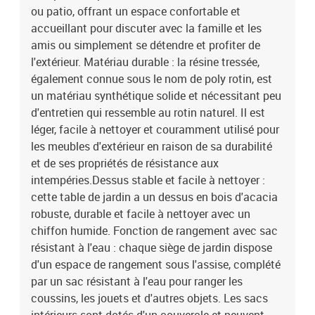
enduit de poudreDimensions : 83 x 62 x 69 cm (l x P x H)Dimension
ou patio, offrant un espace confortable et
du siège : 55 x 55 cm (l x P)Hauteur du siège à partir du sol : 37
accueillant pour discuter avec la famille et les
cmHauteur des accoudoirs à partir du sol : 55 cmTable :Couleur :
amis ou simplement se détendre et profiter de
grisMatériau : résine tressée, acier enduit de poudre, bois d'acacia
l'extérieur. Matériau durable : la résine tressée,
massif avec finition à l'huileDimensions : 55 x 55 x 37 cm (L x l x
également connue sous le nom de poly rotin, est
H)Coussin :Couleur : gris foncé Matériau de la couverture : tissu
un matériau synthétique solide et nécessitant peu
(100 % polyester)Matériau de remplissage du coussin de siège :
mousseMatériau de remplissage du coussin de dossier : fibre de
d'entretien qui ressemble au rotin naturel. Il est
cotonDimensions du coussin de siège : 55 x 55 x 3 cm (l x P x
léger, facile à nettoyer et couramment utilisé pour
é)Dimensions du coussin de dossier : 55 x 45 x 13 cm (L x l x é)La
les meubles d'extérieur en raison de sa durabilité
livraison contient :2 x siège d'angle avec fonction de rangement et
et de ses propriétés de résistance aux
sac résistant à l'eau6 x siège central incluant une fonction de
intempéries.Dessus stable et facile à nettoyer :
rangement avec un sac résistant à l'eau2 x canapé d'accoudoir
cette table de jardin a un dessus en bois d'acacia
avec fonction de rangement et sac résistant à l'eau1 x table de
robuste, durable et facile à nettoyer avec un
jardin12 x coussin de dossier10 x coussin de siège
chiffon humide. Fonction de rangement avec sac
résistant à l'eau : chaque siège de jardin dispose
d'un espace de rangement sous l'assise, complété
par un sac résistant à l'eau pour ranger les
coussins, les jouets et d'autres objets. Les sacs