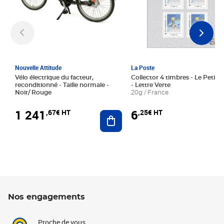
Nouvelle Attitude
La Poste
Vélo électrique du facteur,
Collector 4 timbres - Le Petit P
reconditionné - Taille normale -
- Lettre Verte
Noir/ Rouge
20g / France
1 241
6
,67€ HT
,25€ HT
Ajouter au panier
Nos engagements
Proche de vous