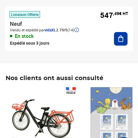
547
,49€ HT
Livraison Offerte
Neuf
Vendu et expédié par
vidaXL
2.79/5
(14)
Ajouter
En stock
Expédié sous 3 jours
Nos clients ont aussi consulté
Prix 1 241,67€ HT
Prix 6,25€ HT