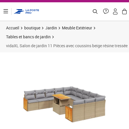
ontenu de la page
Accueil
boutique
Jardin
Meuble Extérieur
Tables et bancs de jardin
vidaXL Salon de jardin 11 Pièces avec coussins beige résine tressée
Prix 574,16€
Prix 