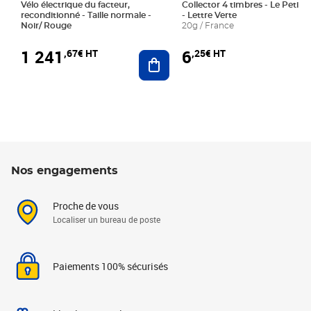
Vélo électrique du facteur,
Collector 4 timbres - Le Petit P
reconditionné - Taille normale -
- Lettre Verte
Noir/ Rouge
20g / France
1 241
6
,67€ HT
,25€ HT
Ajouter au panier
Nos engagements
Proche de vous
Localiser un bureau de poste
Paiements 100% sécurisés