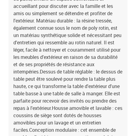
beigeMatériau : résine tressée, acier enduit de poudre, bois
accueillant pour discuter avec la famille et les
d'acacia massif avec finition à l'huileDimensions : 100 x 55 x
amis ou simplement se détendre et profiter de
44/73 cm (L x l x H)Coussin :Couleur : gris clairMatériau de la
l'extérieur. Matériau durable : la résine tressée,
couverture : tissu (100 % polyester)Matériau de remplissage du
également connue sous le nom de poly rotin, est
coussin de siège : mousseMatériau de remplissage du coussin de
un matériau synthétique solide et nécessitant peu
dossier : fibre de cotonDimensions du coussin de siège : 55 x 55 x
3 cm (l x P x é)Dimensions du coussin de dossier : 55 x 45 x 13 cm
d'entretien qui ressemble au rotin naturel. Il est
(L x l x é)La livraison contient :1 x table de jardin2 x siège d'angle6
léger, facile à nettoyer et couramment utilisé pour
x siège central2 x canapé avec accoudoirs12 x coussin de
les meubles d'extérieur en raison de sa durabilité
dossier10 x coussin de siège avec housse amovible et lavable
et de ses propriétés de résistance aux
intempéries.Dessus de table réglable : le dessus de
table peut être soulevé pour rendre la table plus
haute, ce qui transforme la table d'extérieur d'une
table basse à une table de salle à manger. Elle est
parfaite pour recevoir des invités ou prendre des
repas à l'extérieur.Housse amovible et lavable : ces
coussins de siège sont dotés de housses
amovibles pour un lavage et un entretien
faciles.Conception modulaire : cet ensemble de