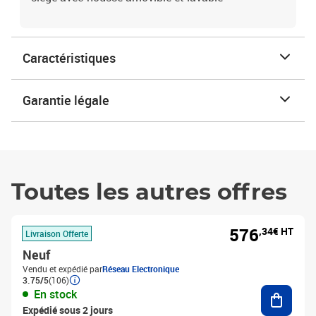
Caractéristiques
Garantie légale
Toutes les autres offres
576
,34€ HT
Livraison Offerte
Neuf
Vendu et expédié par
Réseau Electronique
3.75/5
(106)
Ajouter
En stock
Expédié sous 2 jours