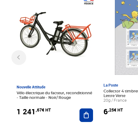
Prix 1 241,67€ HT
Prix 6,25€ HT
La Poste
Nouvelle Attitude
Collector 4 timbres
Vélo électrique du facteur, reconditionné
Lettre Verte
- Taille normale - Noir/ Rouge
20g / France
1 241
6
,67€ HT
,25€ HT
Ajouter au panier