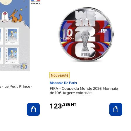
Prix 123,33€ HT
Nouveauté
Monnaie De Paris
 - Le Petit Prince -
FIFA – Coupe du Monde 2026 Monnaie
de 10€ Argent colorisée
123
,33€ HT
Ajoute
Ajouter au panier