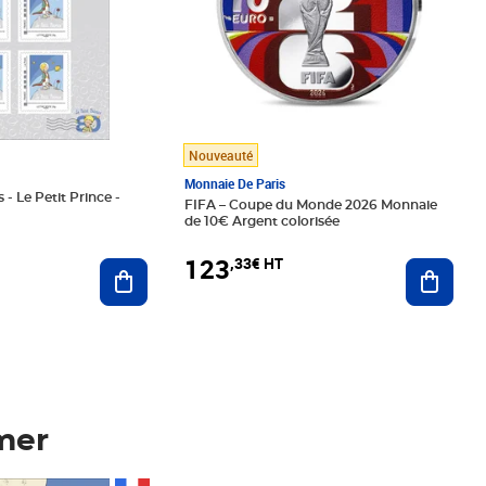
Nouveauté
Monnaie De Paris
 - Le Petit Prince -
FIFA – Coupe du Monde 2026 Monnaie
de 10€ Argent colorisée
123
,33€ HT
Ajoute
Ajouter au panier
mer