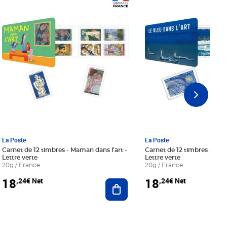
Prix 18,24€ Net
Prix 18,24€ Net
La Poste
La Poste
Carnet de 12 timbres - Maman dans l'art -
Carnet de 12 timbres - Le bl
Lettre verte
Lettre verte
20g / France
20g / France
18
18
,24€ Net
,24€ Net
r au panier
Ajouter au panier