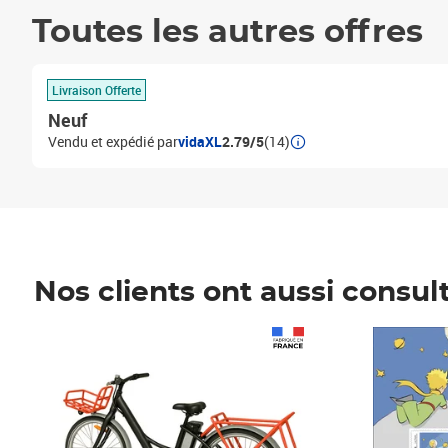
Toutes les autres offres
Livraison Offerte
Neuf
Vendu et expédié par
vidaXL
2.79/5
(14)
Nos clients ont aussi consul
Prix 1 241,67€ HT
Prix 6,25€ HT