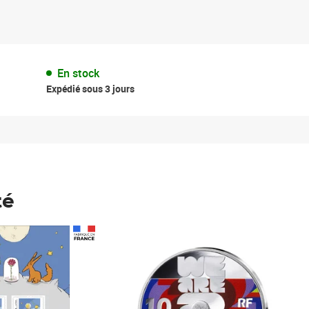
En stock
Expédié sous 3 jours
té
Prix 123,33€ HT