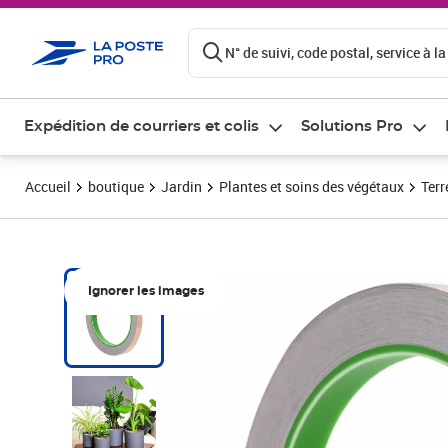
ontenu de la page
N° de suivi, code postal, service à la
Expédition de courriers et colis
Solutions Pro
Accueil
boutique
Jardin
Plantes et soins des végétaux
Terr
Ignorer les images