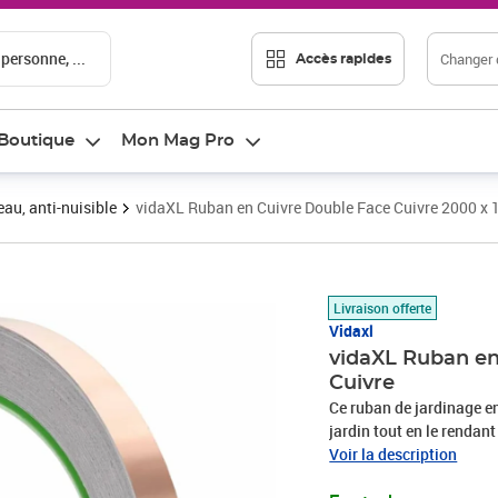
 personne, ...
Changer d
Accès rapides
Boutique
Mon Mag Pro
eau, anti-nuisible
vidaXL Ruban en Cuivre Double Face Cuivre 2000 x 
Prix 13,24€
Livraison offerte
Vidaxl
vidaXL Ruban en
Cuivre
Ce ruban de jardinage en 
jardin tout en le rendant
durabilité, il est parfai
Voir la description
uniques. Son adhésif fort