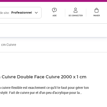
e site :
Professionnel
AIDE
SE CONNECTER
PANIER
1 cm Cuivre
Prix 13,33€ HT
 Cuivre Double Face Cuivre 2000 x 1 cm
cuivre flexible est exactement ce qu'il te faut pour gérer ton
 stylé. Fait de cuivre pur et d'un peu d'acrylique pour la
t pour une agriculture à long terme et des idées de paysage
 et sa texture lisse lui permettent de bien tenir sur tous les