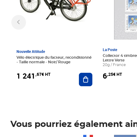
La Poste
Nouvelle Attitude
Collector 4 timbres
Vélo électrique du facteur, reconditionné
Lettre Verte
- Taille normale - Noir/ Rouge
20g / France
1 241
6
,67€ HT
,25€ HT
Ajouter au panier
Vous pourriez également ai