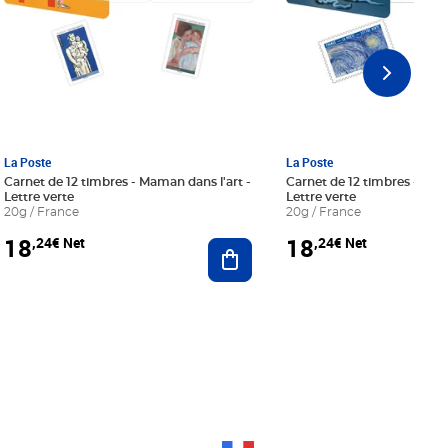
La Poste
La Poste
Carnet de 12 timbres - Maman dans l'art -
Carnet de 12 timbres - Le bl
Lettre verte
Lettre verte
20g / France
20g / France
18
18
,24€ Net
,24€ Net
r au panier
Ajouter au panier