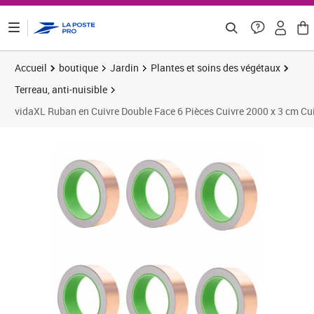
ontenu de la page
Accueil
boutique
Jardin
Plantes et soins des végétaux
Terreau, anti-nuisible
vidaXL Ruban en Cuivre Double Face 6 Pièces Cuivre 2000 x 3 cm Cu
Prix barré 34,16 €
Prix 28,08€
Prix 2