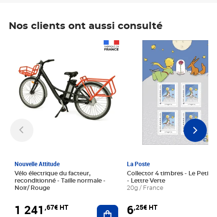
Nos clients ont aussi consulté
Prix 1 241,67€ HT
Prix 6,25€ HT
Nouvelle Attitude
La Poste
Vélo électrique du facteur,
Collector 4 timbres - Le Petit P
reconditionné - Taille normale -
- Lettre Verte
Noir/ Rouge
20g / France
1 241
6
,67€ HT
,25€ HT
Ajouter au panier