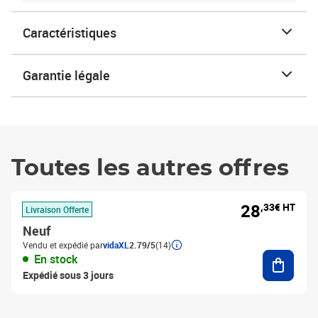
Caractéristiques
Garantie légale
Toutes les autres offres
28
,33€ HT
Livraison Offerte
Neuf
Vendu et expédié par
vidaXL
2.79/5
(14)
Ajouter
En stock
Expédié sous 3 jours