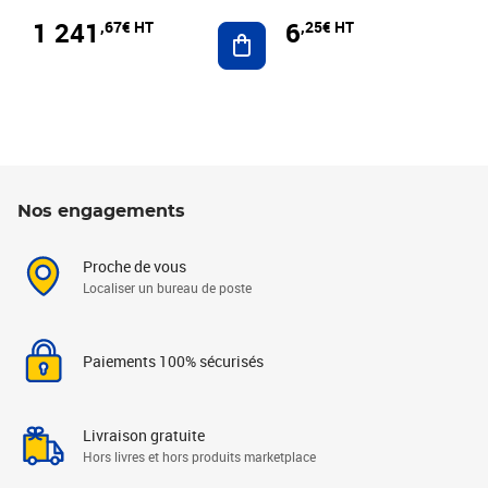
1 241
6
,67€ HT
,25€ HT
Ajouter au panier
Nos engagements
Proche de vous
Localiser un bureau de poste
Paiements 100% sécurisés
Livraison gratuite
Hors livres et hors produits marketplace