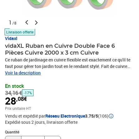
1
/8
Livraison offerte
Vidaxl
vidaXL Ruban en Cuivre Double Face 6
Pièces Cuivre 2000 x 3 cm Cuivre
Ce ruban de jardinage en cuivre flexible est exactement ce qu'il te
faut pour gérer ton jardin tout en le rendant stylé. Fait de cuivre
pur et d'un peu d'acrylique pour la durabilité, il est parfait pour une
Voir la description
agriculture à long terme et des idées de paysage uniques. Son
En stock
adhésif fort et sa texture lisse lui permettent de bien tenir sur tous
34,16 €
les types de surfaces, donc c'est un super mélange de style et de
-17%
28
,08€
pratique. Cette belle couleur cuivrée donne une touche de classe à
n'importe quel jardin ou espace extérieur. Excellence Matérielle :
Prix unitaire HT
Fait en cuivre de qualité, ce ruban a une finition lisse et brillante
Vendu et expédié par
Réseau Electronique
3.75/5
(106)
qui déchire et fonctionne bien. Le dos en acrylique lui donne une
Expédié sous 2 jours
livraison offerte
bonne solidité et stabilité, prêt à supporter tous les temps tout en
Quantité : 1
gardant un bon look.Adhésion Forte : Avec un adhésif solide, ce
Quantité
ruban colle bien à différentes surfaces comme le bois, le métal et