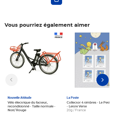
Vous pourriez également aimer
Prix 1 241,67€ HT
Prix 6,25€ HT
Nouvelle Attitude
La Poste
Vélo électrique du facteur,
Collector 4 timbres - Le Petit P
reconditionné - Taille normale -
- Lettre Verte
Noir/ Rouge
20g / France