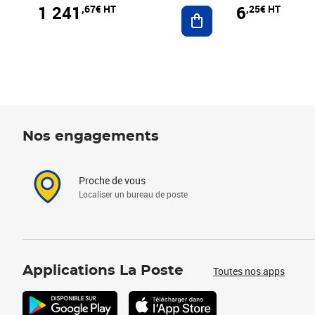
1 241
6
,67€ HT
,25€ HT
Ajouter au panier
Nos engagements
Proche de vous
Localiser un bureau de poste
Applications La Poste
Toutes nos apps