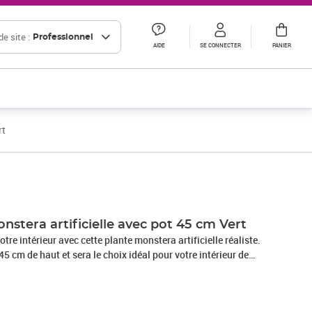
e site :
Professionnel
AIDE
SE CONNECTER
PANIER
rt
Prix 17,49€ HT
Prix 18,38€ HT
nstera artificielle avec pot 45 cm Vert
otre intérieur avec cette plante monstera artificielle réaliste.
5 cm de haut et sera le choix idéal pour votre intérieur de
plante a 12 feuilles avec des détails parfaits, lui donnant un
e et elle ne se fanera jamais. Les feuilles ont de légères
ur un aspect et une sensation réalistes. Cette plante