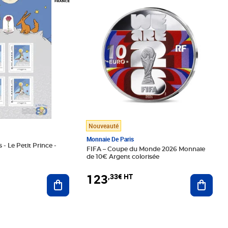
Nouveauté
Monnaie De Paris
 - Le Petit Prince -
FIFA – Coupe du Monde 2026 Monnaie
de 10€ Argent colorisée
123
,33€ HT
Ajoute
Ajouter au panier