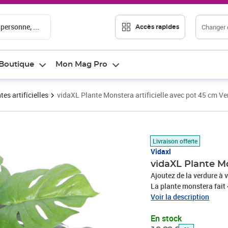
 personne, ...
Changer d
Accès rapides
Boutique
Mon Mag Pro
tes artificielles
vidaXL Plante Monstera artificielle avec pot 45 cm Ve
Prix barré 18,33 €
Prix 17,06€
Livraison offerte
Vidaxl
vidaXL Plante Mo
Ajoutez de la verdure à v
La plante monstera fait 4
maison ou de bureau. La 
Voir la description
aspect complet et réalist
En stock
variations de couleur po