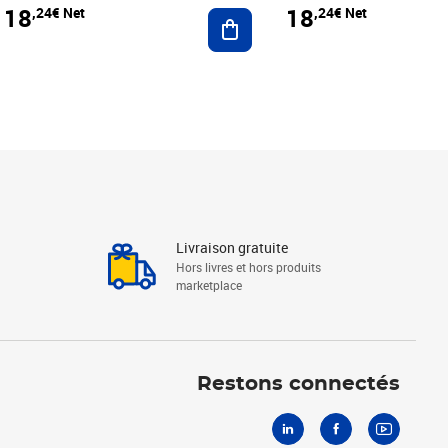
18
18
,24€ Net
,24€ Net
r au panier
Ajouter au panier
Livraison gratuite
Hors livres et hors produits
marketplace
Linkedin
Facebook
Youtube
Restons connectés