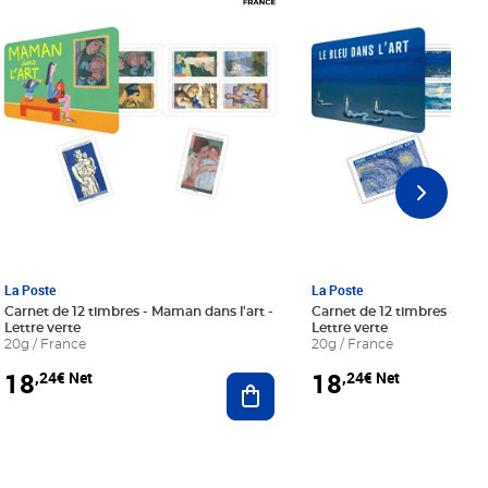
La Poste
La Poste
Carnet de 12 timbres - Maman dans l'art -
Carnet de 12 timbres - Le bl
Lettre verte
Lettre verte
20g / France
20g / France
18
18
,24€ Net
,24€ Net
r au panier
Ajouter au panier