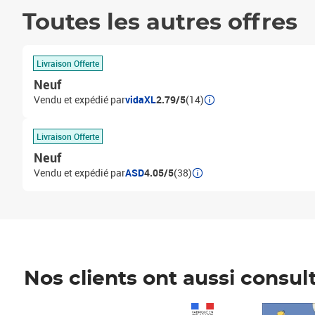
Toutes les autres offres
Livraison Offerte
Neuf
Vendu et expédié par
vidaXL
2.79/5
(14)
Livraison Offerte
Neuf
Vendu et expédié par
ASD
4.05/5
(38)
Nos clients ont aussi consul
Prix 1 241,67€ HT
Prix 6,25€ HT