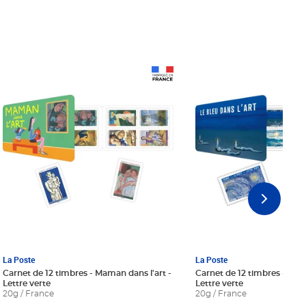
Prix 18,24€ Net
Prix 18,24€ Net
La Poste
La Poste
Carnet de 12 timbres - Maman dans l'art -
Carnet de 12 timbres - Le bl
Lettre verte
Lettre verte
20g / France
20g / France