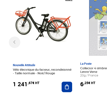
La Poste
Nouvelle Attitude
Collector 4 timbres
Vélo électrique du facteur, reconditionné
Lettre Verte
- Taille normale - Noir/ Rouge
20g / France
1 241
6
,67€ HT
,25€ HT
Ajouter au panier