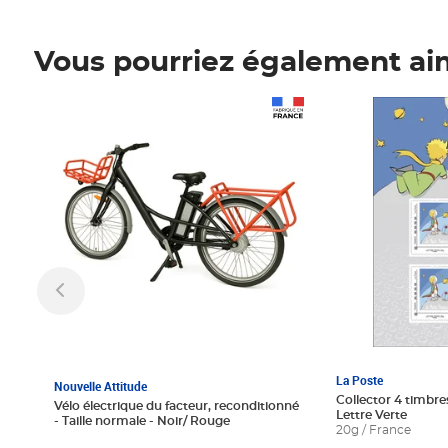
Vous pourriez également ai
Prix 1 241,67€ HT
Prix 6,25€ HT
La Poste
Nouvelle Attitude
Collector 4 timbres
Vélo électrique du facteur, reconditionné
Lettre Verte
- Taille normale - Noir/ Rouge
20g / France