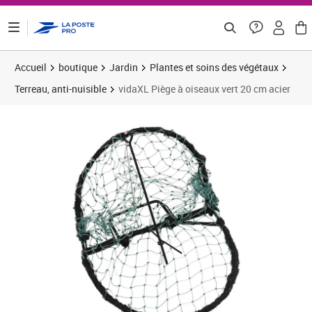
ontenu de la page
Accueil
boutique
Jardin
Plantes et soins des végétaux
Terreau, anti-nuisible
vidaXL Piège à oiseaux vert 20 cm acier
Prix 15,83€
Prix b
Prix 1