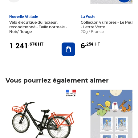
Nouvelle Attitude
La Poste
Vélo électrique du facteur,
Collector 4 timbres - Le Petit P
reconditionné - Taille normale -
- Lettre Verte
Noir/ Rouge
20g / France
1 241
6
,67€ HT
,25€ HT
Ajouter au panier
Vous pourriez également aimer
Prix 1 241,67€ HT
Prix 6,25€ HT