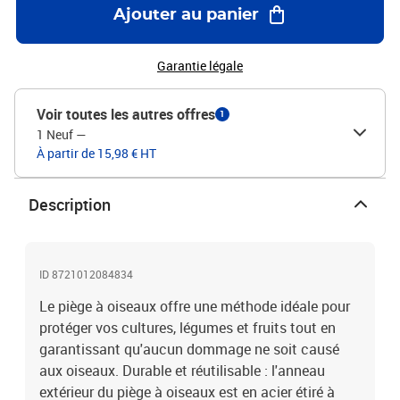
licence ou d'une exemption. Il est important de respecter toutes les
Ajouter au panier
lois locales, régionales et nationales concernant l'utilisation de ce
produit.Couleur : vertMatériau : acier étiré à froid,
polyéthylèneDimensions : 22 x 20 x 2,5 cm (L x l x H)Taille du trou
Garantie légale
de maille : 1,5 x 1,5 cm (L x l)L'assemblage est requis
Voir toutes les autres offres
1
1 Neuf
—
À partir de 15,98 € HT
Description
ID 8721012084834
Le piège à oiseaux offre une méthode idéale pour
protéger vos cultures, légumes et fruits tout en
garantissant qu'aucun dommage ne soit causé
aux oiseaux. Durable et réutilisable : l'anneau
extérieur du piège à oiseaux est en acier étiré à