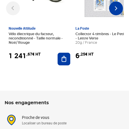
Nouvelle Attitude
La Poste
Vélo électrique du facteur,
Collector 4 timbres - Le Petit P
reconditionné - Taille normale -
- Lettre Verte
Noir/ Rouge
20g / France
1 241
6
,67€ HT
,25€ HT
Ajouter au panier
Nos engagements
Proche de vous
Localiser un bureau de poste