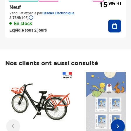
15
,98€ HT
Neuf
Vendu et expédié par
Réseau Electronique
3.75/5
(106)
Ajouter
En stock
Expédié sous 2 jours
Nos clients ont aussi consulté
Prix 1 241,67€ HT
Prix 6,25€ HT