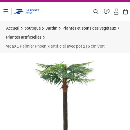
ontenu de la page
Accueil
boutique
Jardin
Plantes et soins des végétaux
Plantes artificielles
vidaXL Palmier Phoenix artificiel avec pot 215 cm Vert
Prix barré 148,33 €
Prix 139,91€
Prix 
Prix 