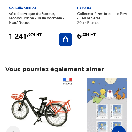
Nouvelle Attitude
La Poste
Vélo électrique du facteur,
Collector 4 timbres - Le Petit P
reconditionné - Taille normale -
- Lettre Verte
Noir/ Rouge
20g / France
1 241
6
,67€ HT
,25€ HT
Ajouter au panier
Vous pourriez également aimer
Prix 1 241,67€ HT
Prix 6,25€ HT