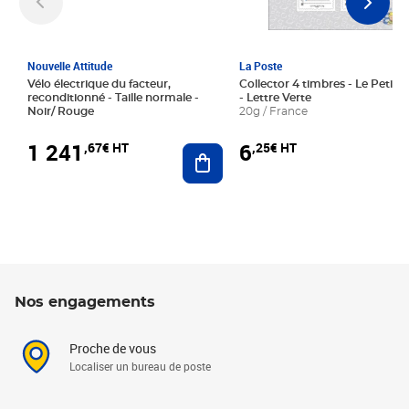
Nouvelle Attitude
La Poste
Vélo électrique du facteur,
Collector 4 timbres - Le Petit P
reconditionné - Taille normale -
- Lettre Verte
Noir/ Rouge
20g / France
1 241
6
,67€ HT
,25€ HT
Ajouter au panier
Nos engagements
Proche de vous
Localiser un bureau de poste