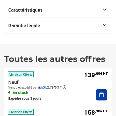
Caractéristiques
Garantie légale
Toutes les autres offres
139
,99€ HT
Livraison Offerte
Neuf
Vendu et expédié par
vidaXL
2.79/5
(14)
Ajouter
En stock
Expédié sous 3 jours
158
,30€ HT
Livraison Offerte