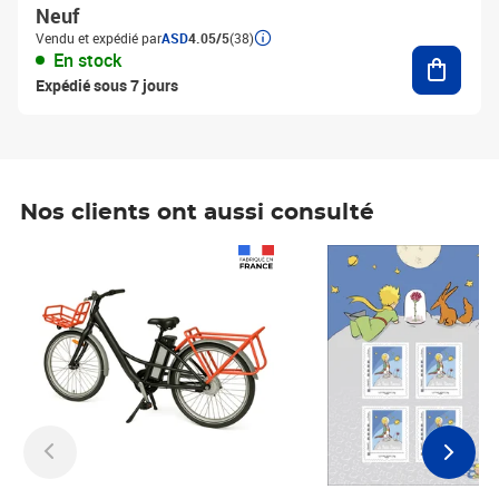
Neuf
Vendu et expédié par
ASD
4.05/5
(38)
Ajouter
En stock
Expédié sous 7 jours
Nos clients ont aussi consulté
Prix 1 241,67€ HT
Prix 6,25€ HT