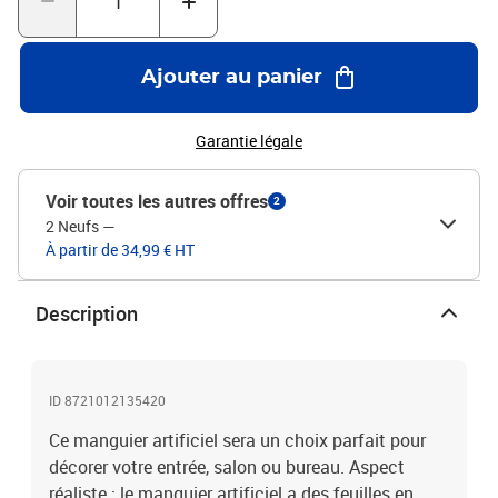
être utilisé dans différents contextes. Elle rehausse les espaces
intérieurs tels que les maisons, les bureaux ou les zones
commerciales, et crée une ambiance tropicale lorsqu'elle est
Ajouter au panier
placée à l'extérieur, dans les jardins, sur les patios ou au bord des
piscines.Couleur : vertMatériau des troncs : boisMatériau des
feuilles : fibre textileMatériau du pot rond : plastiqueHauteur
Garantie légale
totale : 80 cmNombre total de feuilles : 300L'assemblage est
requis
Voir toutes les autres offres
2
2 Neufs
—
À partir de 34,99 € HT
Description
ID 8721012135420
Ce manguier artificiel sera un choix parfait pour
décorer votre entrée, salon ou bureau. Aspect
réaliste : le manguier artificiel a des feuilles en