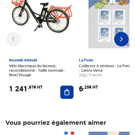
Nouvelle Attitude
La Poste
Vélo électrique du facteur,
Collector 4 timbres - Le Petit P
reconditionné - Taille normale -
- Lettre Verte
Noir/ Rouge
20g / France
1 241
6
,67€ HT
,25€ HT
Ajouter au panier
Vous pourriez également aimer
Prix 1 241,67€ HT
Prix 6,25€ HT