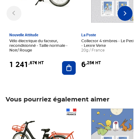
Nouvelle Attitude
La Poste
Vélo électrique du facteur,
Collector 4 timbres - Le Petit P
reconditionné - Taille normale -
- Lettre Verte
Noir/ Rouge
20g / France
1 241
6
,67€ HT
,25€ HT
Ajouter au panier
Vous pourriez également aimer
Prix 1 241,67€ HT
Prix 6,25€ HT