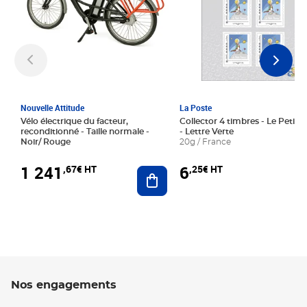
Nouvelle Attitude
La Poste
Vélo électrique du facteur,
Collector 4 timbres - Le Petit P
reconditionné - Taille normale -
- Lettre Verte
Noir/ Rouge
20g / France
1 241
6
,67€ HT
,25€ HT
Ajouter au panier
Nos engagements