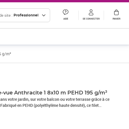
e site :
Professionnel
AIDE
SE CONNECTER
PANIER
5 g/m²
Prix 33,24€ HT
se-vue Anthracite 1 8x10 m PEHD 195 g/m²
ans votre jardin, sur votre balcon ou votre terrasse grâce à ce
. Fabriqué en PEHD (polyéthylène haute densité), ce filet
t durable, résistant à la moisissure et aux UV. Grâce à la
n tissu en PEHD, vous serez protégé du soleil tout en profitant
 également découper le filet facilement à la taille souhaitée,