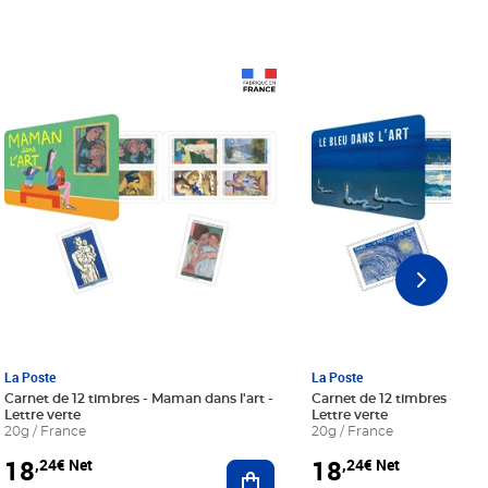
Prix 18,24€ Net
Prix 18,24€ Net
La Poste
La Poste
Carnet de 12 timbres - Maman dans l'art -
Carnet de 12 timbres - Le bl
Lettre verte
Lettre verte
20g / France
20g / France
18
18
,24€ Net
,24€ Net
r au panier
Ajouter au panier