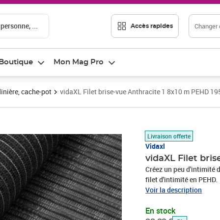
 personne, ...
Changer d
Accès rapides
Boutique
Mon Mag Pro
inière, cache-pot
vidaXL Filet brise-vue Anthracite 1 8x10 m PEHD 19
Prix barré 33,33 €
Prix 31,66€
Livraison offerte
Vidaxl
vidaXL Filet bri
Créez un peu d'intimité d
filet d'intimité en PEHD
d'ombrage pour jardin es
Voir la description
structure spéciale de so
En stock
de la brise. Vous pouvez