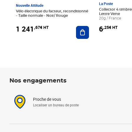
La Poste
Nouvelle Attitude
Collector 4 timbres
Vélo électrique du facteur, reconditionné
Lettre Verte
- Taille normale - Noir/ Rouge
20g / France
1 241
6
,67€ HT
,25€ HT
Ajouter au panier
Nos engagements
Proche de vous
Localiser un bureau de poste