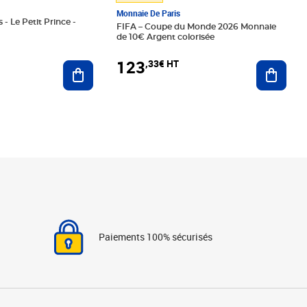
Monnaie De Paris
 - Le Petit Prince -
FIFA – Coupe du Monde 2026 Monnaie
de 10€ Argent colorisée
123
,33€ HT
Ajoute
Ajouter au panier
Paiements 100% sécurisés