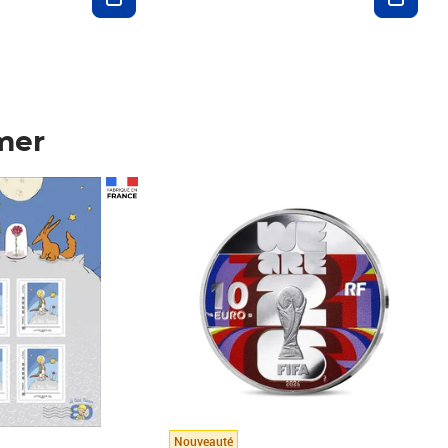
mer
Prix 123,33€ HT
Nouveauté