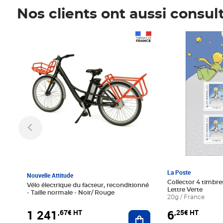
Nos clients ont aussi consul
Prix 1 241,67€ HT
Prix 6,25€ HT
La Poste
Nouvelle Attitude
Collector 4 timbres
Vélo électrique du facteur, reconditionné
Lettre Verte
- Taille normale - Noir/ Rouge
20g / France
1 241
6
,67€ HT
,25€ HT
Ajouter au panier