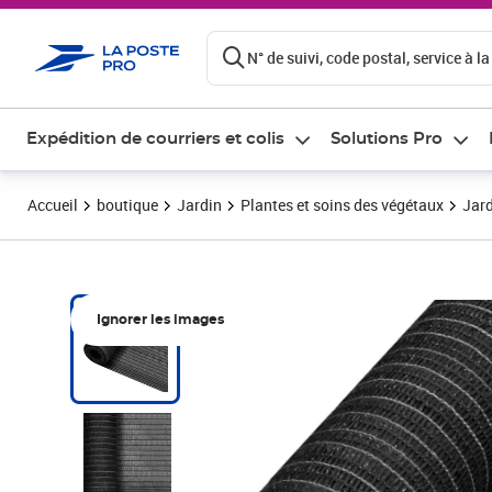
ontenu de la page
N° de suivi, code postal, service à la
Expédition de courriers et colis
Solutions Pro
Accueil
boutique
Jardin
Plantes et soins des végétaux
Jard
Ignorer les images