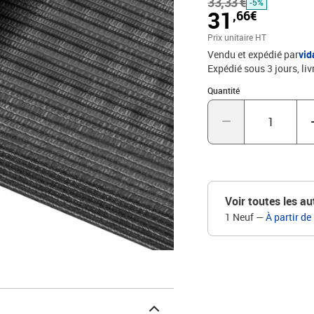
33,33 €
selon vos besoins. Bon à
-5%
31
,66€
inclus) pour une utilisat
tenir compte de la longu
Prix unitaire HT
l'achat.Couleur : anthr
Vendu et expédié par
vi
densité)Densité : 195 g /
Expédié sous 3 jours
liv
aux UV, respirantRemarqu
Quantité : 1
Quantité
Voir toutes les au
1 Neuf
—
À partir de