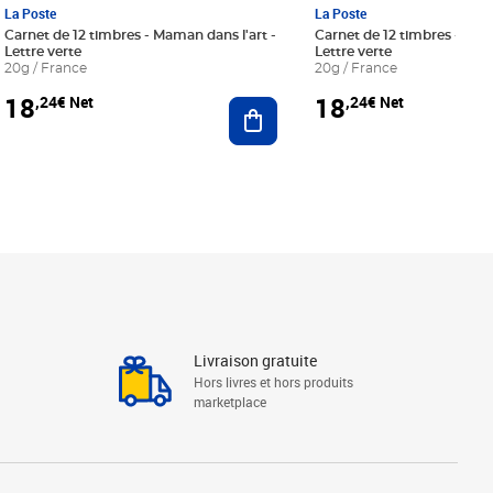
La Poste
La Poste
Carnet de 12 timbres - Maman dans l'art -
Carnet de 12 timbres - Le bl
Lettre verte
Lettre verte
20g / France
20g / France
18
18
,24€ Net
,24€ Net
r au panier
Ajouter au panier
Livraison gratuite
Hors livres et hors produits
marketplace
Linkedin
Facebook
Youtube