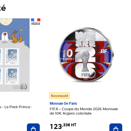
té
Prix 123,33€ HT
Nouveauté
Monnaie De Paris
 - Le Petit Prince -
FIFA – Coupe du Monde 2026 Monnaie
de 10€ Argent colorisée
123
,33€ HT
Ajoute
Ajouter au panier