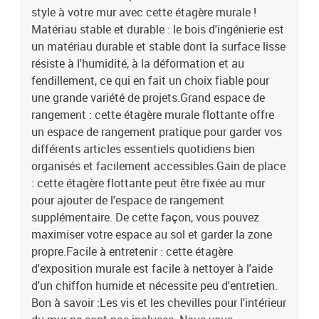
style à votre mur avec cette étagère murale !
l'intérieur du mur ne sont pas incluses. Nous vous conseillons de
trouver et d'utiliser des vis et des chevilles adaptées
Matériau stable et durable : le bois d'ingénierie est
spécifiquement à vos murs. Si vous n'êtes pas sûr, vous pouvez
un matériau durable et stable dont la surface lisse
consulter un professionnel. Veuillez lire et suivre chaque étape des
résiste à l'humidité, à la déformation et au
instructions.Couleur : noirMatériau : bois d'ingénierieDimensions :
fendillement, ce qui en fait un choix fiable pour
159 x 18 x 65 cm (l x P x H)Capacité de charge maximale (totale) :
une grande variété de projets.Grand espace de
30 kgCapacité de charge maximale (couche) : 5 kgAssemblage
rangement : cette étagère murale flottante offre
requis : oui
un espace de rangement pratique pour garder vos
différents articles essentiels quotidiens bien
organisés et facilement accessibles.Gain de place
: cette étagère flottante peut être fixée au mur
pour ajouter de l'espace de rangement
supplémentaire. De cette façon, vous pouvez
maximiser votre espace au sol et garder la zone
propre.Facile à entretenir : cette étagère
d'exposition murale est facile à nettoyer à l'aide
d'un chiffon humide et nécessite peu d'entretien.
Bon à savoir :Les vis et les chevilles pour l'intérieur