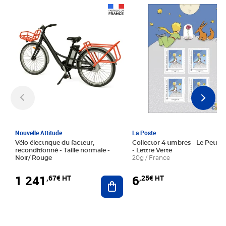
Prix 1 241,67€ HT
Prix 6,25€ HT
Nouvelle Attitude
La Poste
Vélo électrique du facteur,
Collector 4 timbres - Le Petit P
reconditionné - Taille normale -
- Lettre Verte
Noir/ Rouge
20g / France
1 241
6
,67€ HT
,25€ HT
Ajouter au panier