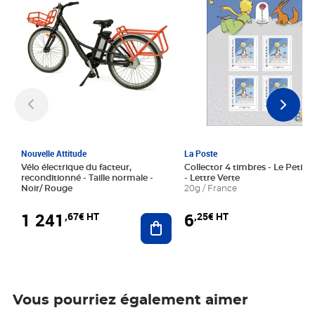
Nouvelle Attitude
La Poste
Vélo électrique du facteur,
Collector 4 timbres - Le Petit P
reconditionné - Taille normale -
- Lettre Verte
Noir/ Rouge
20g / France
1 241
6
,67€ HT
,25€ HT
Ajouter au panier
Vous pourriez également aimer