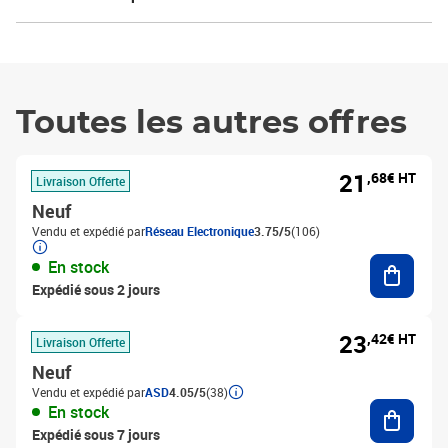
Toutes les autres offres
21
,68€ HT
Livraison Offerte
Neuf
Vendu et expédié par
Réseau Electronique
3.75/5
(106)
Ajouter
En stock
Expédié sous 2 jours
23
,42€ HT
Livraison Offerte
Neuf
Vendu et expédié par
ASD
4.05/5
(38)
Ajouter
En stock
Expédié sous 7 jours