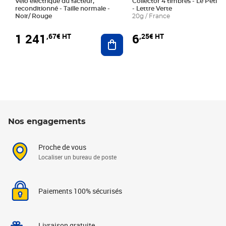
Vélo électrique du facteur,
Collector 4 timbres - Le Petit P
reconditionné - Taille normale -
- Lettre Verte
Noir/ Rouge
20g / France
1 241
6
,67€ HT
,25€ HT
Ajouter au panier
Nos engagements
Proche de vous
Localiser un bureau de poste
Paiements 100% sécurisés
Livraison gratuite