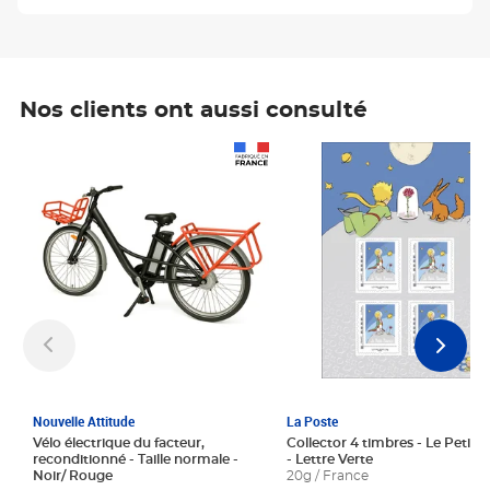
Nos clients ont aussi consulté
Prix 1 241,67€ HT
Prix 6,25€ HT
Nouvelle Attitude
La Poste
Vélo électrique du facteur,
Collector 4 timbres - Le Petit P
reconditionné - Taille normale -
- Lettre Verte
Noir/ Rouge
20g / France