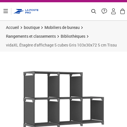
ontenu de la page
Accueil
boutique
Mobiliers de bureau
Rangements et classements
Bibliothèques
vidaXL Étagère d'affichage 5 cubes Gris 103x30x72 5 cm Tissu
Prix 21,66€
Prix 2
Prix 2