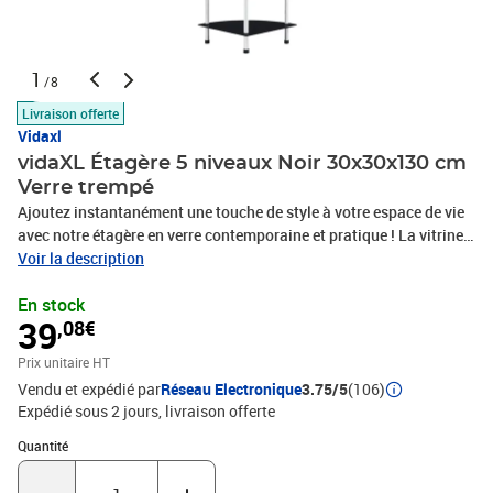
1
/8
Livraison offerte
Vidaxl
vidaXL Étagère 5 niveaux Noir 30x30x130 cm
Verre trempé
Ajoutez instantanément une touche de style à votre espace de vie
avec notre étagère en verre contemporaine et pratique ! La vitrine
est conçue avec cinq niveaux pour un grand espace de rangement.
Voir la description
Vous pouvez utiliser l'étagère polyvalente dans le salon ou le
En stock
bureau pour exposer vos objets de collection, cadres photo,
39
,08€
plantes en pot ou dans la salle de bain pour garder vos articles
essentiels organisés. Faite de verre trempé épais et d’acier
Prix unitaire HT
inoxydable durable, cette étagère est extrêmement robuste et sûre.
Vendu et expédié par
Réseau Electronique
3.75/5
(106)
De plus, la surface lisse est facile à nettoyer avec un chiffon
Expédié sous 2 jours
livraison offerte
humide. Notre étagère est facile à assembler.Couleur :
noirMatériau : verre trempé + cadre en acier
Quantité : 1
Quantité
inoxydableDimensions : 30 x 30 x 130 cm (L x l x H)Épaisseur de
verre : 5 mmAvec 5 niveauxATTENTION: Afin d'éviter qu'il ne