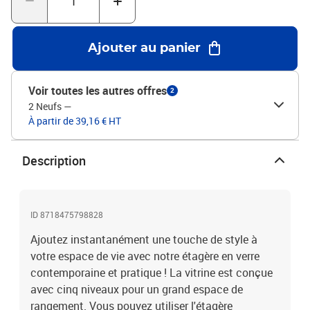
bascule, ce produit doit être utilisé avec le dispositif de fixation
murale fourni.Legal Documents:Vous trouverez ici plus de détails
sur la façon d'empêcher vos meubles de basculer
Ajouter au panier
Voir toutes les autres offres
2
2 Neufs
—
À partir de 39,16 € HT
Description
ID 8718475798828
Ajoutez instantanément une touche de style à
votre espace de vie avec notre étagère en verre
contemporaine et pratique ! La vitrine est conçue
avec cinq niveaux pour un grand espace de
rangement. Vous pouvez utiliser l'étagère