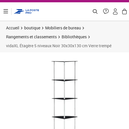
ontenu de la page
Accueil
boutique
Mobiliers de bureau
Rangements et classements
Bibliothèques
vidaXL Étagère 5 niveaux Noir 30x30x130 cm Verre trempé
Prix 39,08€
Prix 3
Prix 4