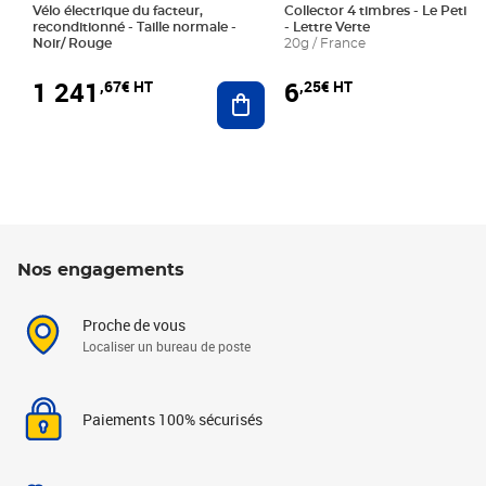
Vélo électrique du facteur,
Collector 4 timbres - Le Petit P
reconditionné - Taille normale -
- Lettre Verte
Noir/ Rouge
20g / France
1 241
6
,67€ HT
,25€ HT
Ajouter au panier
Nos engagements
Proche de vous
Localiser un bureau de poste
Paiements 100% sécurisés