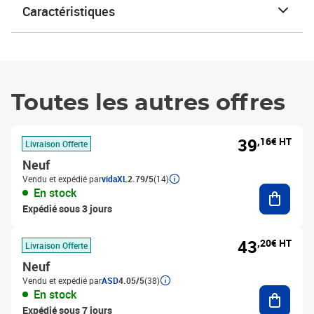
Caractéristiques
Toutes les autres offres
39
,16€ HT
Livraison Offerte
Neuf
Vendu et expédié par
vidaXL
2.79/5
(14)
Ajouter
En stock
Expédié sous 3 jours
43
,20€ HT
Livraison Offerte
Neuf
Vendu et expédié par
ASD
4.05/5
(38)
Ajouter
En stock
Expédié sous 7 jours