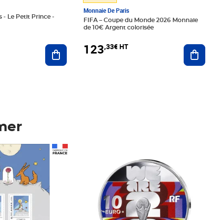
Monnaie De Paris
 - Le Petit Prince -
FIFA – Coupe du Monde 2026 Monnaie
de 10€ Argent colorisée
123
,33€ HT
Ajoute
Ajouter au panier
mer
Prix 123,33€ HT