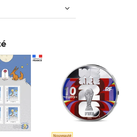
té
Prix 123,33€ HT
Nouveauté