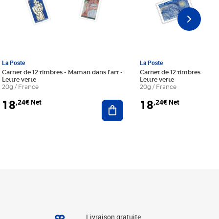
La Poste
La Poste
Carnet de 12 timbres - Maman dans l'art -
Carnet de 12 timbres - Le bl
Lettre verte
Lettre verte
20g / France
20g / France
18
18
,24€ Net
,24€ Net
r au panier
Ajouter au panier
Livraison gratuite