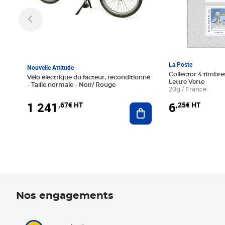
La Poste
Nouvelle Attitude
Collector 4 timbres
Vélo électrique du facteur, reconditionné
Lettre Verte
- Taille normale - Noir/ Rouge
20g / France
1 241
6
,67€ HT
,25€ HT
Ajouter au panier
Nos engagements