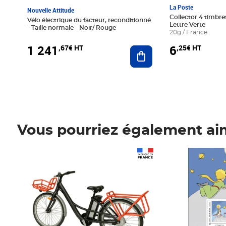
La Poste
Nouvelle Attitude
Collector 4 timbres
Vélo électrique du facteur, reconditionné
Lettre Verte
- Taille normale - Noir/ Rouge
20g / France
1 241
6
,67€ HT
,25€ HT
Ajouter au panier
Vous pourriez également ai
Prix 1 241,67€ HT
Prix 6,25€ HT