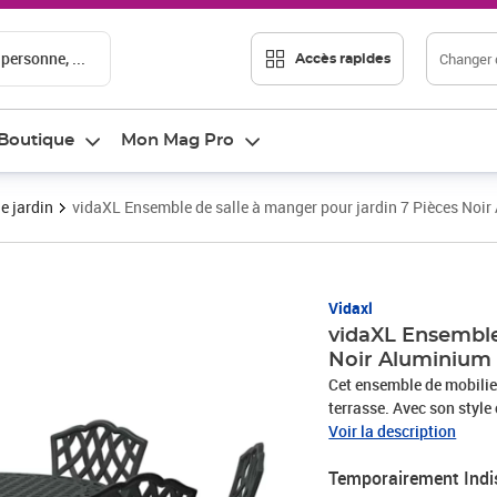
 personne, ...
Changer d
Accès rapides
Boutique
Mon Mag Pro
e jardin
vidaXL Ensemble de salle à manger pour jardin 7 Pièces Noi
Vidaxl
vidaXL Ensemble
Noir Aluminium
Cet ensemble de mobilier
terrasse. Avec son style
élégance et praticité à 
Voir la description
qu'avoir de la gueule, ell
Temporairement Indi
journées ensoleillées et 