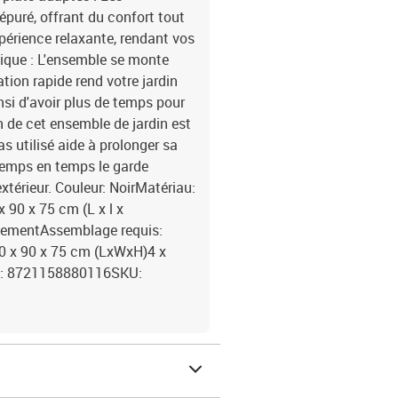
puré, offrant du confort tout
périence relaxante, rendant vos
tique : L'ensemble se monte
tion rapide rend votre jardin
nsi d'avoir plus de temps pour
n de cet ensemble de jardin est
as utilisé aide à prolonger sa
temps en temps le garde
xtérieur. Couleur: NoirMatériau:
 90 x 75 cm (L x l x
quementAssemblage requis:
 90 x 90 x 75 cm (LxWxH)4 x
EAN: 8721158880116SKU: