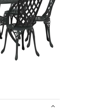
décontracté ou un peu pl
entièrement en aluminium
Ça assure que l'ensemble
terrasse, tout en étant f
cet ensemble garde son l
traditionnel : Avec son 
un charme intemporel à 
un look luxueux tout en r
coin sympa pour vos ra
aluminium ont un design 
même style. Ils assurent
agréables.Assemblage pr
tournevis. Cette installa
vous permettant ainsi d'
: Prendre soin de cet en
il n'est pas utilisé aide
temps en temps le garde 
Couleur: NoirMatériau: 
cm (L x l x H)Capacité:
requis: OuiContenant de 
Chaise de jardin : 60,
3334713Brand: vidaXL