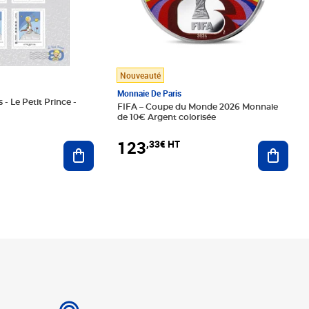
Nouveauté
Monnaie De Paris
 - Le Petit Prince -
FIFA – Coupe du Monde 2026 Monnaie
de 10€ Argent colorisée
123
,33€ HT
Ajoute
Ajouter au panier