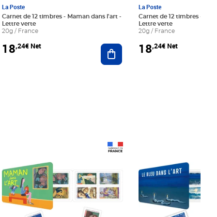
La Poste
La Poste
Carnet de 12 timbres - Maman dans l'art -
Carnet de 12 timbres - Le bl
Lettre verte
Lettre verte
20g / France
20g / France
18
18
,24€ Net
,24€ Net
r au panier
Ajouter au panier
Prix 18,24€ Net
Prix 18,24€ Net