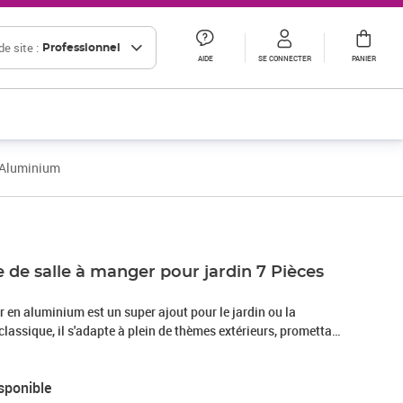
e site :
Professionnel
AIDE
SE CONNECTER
PANIER
r Aluminium
 de salle à manger pour jardin 7 Pièces
 en aluminium est un super ajout pour le jardin ou la
 classique, il s'adapte à plein de thèmes extérieurs, promettant
chaque usage. La construction en aluminium ne fait pas
e garantit aussi durabilité. Il est parfait pour profiter des
sponible
peut accueillir tous types de repas en extérieur, que ce soit