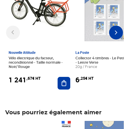
Nouvelle Attitude
La Poste
Vélo électrique du facteur,
Collector 4 timbres - Le Petit P
reconditionné - Taille normale -
- Lettre Verte
Noir/ Rouge
20g / France
1 241
6
,67€ HT
,25€ HT
Ajouter au panier
Vous pourriez également aimer
Prix 1 241,67€ HT
Prix 6,25€ HT