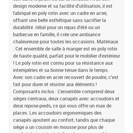
maximal: 110 kgCapacité: 5ModulaireCompartiments de
design moderne et sa facilité d'utilisation, il est
rangementCoussin de siègeAssemblage requis: OuiContenant de
fabriqué en poly rotin avec un cadre en acier,
la livraison:2 x siège central2 x canapé avec accoudoirs2 x
offrant une belle esthétique sans sacrifier la
poufEAN: 8721288357670SKU: 3355496Brand: vidaXL
durabilité. Idéal pour un repas d'été ou un
barbecue en famille, il crée une ambiance
chaleureuse pour toutes les occasions. Matériaux
: Cet ensemble de salle à manger est en poly rotin
de haute qualité, parfait pour le mobilier d'extérieur
! Le poly rotin est connu pour sa résistance aux
intempéries et sa bonne tenue dans le temps.
Avec son cadre en acier recouvert de poudre, c'est
fait pour durer et résister aux éléments !
Composants inclus : L'ensemble comprend deux
sièges centraux, deux canapés avec accoudoirs et
deux repose-pieds, ce qui vous offre un max de
places. Les accoudoirs ergonomiques des
canapés ajoutent au confort, tandis que chaque
siège a un coussin en mousse pour plus de