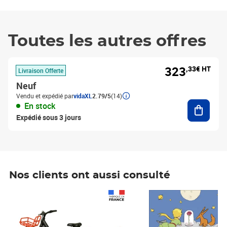
Toutes les autres offres
323
,33€ HT
Livraison Offerte
Neuf
Vendu et expédié par
vidaXL
2.79/5
(14)
Ajouter
En stock
Expédié sous 3 jours
Nos clients ont aussi consulté
Prix 1 241,67€ HT
Prix 6,25€ HT