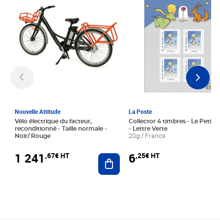
Nouvelle Attitude
La Poste
Vélo électrique du facteur,
Collector 4 timbres - Le Petit P
reconditionné - Taille normale -
- Lettre Verte
Noir/ Rouge
20g / France
1 241
6
,67€ HT
,25€ HT
Ajouter au panier