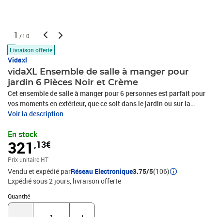
1
/10
Livraison offerte
Vidaxl
vidaXL Ensemble de salle à manger pour
jardin 6 Pièces Noir et Crème
Cet ensemble de salle à manger pour 6 personnes est parfait pour
vos moments en extérieur, que ce soit dans le jardin ou sur la
terrasse. Avec son design moderne et sa facilité d'utilisation, il est
Voir la description
fabriqué en poly rotin avec un cadre en acier, offrant une belle
En stock
esthétique sans sacrifier la durabilité. Idéal pour un repas d'été ou
321
,13€
un barbecue en famille, il crée une ambiance chaleureuse pour
toutes les occasions. Matériaux : Cet ensemble de salle à manger
Prix unitaire HT
est en poly rotin de haute qualité, parfait pour le mobilier
Vendu et expédié par
Réseau Electronique
3.75/5
(106)
d'extérieur ! Le poly rotin est connu pour sa résistance aux
Expédié sous 2 jours
livraison offerte
intempéries et sa bonne tenue dans le temps. Avec son cadre en
acier recouvert de poudre, c'est fait pour durer et résister aux
Quantité : 1
Quantité
éléments ! Composants inclus : L'ensemble comprend deux sièges
centraux, deux canapés avec accoudoirs et deux repose-pieds, ce