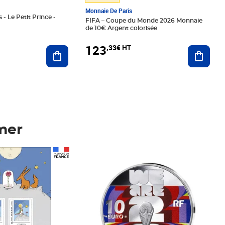
Monnaie De Paris
 - Le Petit Prince -
FIFA – Coupe du Monde 2026 Monnaie
de 10€ Argent colorisée
123
,33€ HT
Ajoute
Ajouter au panier
mer
Prix 123,33€ HT