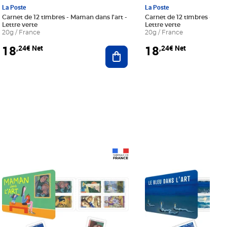
La Poste
La Poste
Carnet de 12 timbres - Maman dans l'art -
Carnet de 12 timbres - Le bl
Lettre verte
Lettre verte
20g / France
20g / France
18
18
,24€ Net
,24€ Net
r au panier
Ajouter au panier
Prix 18,24€ Net
Prix 18,24€ Net