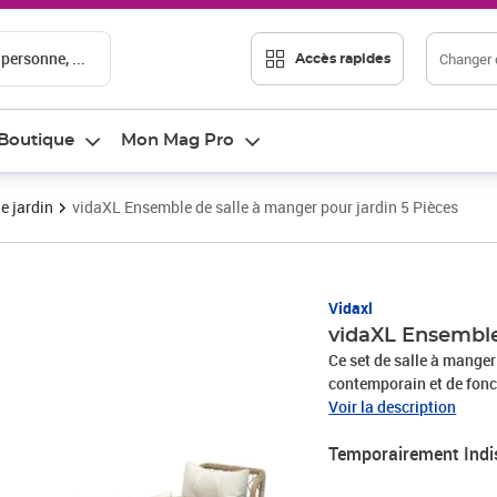
 personne, ...
Changer d
Accès rapides
Boutique
Mon Mag Pro
e jardin
vidaXL Ensemble de salle à manger pour jardin 5 Pièces
Vidaxl
vidaXL Ensemble
Ce set de salle à manger
contemporain et de fonct
comprend une table avec 
Voir la description
rembourrés de mousse. Pa
Temporairement Indi
stylés et confortables, i
havre de détente. Matéria