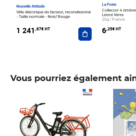
La Poste
Nouvelle Attitude
Collector 4 timbres
Vélo électrique du facteur, reconditionné
Lettre Verte
- Taille normale - Noir/ Rouge
20g / France
1 241
6
,67€ HT
,25€ HT
Ajouter au panier
Vous pourriez également ai
Prix 1 241,67€ HT
Prix 6,25€ HT