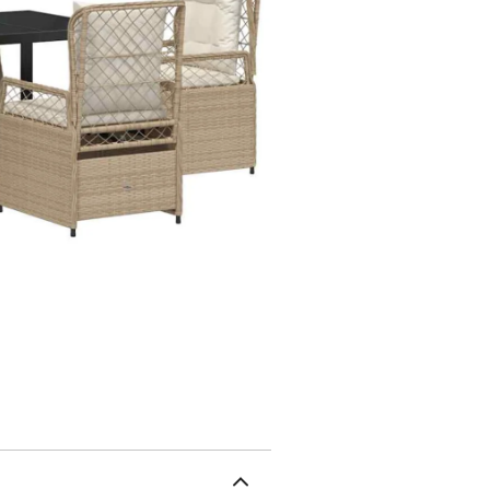
intempéries et durable. P
garantissant un confort
divers styles de jardins 
esthétiques et confortab
touche douce, complétan
une approche cohérente 
repas.Surface en verre t
une surface élégante qui
structure en acier, il as
alliant utilité et esthé
siègement avec les dossi
Cette fonctionnalité pro
moment encore plus agré
vous faut un tournevis et
pas utilisé pour garder 
l'élégance et la durabil
PolyrotinDurableSièges
maximal: 110 kg par si
livraison:4 x Chaise de j
dossier : 48 x 50 x 10 c
lavable : 48 x 55 x 3 cm (
8721288659309SKU: 33