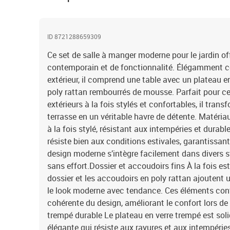
ID 8721288659309
Ce set de salle à manger moderne pour le jardin o
contemporain et de fonctionnalité. Élégamment c
extérieur, il comprend une table avec un plateau e
poly rattan rembourrés de mousse. Parfait pour c
extérieurs à la fois stylés et confortables, il tran
terrasse en un véritable havre de détente. Matériau
à la fois stylé, résistant aux intempéries et durable. 
résiste bien aux conditions estivales, garantissan
design moderne s’intègre facilement dans divers st
sans effort.Dossier et accoudoirs fins À la fois es
dossier et les accoudoirs en poly rattan ajoutent
le look moderne avec tendance. Ces éléments con
cohérente du design, améliorant le confort lors d
trempé durable Le plateau en verre trempé est soli
élégante qui résiste aux rayures et aux intempérie