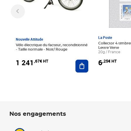
La Poste
Nouvelle Attitude
Collector 4 timbres
Vélo électrique du facteur, reconditionné
Lettre Verte
- Taille normale - Noir/ Rouge
20g / France
1 241
6
,67€ HT
,25€ HT
Ajouter au panier
Nos engagements