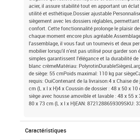
acier, il assure stabilité tout en apportant un éclat
utilité et esthétique.Dossier ajustable Personnalis
siègement avec les dossiers réglables, permettant
confort. Cette fonctionnalité prolonge le plaisir d
chaque moment encore plus agréable.Assemblage 
l'assemblage, il vous faut un tournevis et deux pe
mobilier lorsqu’il n’est pas utilisé pour garder son 
simples garantissent l'élégance et la durabilité de
blanc crèmeMatériau: PolyrotinDurableSiègesLarg
de siège: 55 cmPoids maximal: 110 kg par siège
requis: OuiContenant de la livraison:4 x Chaise de j
cm (L x l x H)4 x Coussin de dossier : 48 x 50 x 10
siège avec housse amovible et lavable : 48 x 55 x 3
80 x 73 cm (L x l x H)EAN: 8721288659309SKU: 
Caractéristiques