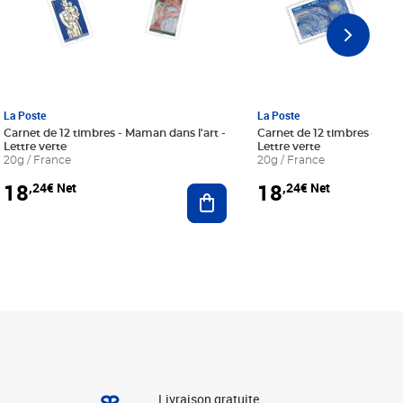
La Poste
La Poste
Carnet de 12 timbres - Maman dans l'art -
Carnet de 12 timbres - Le bl
Lettre verte
Lettre verte
20g / France
20g / France
18
18
,24€ Net
,24€ Net
r au panier
Ajouter au panier
Livraison gratuite