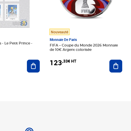
Nouveauté
Monnaie De Paris
 - Le Petit Prince -
FIFA – Coupe du Monde 2026 Monnaie
de 10€ Argent colorisée
123
,33€ HT
Ajoute
Ajouter au panier