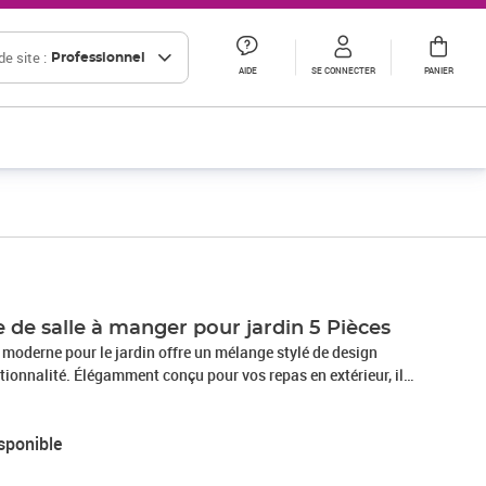
e site :
Professionnel
AIDE
SE CONNECTER
PANIER
 de salle à manger pour jardin 5 Pièces
 moderne pour le jardin offre un mélange stylé de design
ionnalité. Élégamment conçu pour vos repas en extérieur, il
un plateau en verre trempé et des sièges en poly rattan
rfait pour ceux qui aiment les espaces extérieurs à la fois
sponible
l transforme n’importe quel jardin ou terrasse en un véritable
u poly rattan Le poly rattan est à la fois stylé, résistant aux