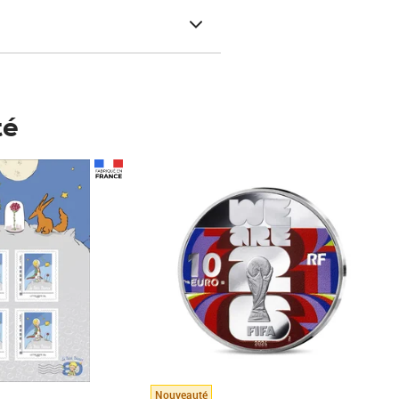
té
Prix 123,33€ HT
Nouveauté