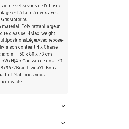
ir ce set si vous ne l'utilisez
blage est à faire à deux avec
: GrisMatériau:
 material: Poly rattanLargeur
cité d'assise: 4Max. weight
multipositionsLégerAvec repose-
livraison contient:4 x Chaise
 jardin : 160 x 80 x 73 cm
(LxWxH)4 x Coussin de dos : 70
379677Brand: vidaXL Bon à
parfait état, nous vous
mperméable.