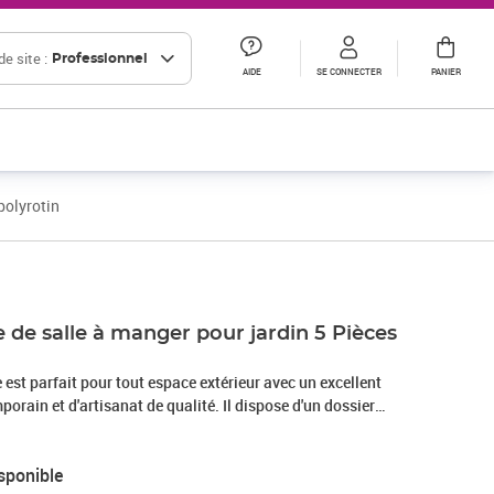
e site :
Professionnel
AIDE
SE CONNECTER
PANIER
polyrotin
 de salle à manger pour jardin 5 Pièces
 est parfait pour tout espace extérieur avec un excellent
orain et d'artisanat de qualité. Il dispose d'un dossier
sitions pour que vous soyez bien installé. En plus, sa légèreté
per simple, alors adaptez-le à vos besoins et à vos envies !
sponible
: Fabriqué en poly rattan robuste, ce set donne un look