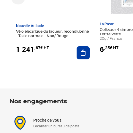
La Poste
Nouvelle Attitude
Collector 4 timbres
Vélo électrique du facteur, reconditionné
Lettre Verte
- Taille normale - Noir/ Rouge
20g / France
1 241
6
,67€ HT
,25€ HT
Ajouter au panier
Nos engagements
Proche de vous
Localiser un bureau de poste