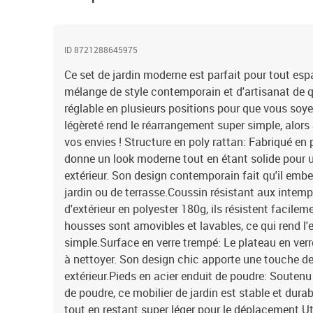
ID 8721288645975
Ce set de jardin moderne est parfait pour tout esp
mélange de style contemporain et d'artisanat de qu
réglable en plusieurs positions pour que vous soyez
légèreté rend le réarrangement super simple, alors
vos envies ! Structure en poly rattan: Fabriqué en 
donne un look moderne tout en étant solide pour un
extérieur. Son design contemporain fait qu'il embe
jardin ou de terrasse.Coussin résistant aux intem
d'extérieur en polyester 180g, ils résistent facile
housses sont amovibles et lavables, ce qui rend l'
simple.Surface en verre trempé: Le plateau en verre
à nettoyer. Son design chic apporte une touche de
extérieur.Pieds en acier enduit de poudre: Soutenu
de poudre, ce mobilier de jardin est stable et dura
tout en restant super léger pour le déplacement.Util