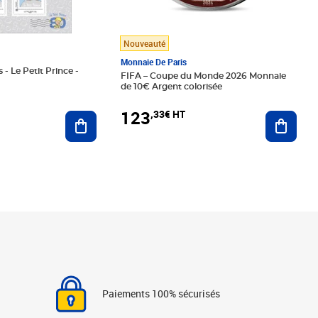
Nouveauté
Monnaie De Paris
 - Le Petit Prince -
FIFA – Coupe du Monde 2026 Monnaie
de 10€ Argent colorisée
123
,33€ HT
Ajoute
Ajouter au panier
Paiements 100% sécurisés