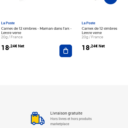
La Poste
La Poste
Carnet de 12 timbres - Maman dans l'art -
Carnet de 12 timbres - Le bl
Lettre verte
Lettre verte
20g / France
20g / France
18
18
,24€ Net
,24€ Net
r au panier
Ajouter au panier
Livraison gratuite
Hors livres et hors produits
marketplace