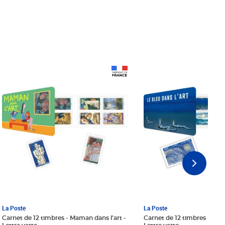
Prix 18,24€ Net
Prix 18,24€ Net
La Poste
La Poste
Carnet de 12 timbres - Maman dans l'art -
Carnet de 12 timbres - Le bl