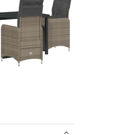
moderne tout en étant so
contemporain fait qu'il 
résistant aux intempérie
résistent facilement aux
rend l'entretien vraimen
noir est lisse et facile 
sophistication à vos rep
des pieds en acier enduit
usage prolongé, tout en 
entretien: À utiliser uni
vous ne l'utilisez pas, p
deux avec un tournevis. Couleur: GrisCouleur des accoudoirs: GrisMatériau:
PolyrotinComposition du
l'assise: 47 cmProfonde
110 kg par siègeType ré
inclus : NonAssemblage r
58,5 x 92 cm (LxWxH)1 x
siège : 45/49 x 93 x 3 
8721288645975SKU: 3379
mobilier d’extérieur en 
housse imperméable.