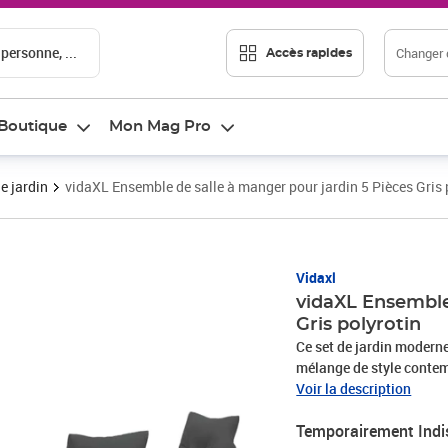
 personne, ...
Changer d
Accès rapides
Boutique
Mon Mag Pro
e jardin
vidaXL Ensemble de salle à manger pour jardin 5 Pièces Gris 
Vidaxl
vidaXL Ensemble
Gris polyrotin
Ce set de jardin moderne
mélange de style contemp
réglable en plusieurs po
Voir la description
rend le réarrangement su
Temporairement Indi
Structure en poly rattan