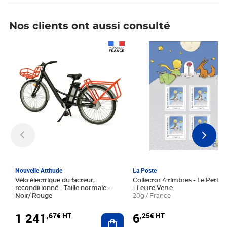
Nos clients ont aussi consulté
Prix 1 241,67€ HT
Prix 6,25€ HT
Nouvelle Attitude
La Poste
Vélo électrique du facteur,
Collector 4 timbres - Le Petit P
reconditionné - Taille normale -
- Lettre Verte
Noir/ Rouge
20g / France
1 241
6
,67€ HT
,25€ HT
Ajouter au panier