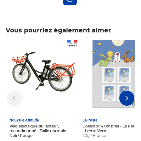
Vous pourriez également aimer
Prix 1 241,67€ HT
Prix 6,25€ HT
Nouvelle Attitude
La Poste
Vélo électrique du facteur,
Collector 4 timbres - Le Petit P
reconditionné - Taille normale -
- Lettre Verte
Noir/ Rouge
20g / France