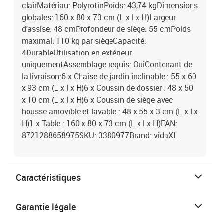
clairMatériau: PolyrotinPoids: 43,74 kgDimensions
globales: 160 x 80 x 73 cm (L x l x H)Largeur
d'assise: 48 cmProfondeur de siège: 55 cmPoids
maximal: 110 kg par siègeCapacité:
4DurableUtilisation en extérieur
uniquementAssemblage requis: OuiContenant de
la livraison:6 x Chaise de jardin inclinable : 55 x 60
x 93 cm (L x l x H)6 x Coussin de dossier : 48 x 50
x 10 cm (L x l x H)6 x Coussin de siège avec
housse amovible et lavable : 48 x 55 x 3 cm (L x l x
H)1 x Table : 160 x 80 x 73 cm (L x l x H)EAN:
8721288658975SKU: 3380977Brand: vidaXL
Caractéristiques
Garantie légale