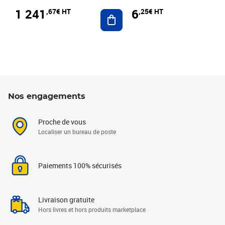
1 241
6
,67€ HT
,25€ HT
Ajouter au panier
Nos engagements
Proche de vous
Localiser un bureau de poste
Paiements 100% sécurisés
Livraison gratuite
Hors livres et hors produits marketplace