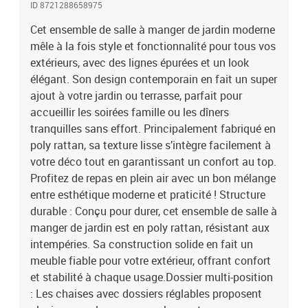
ID 8721288658975
position assise idéale. Cette flexibilité booste le confort pour les
moments de détente ou de repas, en faisant un coin parfait pour se
Cet ensemble de salle à manger de jardin moderne
relaxer.Surface en verre trempé : La table a une surface en verre
mêle à la fois style et fonctionnalité pour tous vos
trempé facile à nettoyer et résistante aux griffures. Son design
extérieurs, avec des lignes épurées et un look
moderne donne un coup de frais tout en étant pratique pour y
élégant. Son design contemporain en fait un super
poser vos plats et boissons.Accoudoirs confortables : Avec des
ajout à votre jardin ou terrasse, parfait pour
accoudoirs fins et droits en poly rattan, cet ensemble allie confort
accueillir les soirées famille ou les dîners
et style épuré. Ces caractéristiques assurent une posture
tranquilles sans effort. Principalement fabriqué en
décontractée tout en gardant une apparence esthétique.Entretien
facile : Pour garder l'ensemble en bon état, couvrez-le quand il n'est
poly rattan, sa texture lisse s’intègre facilement à
pas utilisé, surtout par temps mauvais. Cette routine d'entretien
votre déco tout en garantissant un confort au top.
simple aide à conserver son aspect et sa fonctionnalité, faisant de
Profitez de repas en plein air avec un bon mélange
lui le point focal de votre jardin pendant des années. Couleur: Gris
entre esthétique moderne et praticité ! Structure
clairMatériau: PolyrotinPoids: 43,74 kgDimensions globales: 160
durable : Conçu pour durer, cet ensemble de salle à
x 80 x 73 cm (L x l x H)Largeur d'assise: 48 cmProfondeur de siège:
manger de jardin est en poly rattan, résistant aux
55 cmPoids maximal: 110 kg par siègeCapacité:
intempéries. Sa construction solide en fait un
4DurableUtilisation en extérieur uniquementAssemblage requis:
OuiContenant de la livraison:6 x Chaise de jardin inclinable : 55 x
meuble fiable pour votre extérieur, offrant confort
60 x 93 cm (L x l x H)6 x Coussin de dossier : 48 x 50 x 10 cm (L x l x
et stabilité à chaque usage.Dossier multi-position
H)6 x Coussin de siège avec housse amovible et lavable : 48 x 55 x
: Les chaises avec dossiers réglables proposent
3 cm (L x l x H)1 x Table : 160 x 80 x 73 cm (L x l x H)EAN: