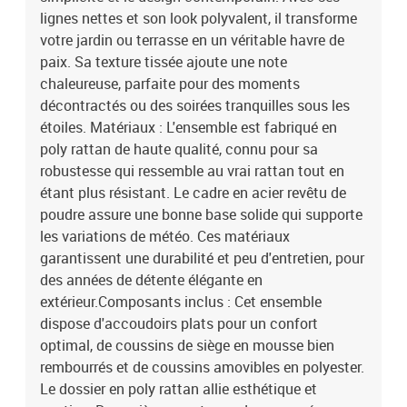
qu'ils gardent leur moelleux. Couleur: GrisMatériau: Poly
lignes nettes et son look polyvalent, il transforme
rotinFinition: Revêtement en poudrePieds
votre jardin ou terrasse en un véritable havre de
réglablesModulaireDurableDesign tissé à la mainPlaces
paix. Sa texture tissée ajoute une note
assisesFinition: Revêtement en poudreHauteur du dos: 69
chaleureuse, parfaite pour des moments
cmCapacité: 6Pieds réglablesModulaireDurableDesign tissé à la
décontractés ou des soirées tranquilles sous les
mainCoussin d'extérieurAssemblage requis: OuiEAN:
8721288406699SKU: 3360550Brand: vidaXL
étoiles. Matériaux : L'ensemble est fabriqué en
poly rattan de haute qualité, connu pour sa
robustesse qui ressemble au vrai rattan tout en
étant plus résistant. Le cadre en acier revêtu de
poudre assure une bonne base solide qui supporte
les variations de météo. Ces matériaux
garantissent une durabilité et peu d'entretien, pour
des années de détente élégante en
extérieur.Composants inclus : Cet ensemble
dispose d'accoudoirs plats pour un confort
optimal, de coussins de siège en mousse bien
rembourrés et de coussins amovibles en polyester.
Le dossier en poly rattan allie esthétique et