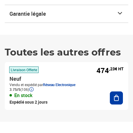
Garantie légale
Toutes les autres offres
474
,23€ HT
Livraison Offerte
Neuf
Vendu et expédié par
Réseau Electronique
3.75/5
(106)
Ajouter
En stock
Expédié sous 2 jours