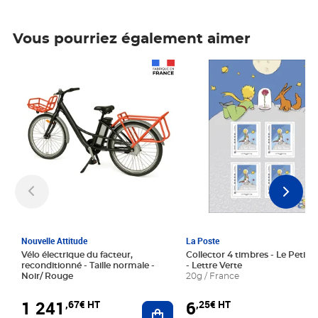
Vous pourriez également aimer
Prix 1 241,67€ HT
Prix 6,25€ HT
Nouvelle Attitude
La Poste
Vélo électrique du facteur,
Collector 4 timbres - Le Petit P
reconditionné - Taille normale -
- Lettre Verte
Noir/ Rouge
20g / France
1 241
6
,67€ HT
,25€ HT
Ajouter au panier