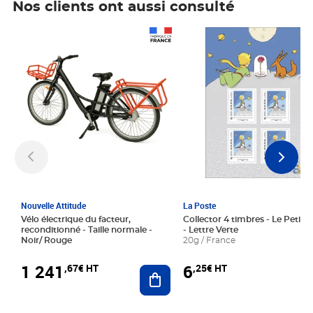
Nos clients ont aussi consulté
Prix 1 241,67€ HT
Prix 6,25€ HT
Nouvelle Attitude
La Poste
Vélo électrique du facteur,
Collector 4 timbres - Le Petit P
reconditionné - Taille normale -
- Lettre Verte
Noir/ Rouge
20g / France
1 241
6
,67€ HT
,25€ HT
Ajouter au panier