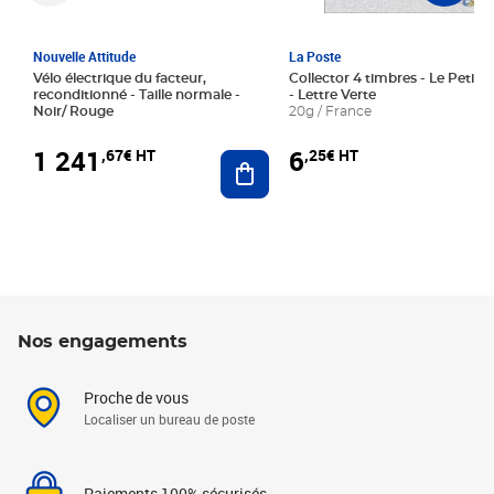
Nouvelle Attitude
La Poste
Vélo électrique du facteur,
Collector 4 timbres - Le Petit P
reconditionné - Taille normale -
- Lettre Verte
Noir/ Rouge
20g / France
1 241
6
,67€ HT
,25€ HT
Ajouter au panier
Nos engagements
Proche de vous
Localiser un bureau de poste
Paiements 100% sécurisés