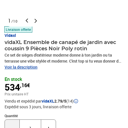
1
/10
Livraison offerte
Vidaxl
vidaXL Ensemble de canapé de jardin avec
coussin 9 Pièces Noir Poly rotin
Ce set de sièges d'extérieur moderne donne à ton jardin ou ta
terrasse une vibe stylée et moderne. C'est top si tu veux donner du
peps à ton espace extérieur. Fait en poly rattan, il est à la fois beau
Voir la description
et vraiment solide. Comme il est modulable, tu peux le disposer
En stock
comme tu veux, que ce soit pour une réunion de famille ou un
534
,16€
moment tranquille. Son design chic mais simple s'accorde
parfaitement avec tous les styles tout au long de l'année.
Prix unitaire HT
Construction en Rattan de Qualité : Fait de poly rattan haut de
Vendu et expédié par
vidaXL
2.79/5
(14)
gamme, ce set ne craint ni la pluie ni le soleil, il reste toujours
Expédié sous 3 jours
livraison offerte
stylé. Sa texture naturelle donne un vrai coup de peps à ton
extérieur.Design Réglable : Avec ses pieds réglables, ce set est
Quantité : 1
Quantité
conçu pour ton confort tout en étant solide. Les accoudoirs aux
courbes douces mêlent style et ergonomie, te permettant de te