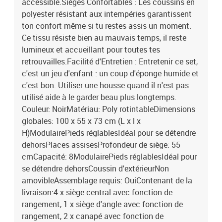
accessible.Sièges Confortables : Les coussins en
polyester résistant aux intempéries garantissent
ton confort même si tu restes assis un moment.
Ce tissu résiste bien au mauvais temps, il reste
lumineux et accueillant pour toutes tes
retrouvailles.Facilité d'Entretien : Entretenir ce set,
c'est un jeu d'enfant : un coup d'éponge humide et
c'est bon. Utiliser une housse quand il n'est pas
utilisé aide à le garder beau plus longtemps.
Couleur: NoirMatériau: Poly rotintableDimensions
globales: 100 x 55 x 73 cm (L x l x
H)ModulairePieds réglablesIdéal pour se détendre
dehorsPlaces assisesProfondeur de siège: 55
cmCapacité: 8ModulairePieds réglablesIdéal pour
se détendre dehorsCoussin d'extérieurNon
amovibleAssemblage requis: OuiContenant de la
livraison:4 x siège central avec fonction de
rangement, 1 x siège d'angle avec fonction de
rangement, 2 x canapé avec fonction de