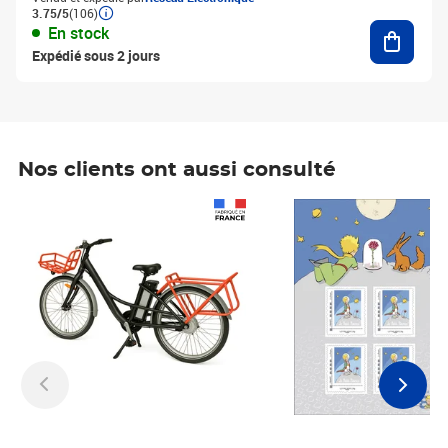
3.75/5
(106)
Ajouter
En stock
Expédié sous 2 jours
Nos clients ont aussi consulté
Prix 1 241,67€ HT
Prix 6,25€ HT