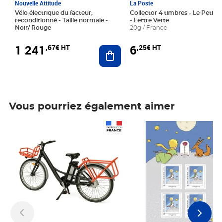
Nouvelle Attitude
La Poste
Vélo électrique du facteur,
Collector 4 timbres - Le Petit P
reconditionné - Taille normale -
- Lettre Verte
Noir/ Rouge
20g / France
1 241
6
,67€ HT
,25€ HT
Ajouter au panier
Vous pourriez également aimer
Prix 1 241,67€ HT
Prix 6,25€ HT