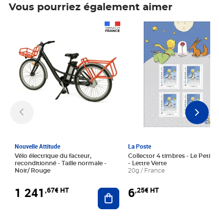
Vous pourriez également aimer
Prix 1 241,67€ HT
Prix 6,25€ HT
Nouvelle Attitude
La Poste
Vélo électrique du facteur,
Collector 4 timbres - Le Petit P
reconditionné - Taille normale -
- Lettre Verte
Noir/ Rouge
20g / France
1 241
6
,67€ HT
,25€ HT
Ajouter au panier