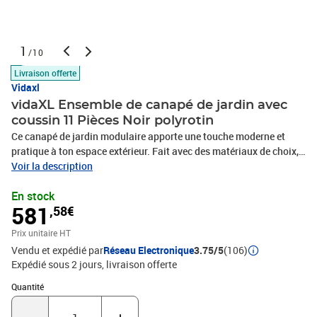
1
/10
Livraison offerte
Vidaxl
vidaXL Ensemble de canapé de jardin avec
coussin 11 Pièces Noir polyrotin
Ce canapé de jardin modulaire apporte une touche moderne et
pratique à ton espace extérieur. Fait avec des matériaux de choix,
il est parfait pour l'extérieur, offrant un confort solide pour les
Voir la description
patios ensoleillés ou les jardins luxuriants. Avec sa forme épurée
En stock
et ses matériaux de qualité, il crée une ambiance luxueuse pour les
581
,58€
grandes retrouvailles ou les moments de tranquillité. Matériaux :
Fait en poly rattan et en bois d'acacia, ce canapé de jardin est à la
Prix unitaire HT
fois durable et joli. Les propriétés flexibles et résistantes aux
Vendu et expédié par
Réseau Electronique
3.75/5
(106)
intempéries du poly rattan en font un indispensable pour
Expédié sous 2 jours
livraison offerte
l'extérieur, tandis que le bois d'acacia apporte une beauté naturelle
et une solidité. Ces matériaux assurent que le set reste beau
Quantité : 1
Quantité
malgré les éléments.Composants inclus : Le set contient plusieurs
éléments six sièges centraux, deux sièges d'angle, deux fauteuils et