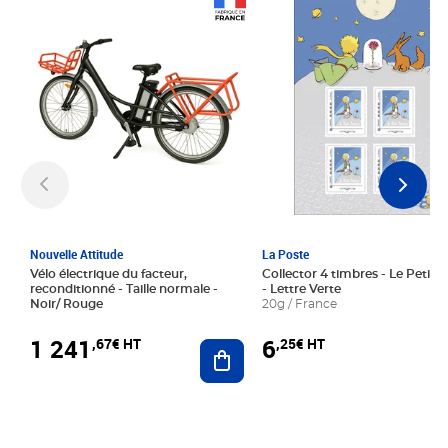
Prix 1 241,67€ HT
Prix 6,25€ HT
Nouvelle Attitude
La Poste
Vélo électrique du facteur,
Collector 4 timbres - Le Petit P
reconditionné - Taille normale -
- Lettre Verte
Noir/ Rouge
20g / France
1 241
6
,67€ HT
,25€ HT
Ajouter au panier