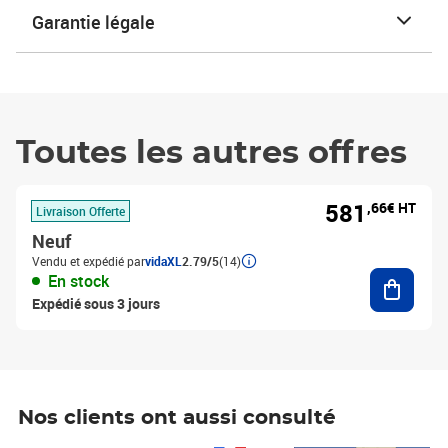
Garantie légale
Toutes les autres offres
581
,66€ HT
Livraison Offerte
Neuf
Vendu et expédié par
vidaXL
2.79/5
(14)
Ajouter
En stock
Expédié sous 3 jours
Nos clients ont aussi consulté