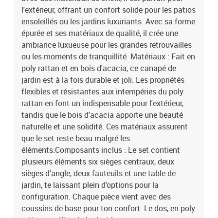
éclairAssemblage requis: OuiContenant de la livraison:6 x
l'extérieur, offrant un confort solide pour les patios
Fauteuil central : 55 x 62 x 85 cm (LxWxH)2 x Fauteuil d'angle : 62
ensoleillés ou les jardins luxuriants. Avec sa forme
x 62 x 85 cm (LxWxH)2 x Canapé : 61.5 x 62 x 85 cm (LxWxH)1 x
épurée et ses matériaux de qualité, il crée une
Table de jardin : 55 x 55 x 37 cm (LxWxH)EAN:
ambiance luxueuse pour les grandes retrouvailles
8721158979988SKU: 3347884Brand: vidaXL
ou les moments de tranquillité. Matériaux : Fait en
poly rattan et en bois d'acacia, ce canapé de
jardin est à la fois durable et joli. Les propriétés
flexibles et résistantes aux intempéries du poly
rattan en font un indispensable pour l'extérieur,
tandis que le bois d'acacia apporte une beauté
naturelle et une solidité. Ces matériaux assurent
que le set reste beau malgré les
éléments.Composants inclus : Le set contient
plusieurs éléments six sièges centraux, deux
sièges d'angle, deux fauteuils et une table de
jardin, te laissant plein d'options pour la
configuration. Chaque pièce vient avec des
coussins de base pour ton confort. Le dos, en poly