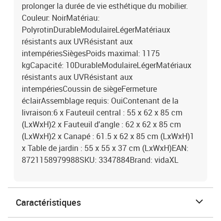
prolonger la durée de vie esthétique du mobilier.
Couleur: NoirMatériau:
PolyrotinDurableModulaireLégerMatériaux
résistants aux UVRésistant aux
intempériesSiègesPoids maximal: 1175
kgCapacité: 10DurableModulaireLégerMatériaux
résistants aux UVRésistant aux
intempériesCoussin de siègeFermeture
éclairAssemblage requis: OuiContenant de la
livraison:6 x Fauteuil central : 55 x 62 x 85 cm
(LxWxH)2 x Fauteuil d'angle : 62 x 62 x 85 cm
(LxWxH)2 x Canapé : 61.5 x 62 x 85 cm (LxWxH)1
x Table de jardin : 55 x 55 x 37 cm (LxWxH)EAN:
8721158979988SKU: 3347884Brand: vidaXL
Caractéristiques