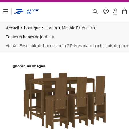
ontenu de la page
Accueil
boutique
Jardin
Meuble Extérieur
Tables et bancs de jardin
vidaXL Ensemble de bar de jardin 7 Pièces marron miel bois de pin 
Prix barré 486,66 €
Prix 379,91€
Prix 
Ignorer les images