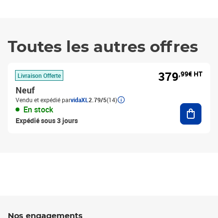
Toutes les autres offres
379
,99€ HT
Livraison Offerte
Neuf
Vendu et expédié par
vidaXL
2.79/5
(14)
Ajouter
En stock
Expédié sous 3 jours
Nos engagements