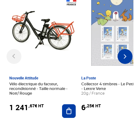
Prix 1 241,67€ HT
Prix 6,25€ HT
Nouvelle Attitude
La Poste
Vélo électrique du facteur,
Collector 4 timbres - Le Petit P
reconditionné - Taille normale -
- Lettre Verte
Noir/ Rouge
20g / France
1 241
6
,67€ HT
,25€ HT
Ajouter au panier