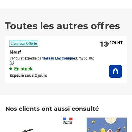
Toutes les autres offres
13
,47€ HT
Livraison Offerte
Neuf
Vendu et expédié par
Réseau Electronique
3.75/5
(106)
Ajouter
En stock
Expédié sous 2 jours
Nos clients ont aussi consulté
Prix 1 241,67€ HT
Prix 6,25€ HT