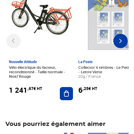
Nouvelle Attitude
La Poste
Vélo électrique du facteur,
Collector 4 timbres - Le Petit P
reconditionné - Taille normale -
- Lettre Verte
Noir/ Rouge
20g / France
1 241
6
,67€ HT
,25€ HT
Ajouter au panier
Vous pourriez également aimer