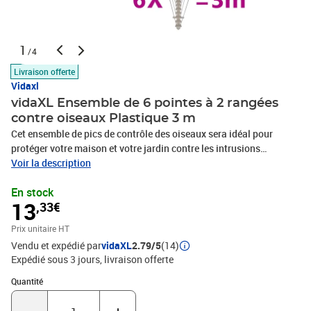
1
/4
Livraison offerte
Vidaxl
vidaXL Ensemble de 6 pointes à 2 rangées
contre oiseaux Plastique 3 m
Cet ensemble de pics de contrôle des oiseaux sera idéal pour
protéger votre maison et votre jardin contre les intrusions
indésirables, telles que les oiseaux, les chats, les ratons laveurs,
Voir la description
etc. Il s'agit d'une méthode humaine, inoffensive, facilement
En stock
applicable et très efficace pour repousser les oiseaux et autres
13
,33€
ravageurs. Grâce au matériau de haute qualité, notre produit est
résistant aux intempéries et à l'eau. La livraison comprend 6
Prix unitaire HT
pointes de contrôle des oiseaux.Matériau : Plastique + acier
Vendu et expédié par
vidaXL
2.79/5
(14)
inoxydableTaille de chaque base de pointe : 50 x 2,5 cm (L x
Expédié sous 3 jours
livraison offerte
l)Longueur totale : 3 mHauteur de broche : 115 mmPics en 2
rangéesLa livraison comprend 6 pointes contre oiseaux
Quantité : 1
Quantité