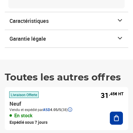
Caractéristiques
Garantie légale
Toutes les autres offres
31
,45€ HT
Livraison Offerte
Neuf
Vendu et expédié par
ASD
4.05/5
(38)
Ajouter
En stock
Expédié sous 7 jours