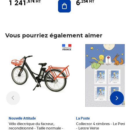
1 241
6
,67€ HT
,25€ HT
Ajouter au panier
Vous pourriez également aimer
Prix 1 241,67€ HT
Prix 6,25€ HT
Nouvelle Attitude
La Poste
Vélo électrique du facteur,
Collector 4 timbres - Le Petit P
reconditionné - Taille normale -
- Lettre Verte