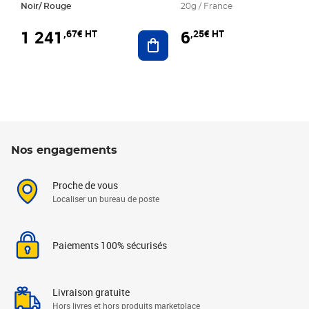
Noir/ Rouge
20g / France
1 241
6
,67€ HT
,25€ HT
Ajouter au panier
Nos engagements
Proche de vous
Localiser un bureau de poste
Paiements 100% sécurisés
Livraison gratuite
Hors livres et hors produits marketplace