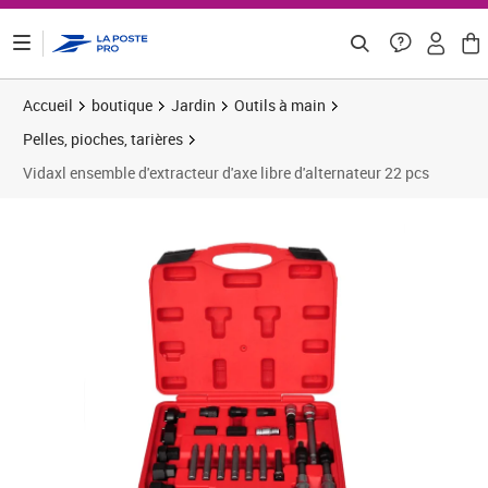
ontenu de la page
Accueil
boutique
Jardin
Outils à main
Pelles, pioches, tarières
Vidaxl ensemble d'extracteur d'axe libre d'alternateur 22 pcs
Prix barré 35,83 €
Prix 29,10€
Prix 3