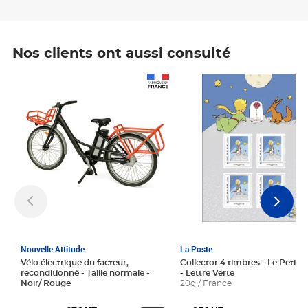
Nos clients ont aussi consulté
Prix 1 241,67€ HT
Prix 6,25€ HT
Nouvelle Attitude
La Poste
Vélo électrique du facteur,
Collector 4 timbres - Le Petit P
reconditionné - Taille normale -
- Lettre Verte
Noir/ Rouge
20g / France