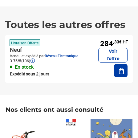
Toutes les autres offres
284
,33€ HT
Livraison Offerte
Neuf
Voir
Vendu et expédié par
Réseau Electronique
l'offre
3.75/5
(106)
En stock
Ajouter
Expédié sous 2 jours
Nos clients ont aussi consulté
Prix 1 241,67€ HT
Prix 6,25€ HT