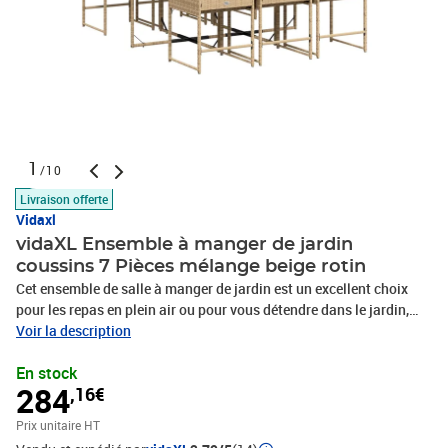
1
/10
Livraison offerte
Vidaxl
vidaXL Ensemble à manger de jardin
coussins 7 Pièces mélange beige rotin
Cet ensemble de salle à manger de jardin est un excellent choix
pour les repas en plein air ou pour vous détendre dans le jardin,
dans l'arrière-cour ou sur la terrasse. Matériau durable : la résine
Voir la description
tressée, également connue sous le nom de poly rotin, est un
En stock
matériau synthétique solide et nécessitant peu d'entretien qui
284
,16€
ressemble au rotin naturel. Il est léger, facile à nettoyer et
couramment utilisé pour les meubles d'extérieur en raison de sa
Prix unitaire HT
durabilité et de ses propriétés de résistance aux