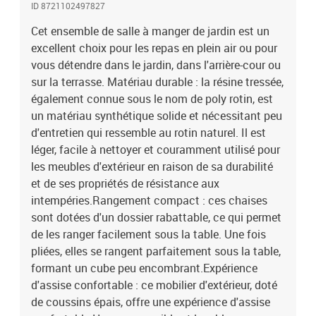
siège à partir du sol : 43 cmHauteur des accoudoirs à partir du sol
ID 8721102497827
: 63,5 cmCoussin :Couleur : gris clairMatériau de la couverture :
Cet ensemble de salle à manger de jardin est un
tissu (100 % polyester)Matériau de remplissage :
mousseDimensions du coussin de chaise : 76 x 45,5 x 2 cm (L x l x
excellent choix pour les repas en plein air ou pour
é)La livraison contient :1 x table de jardin6 x chaise de jardin6 x
vous détendre dans le jardin, dans l'arrière-cour ou
coussin de chaise à haut dossier avec housse amovible et lavable
sur la terrasse. Matériau durable : la résine tressée,
également connue sous le nom de poly rotin, est
un matériau synthétique solide et nécessitant peu
d'entretien qui ressemble au rotin naturel. Il est
léger, facile à nettoyer et couramment utilisé pour
les meubles d'extérieur en raison de sa durabilité
et de ses propriétés de résistance aux
intempéries.Rangement compact : ces chaises
sont dotées d'un dossier rabattable, ce qui permet
de les ranger facilement sous la table. Une fois
pliées, elles se rangent parfaitement sous la table,
formant un cube peu encombrant.Expérience
d'assise confortable : ce mobilier d'extérieur, doté
de coussins épais, offre une expérience d'assise