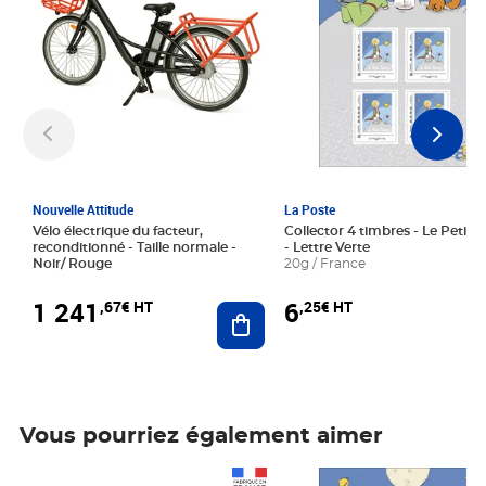
Nouvelle Attitude
La Poste
Vélo électrique du facteur,
Collector 4 timbres - Le Petit P
reconditionné - Taille normale -
- Lettre Verte
Noir/ Rouge
20g / France
1 241
6
,67€ HT
,25€ HT
Ajouter au panier
Vous pourriez également aimer
Prix 1 241,67€ HT
Prix 6,25€ HT