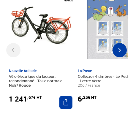
Nouvelle Attitude
La Poste
Vélo électrique du facteur,
Collector 4 timbres - Le Petit P
reconditionné - Taille normale -
- Lettre Verte
Noir/ Rouge
20g / France
1 241
6
,67€ HT
,25€ HT
Ajouter au panier