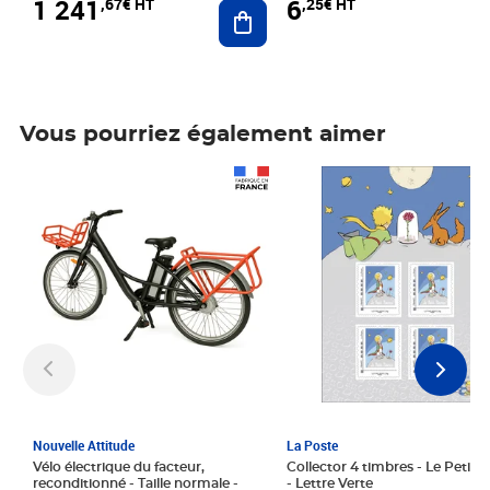
1 241
6
,67€ HT
,25€ HT
Ajouter au panier
Vous pourriez également aimer
Prix 1 241,67€ HT
Prix 6,25€ HT
Nouvelle Attitude
La Poste
Vélo électrique du facteur,
Collector 4 timbres - Le Petit P
reconditionné - Taille normale -
- Lettre Verte