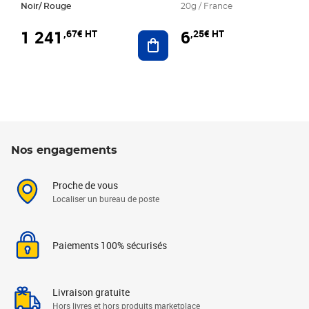
Noir/ Rouge
20g / France
1 241
6
,67€ HT
,25€ HT
Ajouter au panier
Nos engagements
Proche de vous
Localiser un bureau de poste
Paiements 100% sécurisés
Livraison gratuite
Hors livres et hors produits marketplace