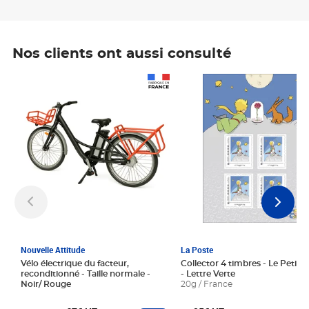
Nos clients ont aussi consulté
Prix 1 241,67€ HT
Prix 6,25€ HT
Nouvelle Attitude
La Poste
Vélo électrique du facteur,
Collector 4 timbres - Le Petit P
reconditionné - Taille normale -
- Lettre Verte
Noir/ Rouge
20g / France