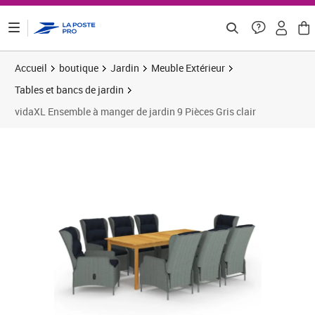
ontenu de la page
Accueil
boutique
Jardin
Meuble Extérieur
Tables et bancs de jardin
vidaXL Ensemble à manger de jardin 9 Pièces Gris clair
Prix barré 1698,33 €
Prix 1 182,41€
Prix 1