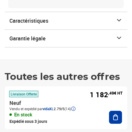
Caractéristiques
Garantie légale
Toutes les autres offres
1 182
,49€ HT
Livraison Offerte
Neuf
Vendu et expédié par
vidaXL
2.79/5
(14)
Ajouter
En stock
Expédié sous 3 jours