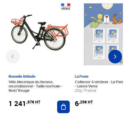
Prix 1 241,67€ HT
Prix 6,25€ HT
Nouvelle Attitude
La Poste
Vélo électrique du facteur,
Collector 4 timbres - Le Petit P
reconditionné - Taille normale -
- Lettre Verte
Noir/ Rouge
20g / France
1 241
6
,67€ HT
,25€ HT
Ajouter au panier