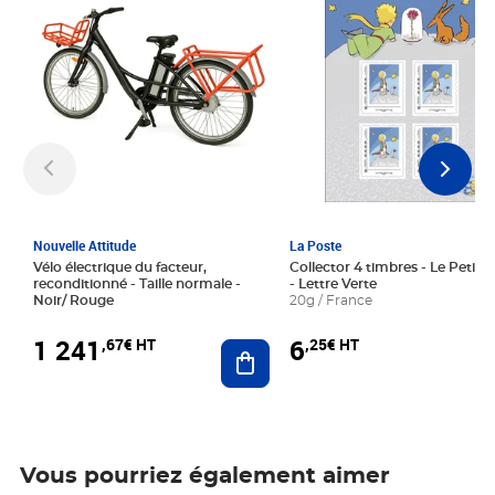
Nouvelle Attitude
La Poste
Vélo électrique du facteur,
Collector 4 timbres - Le Petit P
reconditionné - Taille normale -
- Lettre Verte
Noir/ Rouge
20g / France
1 241
6
,67€ HT
,25€ HT
Ajouter au panier
Vous pourriez également aimer