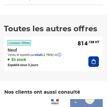
Toutes les autres offres
814
,16€ HT
Livraison Offerte
Neuf
Vendu et expédié par
vidaXL
2.79/5
(14)
Ajouter
En stock
Expédié sous 3 jours
Nos clients ont aussi consulté
Prix 1 241,67€ HT
Prix 6,25€ HT