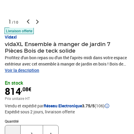
1
/10
Livraison offerte
Vidaxl
vidaXL Ensemble à manger de jardin 7
Pièces Bois de teck solide
Profitez d'un bon repas ou d'un thé l'après-midi dans votre espace
extérieur avec cet ensemble à manger de jardin en bois ! Bois de
teck massif : le bois de teck massif est un matériau naturel
Voir la description
magnifique. Il a été chevronné, séché au four, puis sablé finement
En stock
pour lui donner une apparence très lisse. Le bois de teck est connu
814
,08€
pour sa résistance exceptionnelle et sa résistance aux
intempéries.Dessus de table pratique : le dessus de table robuste
Prix unitaire HT
de la table à manger permet de placer des collations, des paniers
Vendu et expédié par
Réseau Electronique
3.75/5
(106)
de fruits, des objets décoratifs et d'autres objets
Expédié sous 2 jours
livraison offerte
nécessaires.Assise confortable : le dossier et les accoudoirs
assurent une assise confortable à votre fauteuil de jardin.Fonction
Quantité : 1
Quantité
empilable : la chaise à manger est empilable pour économiser de
l'espace lorsqu'elle n'est pas utilisée.Surface facile à nettoyer : la