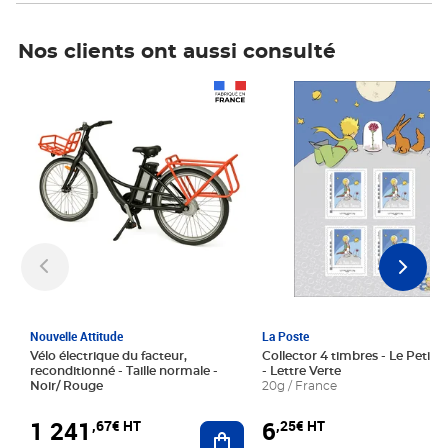
Nos clients ont aussi consulté
Prix 1 241,67€ HT
Prix 6,25€ HT
Nouvelle Attitude
La Poste
Vélo électrique du facteur,
Collector 4 timbres - Le Petit P
reconditionné - Taille normale -
- Lettre Verte
Noir/ Rouge
20g / France
1 241
6
,67€ HT
,25€ HT
Ajouter au panier