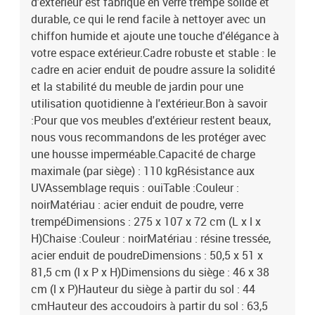
d'extérieur est fabriqué en verre trempé solide et
tabouret avec housse amovible et lavable
durable, ce qui le rend facile à nettoyer avec un
chiffon humide et ajoute une touche d'élégance à
votre espace extérieur.Cadre robuste et stable : le
cadre en acier enduit de poudre assure la solidité
et la stabilité du meuble de jardin pour une
utilisation quotidienne à l'extérieur.Bon à savoir
:Pour que vos meubles d'extérieur restent beaux,
nous vous recommandons de les protéger avec
une housse imperméable.Capacité de charge
maximale (par siège) : 110 kgRésistance aux
UVAssemblage requis : ouiTable :Couleur :
noirMatériau : acier enduit de poudre, verre
trempéDimensions : 275 x 107 x 72 cm (L x l x
H)Chaise :Couleur : noirMatériau : résine tressée,
acier enduit de poudreDimensions : 50,5 x 51 x
81,5 cm (l x P x H)Dimensions du siège : 46 x 38
cm (l x P)Hauteur du siège à partir du sol : 44
cmHauteur des accoudoirs à partir du sol : 63,5