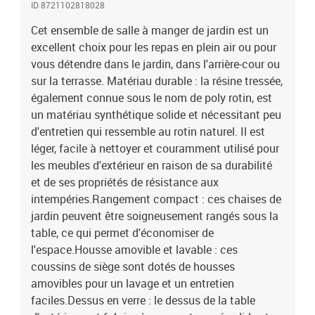
ID 8721102818028
rend facile à nettoyer avec un chiffon humide et ajoute une touche
d'élégance à votre espace extérieur.Cadre robuste et stable : le
Cet ensemble de salle à manger de jardin est un
cadre en acier enduit de poudre assure la solidité et la stabilité du
excellent choix pour les repas en plein air ou pour
meuble de jardin pour une utilisation quotidienne à l'extérieur.Bon
vous détendre dans le jardin, dans l'arrière-cour ou
à savoir :Pour que vos meubles d'extérieur restent beaux, nous
sur la terrasse. Matériau durable : la résine tressée,
vous recommandons de les protéger avec une housse
également connue sous le nom de poly rotin, est
imperméable.Capacité de charge maximale (par siège) : 110
un matériau synthétique solide et nécessitant peu
kgRésistance aux UVAssemblage requis : ouiTable :Couleur :
d'entretien qui ressemble au rotin naturel. Il est
noirMatériau : acier enduit de poudre, verre trempéDimensions :
275 x 107 x 72 cm (L x l x H)Chaise :Couleur : noirMatériau : résine
léger, facile à nettoyer et couramment utilisé pour
tressée, acier enduit de poudreDimensions : 50,5 x 51 x 81,5 cm (l x
les meubles d'extérieur en raison de sa durabilité
P x H)Dimensions du siège : 46 x 38 cm (l x P)Hauteur du siège à
et de ses propriétés de résistance aux
partir du sol : 44 cmHauteur des accoudoirs à partir du sol : 63,5
intempéries.Rangement compact : ces chaises de
cmTabouret :Couleur : noirMatériau : résine tressée, acier enduit
jardin peuvent être soigneusement rangés sous la
de poudreDimensions : 40 x 40 x 35 cm (l x P x H)Coussin :Couleur
table, ce qui permet d'économiser de
: blanc crèmeMatériau de la couverture : tissu (100 %
l'espace.Housse amovible et lavable : ces
polyester)Matériau de remplissage : mousseDimensions du
coussin de siège : 46,5 x 37 x 2 cm (l x P x é)Dimensions du
coussins de siège sont dotés de housses
tabouret : 40,5 x 40,5 x 35 cm (l x P x é)La livraison contient :1 x
amovibles pour un lavage et un entretien
table de jardin10 x chaise de jardin4 x tabouret de jardin10 x
faciles.Dessus en verre : le dessus de la table
coussin de siège avec housse amovible et lavable4 x coussin de