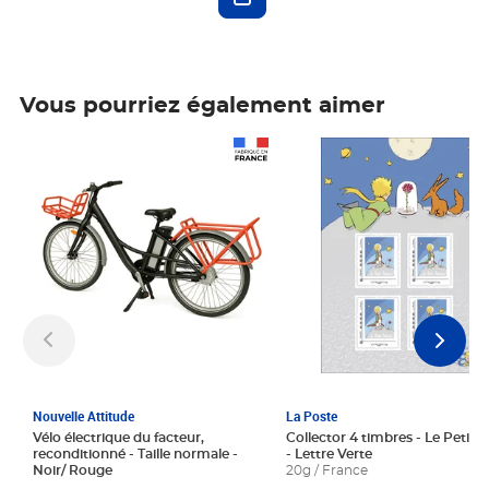
Vous pourriez également aimer
Prix 1 241,67€ HT
Prix 6,25€ HT
Nouvelle Attitude
La Poste
Vélo électrique du facteur,
Collector 4 timbres - Le Petit P
reconditionné - Taille normale -
- Lettre Verte
Noir/ Rouge
20g / France