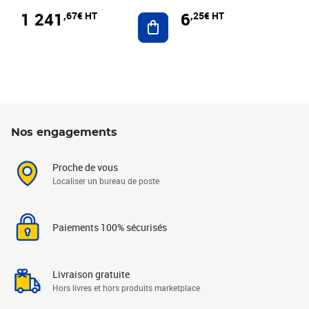
1 241
6
,67€ HT
,25€ HT
Ajouter au panier
Nos engagements
Proche de vous
Localiser un bureau de poste
Paiements 100% sécurisés
Livraison gratuite
Hors livres et hors produits marketplace