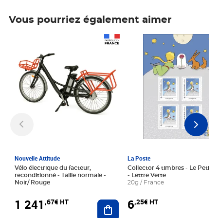
Vous pourriez également aimer
Prix 1 241,67€ HT
Prix 6,25€ HT
Nouvelle Attitude
La Poste
Vélo électrique du facteur,
Collector 4 timbres - Le Petit P
reconditionné - Taille normale -
- Lettre Verte
Noir/ Rouge
20g / France
1 241
6
,67€ HT
,25€ HT
Ajouter au panier