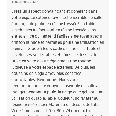
ID 8720286225615
casséMatériau : résine tressée, acier Matériau du coussin : 100 %
polyesterDimensions de la chaise : 52 x 56 x 88 cm (l x P x
Créez un aspect convaincant et cohérent dans
H)Dimensions du coussin : 47 x 46 x 5 cm (l x P x É)Largeur du
votre espace extérieur avec cet ensemble de salle
siège : 47 cmProfondeur du siège : 46 cmHauteur du siège à partir
à manger de jardin en résine tressée ! La table et
du sol : 43 cmHauteur de l'accoudoir à partir du sol : 66
les chaises à dîner sont en résine tressée sans
cmL'assemblage est requisLa livraison contient :1 x table8 x
entretien, ce qui les rend faciles à nettoyer avec un
chaise8 x coussin de siège
chiffon humide et parfaites pour une utilisation en
plein air. Grâce à leurs cadres en acier, la table et
les chaises sont stables et sûres. Le dessus de
table en verre ajoute également une touche
luxueuse à votre espace extérieur. De plus, les
coussins de siège amovibles sont très
confortables. Remarque : Nous vous
recommandons de couvrir l'ensemble de salle à
manger pendant la pluie, la neige et le gel pour une
utilisation durable.Table :Couleur : noirMatériau :
résine tressée, acier Matériau du dessus de table :
VerreDimensions : 170 x 80 x 74 cm (L x I x