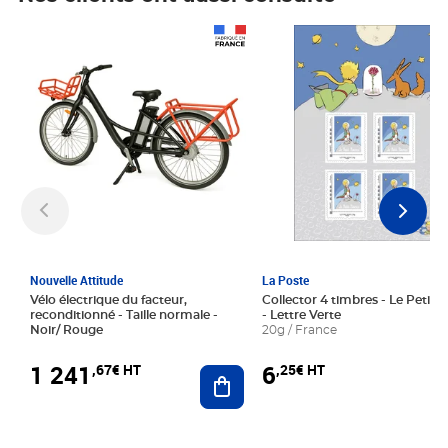
Prix 1 241,67€ HT
Prix 6,25€ HT
Nouvelle Attitude
La Poste
Vélo électrique du facteur,
Collector 4 timbres - Le Petit P
reconditionné - Taille normale -
- Lettre Verte
Noir/ Rouge
20g / France
1 241
6
,67€ HT
,25€ HT
Ajouter au panier