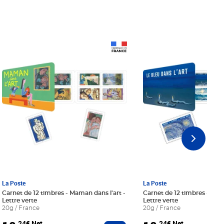
Prix 18,24€ Net
Prix 18,24€ Net
La Poste
La Poste
Carnet de 12 timbres - Maman dans l'art -
Carnet de 12 timbres - Le bl
Lettre verte
Lettre verte
20g / France
20g / France
,24€ Net
,24€ Net
r au panier
Ajouter au panier