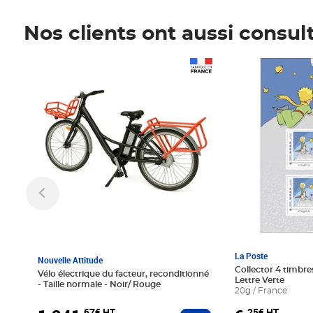
Nos clients ont aussi consul
Prix 1 241,67€ HT
Prix 6,25€ HT
La Poste
Nouvelle Attitude
Collector 4 timbres
Vélo électrique du facteur, reconditionné
Lettre Verte
- Taille normale - Noir/ Rouge
20g / France
,67€ HT
,25€ HT
Ajouter au panier