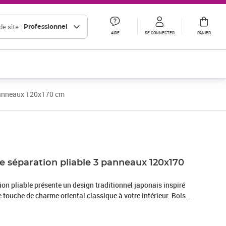
e site :
Professionnel
AIDE
SE CONNECTER
PANIER
 panneaux 120x170 cm
Prix 99,16€ HT
Prix 105,38€ HT
e séparation pliable 3 panneaux 120x170
ion pliable présente un design traditionnel japonais inspiré
e touche de charme oriental classique à votre intérieur. Bois
s de sapin massif est un matériau naturel magnifique. Le bois
pas et ne se déforme pas lorsqu'il est exposé à