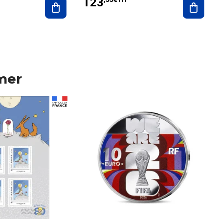
123
mer
Prix 123,33€ HT