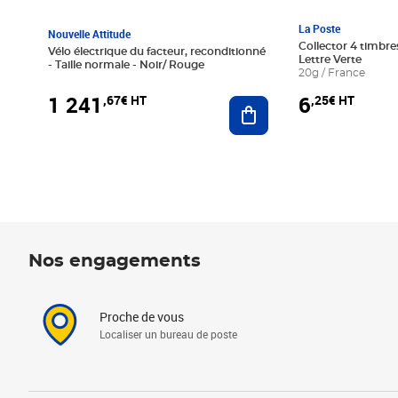
La Poste
Nouvelle Attitude
Collector 4 timbres
Vélo électrique du facteur, reconditionné
Lettre Verte
- Taille normale - Noir/ Rouge
20g / France
1 241
6
,67€ HT
,25€ HT
Ajouter au panier
Nos engagements
Proche de vous
Localiser un bureau de poste