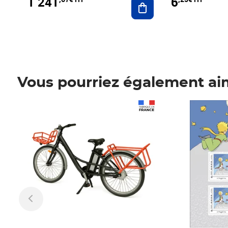
1 241
6
Vous pourriez également ai
Prix 1 241,67€ HT
Prix 6,25€ HT