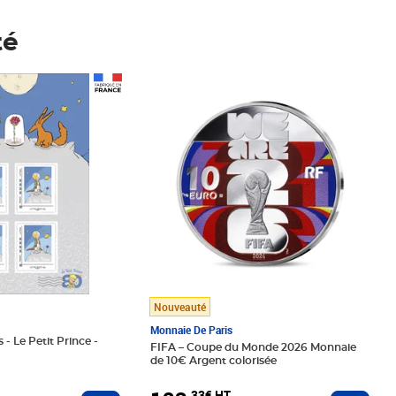
té
Prix 123,33€ HT
Nouveauté
Monnaie De Paris
 - Le Petit Prince -
FIFA – Coupe du Monde 2026 Monnaie
de 10€ Argent colorisée
,33€ HT
Ajoute
Ajouter au panier