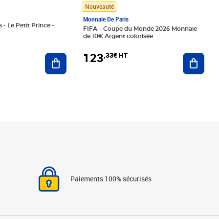
Nouveauté
Monnaie De Paris
 - Le Petit Prince -
FIFA – Coupe du Monde 2026 Monnaie
de 10€ Argent colorisée
123
,33€ HT
Ajoute
Ajouter au panier
Paiements 100% sécurisés