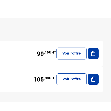
Ajouter a
99
,16€ HT
Voir l'offre
Ajouter a
105
,38€ HT
Voir l'offre