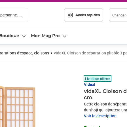
 personne, ...
Changer d
Accès rapides
Boutique
Mon Mag Pro
arations d'espace, cloisons
vidaXL Cloison de séparation pliable 3
Prix 96,88€
Livraison offerte
Vidaxl
vidaXL Cloison d
cm
Cette cloison de séparat
du shoji qui ajoutera un
de sapin massif : le boi
Voir la description
de sapin ne se dessèche 