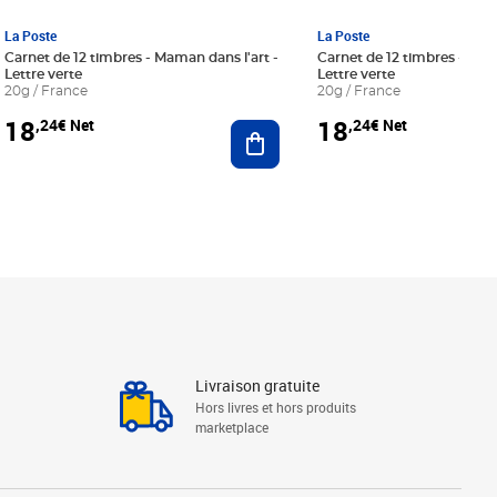
La Poste
La Poste
Carnet de 12 timbres - Maman dans l'art -
Carnet de 12 timbres - Le bl
Lettre verte
Lettre verte
20g / France
20g / France
18
18
,24€ Net
,24€ Net
r au panier
Ajouter au panier
Livraison gratuite
Hors livres et hors produits
marketplace