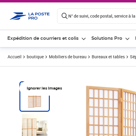
ontenu de la page
N° de suivi, code postal, service à la
Expédition de courriers et colis
Solutions Pro
Accueil
boutique
Mobiliers de bureau
Bureaux et tables
Sép
Ignorer les images